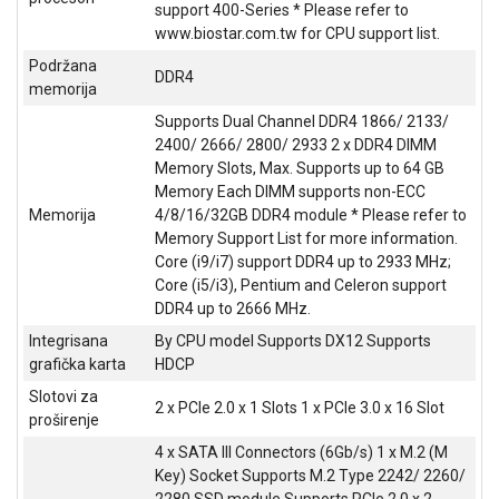
NADZOR I
support 400-Series * Please refer to
SIGURNOSNA
www.biostar.com.tw for CPU support list.
OPREMA
Podržana
DDR4
memorija
SOFTWARE
Supports Dual Channel DDR4 1866/ 2133/
KABLOVI I
2400/ 2666/ 2800/ 2933 2 x DDR4 DIMM
ADAPTERI
Memory Slots, Max. Supports up to 64 GB
Memory Each DIMM supports non-ECC
KANCELARIJSKI
Memorija
4/8/16/32GB DDR4 module * Please refer to
MATERIJAL
Memory Support List for more information.
Core (i9/i7) support DDR4 up to 2933 MHz;
SVE
Core (i5/i3), Pentium and Celeron support
ZA
DDR4 up to 2666 MHz.
KUĆU
Integrisana
By CPU model Supports DX12 Supports
grafička karta
HDCP
ŠKOLSKI
PRIBOR
Slotovi za
2 x PCIe 2.0 x 1 Slots 1 x PCIe 3.0 x 16 Slot
proširenje
BICIKLE
4 x SATA III Connectors (6Gb/s) 1 x M.2 (M
I
Key) Socket Supports M.2 Type 2242/ 2260/
FITNES
2280 SSD module Supports PCIe 2.0 x 2