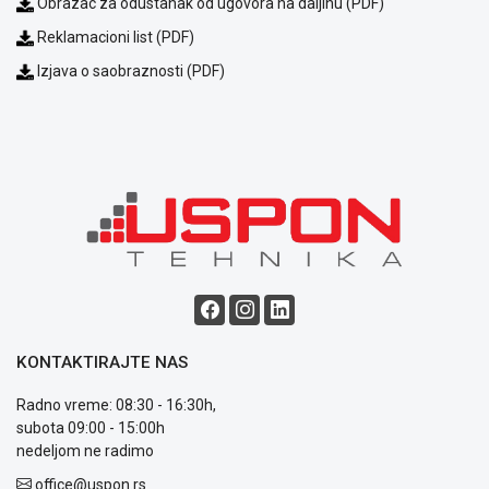
Obrazac za odustanak od ugovora na daljinu (PDF)
Politika
Reklamacioni list (PDF)
privatnosti
Politika
Izjava o saobraznosti (PDF)
o
kolačićima
Provera
garancije
OUTLET
Kontakt
WEB
KREDIT
KONTAKTIRAJTE NAS
Radno vreme: 08:30 - 16:30h,
subota 09:00 - 15:00h
nedeljom ne radimo
office@uspon.rs