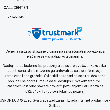
CALL CENTER
032/346-745
Cene na sajtu su iskazane u dinarima sa uračunatim porezom, a
plaćanje se vrši isključivo u dinarima.
Nastojimo da budemo što precizniji u opisu proizvoda, prikazu slika i
samih cena, ali ne možemo garantovati da su sve informacije
kompletne i bez grešaka. Svi artikli prikazani na sajtu su deo naše
ponude i ne podrazumeva da su dostupni u svakom trenutku.
Raspoloživost robe možete proveriti pozivanjem Call Centra na
032/340-410 (po ceni lokalnog poziva)
USPON DOO © 2026. Sva prava zadržana. -
Izrada internet prodavnice
-
Selltico.