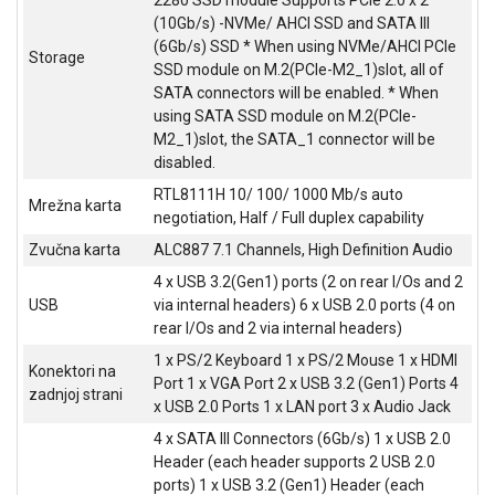
ALAT I
(10Gb/s) -NVMe/ AHCI SSD and SATA III
BAŠTA
(6Gb/s) SSD * When using NVMe/AHCI PCIe
Storage
SSD module on M.2(PCIe-M2_1)slot, all of
OUTLET
SATA connectors will be enabled. * When
using SATA SSD module on M.2(PCIe-
KRIPTO
M2_1)slot, the SATA_1 connector will be
disabled.
IGRAČKE
RTL8111H 10/ 100/ 1000 Mb/s auto
Mrežna karta
negotiation, Half / Full duplex capability
Zvučna karta
ALC887 7.1 Channels, High Definition Audio
4 x USB 3.2(Gen1) ports (2 on rear I/Os and 2
USB
via internal headers) 6 x USB 2.0 ports (4 on
rear I/Os and 2 via internal headers)
1 x PS/2 Keyboard 1 x PS/2 Mouse 1 x HDMI
Konektori na
Port 1 x VGA Port 2 x USB 3.2 (Gen1) Ports 4
zadnjoj strani
x USB 2.0 Ports 1 x LAN port 3 x Audio Jack
4 x SATA III Connectors (6Gb/s) 1 x USB 2.0
Header (each header supports 2 USB 2.0
ports) 1 x USB 3.2 (Gen1) Header (each