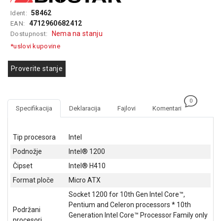
GAMING
58462
Ident:
4712960682412
EAN:
EELEKTRO
Nema na stanju
Dostupnost:
ZAŠTITA
*uslovi kupovine
SOLARNI
SISTEMI
Proverite stanje
MREŽNA
OPREMA
0
Specifikacija
Deklaracija
Fajlovi
Komentari
ŠTAMPAČI,
SKENERI I
FOTOKOPIRI
Tip procesora
Intel
Podnožje
Intel® 1200
FOTOAPARATI
Čipset
Intel® H410
I KAMERE
Format ploče
Micro ATX
GPS
Socket 1200 for 10th Gen Intel Core™,
NAVIGACIJE
Pentium and Celeron processors * 10th
Podržani
Generation Intel Core™ Processor Family only
VIDEO
procesori