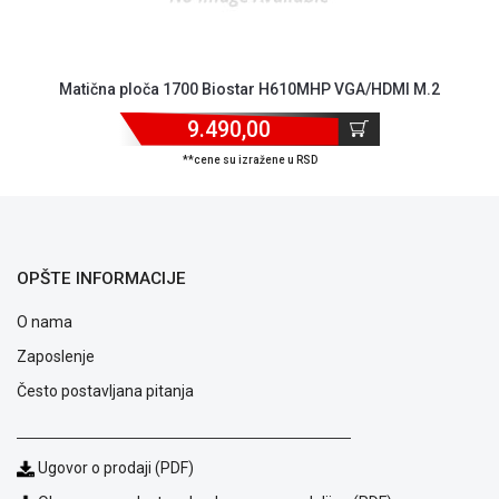
Matična ploča 1700 Biostar H610MHP VGA/HDMI M.2
9.490,00
**cene su izražene u RSD
Blog
Način
plaćanja
Isporuka
OPŠTE INFORMACIJE
Podrška
Opšti
O nama
uslovi
Zaposlenje
poslovanja
Saobraznost
Često postavljana pitanja
i
reklamacije
Usluge
Ugovor o prodaji (PDF)
prijava
kvara