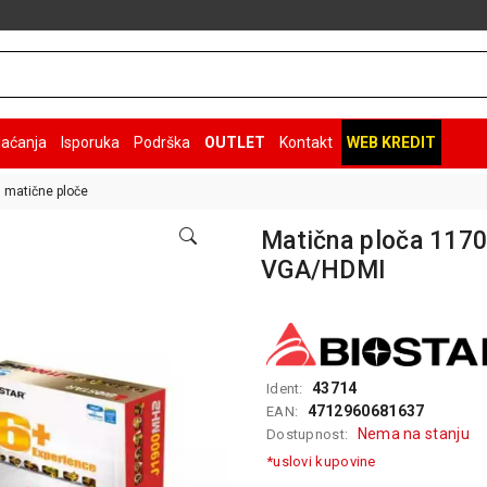
laćanja
Isporuka
Podrška
OUTLET
Kontakt
WEB KREDIT
l matične ploče
Matična ploča 117
VGA/HDMI
43714
Ident:
4712960681637
EAN:
Nema na stanju
Dostupnost:
*uslovi kupovine