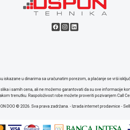
su iskazane u dinarima sa uračunatim porezom, a plaćanje se vrši isključ
slika i samih cena, ali ne možemo garantovati da su sve informacije komp
kom trenutku. Raspoloživost robe možete proveriti pozivanjem Call Ce
ON DOO © 2026. Sva prava zadržana. -
Izrada internet prodavnice
-
Sell