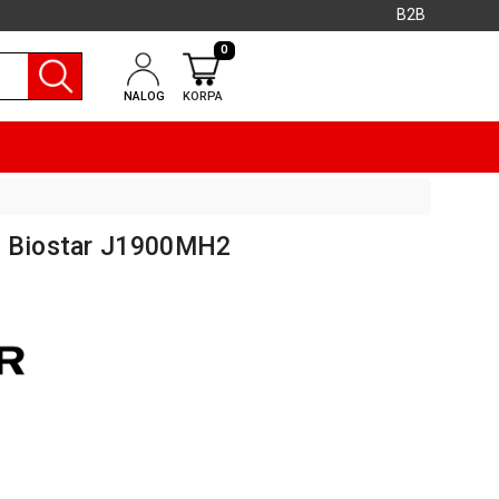
B2B
0
NALOG
KORPA
0 Biostar J1900MH2