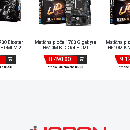
700 Biostar
Matična ploča 1700 Gigabyte
Matična pl
HDMI M.2
H610M K DDR4 HDMI
H510M K 
8.490,00
9.1
ene u RSD
**cene su izražene u RSD
**cene 