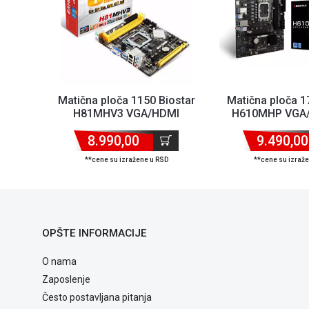
Matična ploča 1150 Biostar
Matična ploča 1
H81MHV3 VGA/HDMI
H610MHP VGA/
8.990,00
9.490,00
**cene su izražene u RSD
**cene su izraž
OPŠTE INFORMACIJE
O nama
Zaposlenje
Često postavljana pitanja