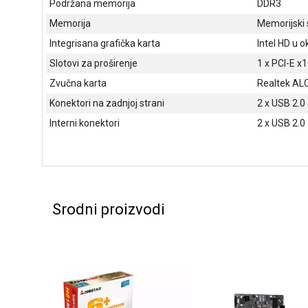
Podržana memorija
DDR3
Memorija
Memorijski 
Integrisana grafička karta
Intel HD u o
Slotovi za proširenje
1 x PCI-E x1
Zvučna karta
Realtek AL
Konektori na zadnjoj strani
2 x USB 2.0
Interni konektori
2 x USB 2.0
Srodni proizvodi