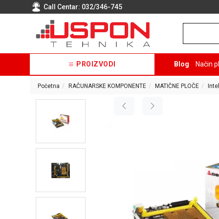
Call Centar:
032/346-745
PROIZVODI
Blog
Način p
Početna
RAČUNARSKE KOMPONENTE
MATIČNE PLOČE
Inte