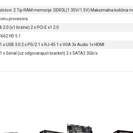
slotovi: 2 Tip RAM memorije: DDR3L(1.35V/1.5V) Maksimalna količina
kviru procesora.
6 2.0 (x1 brzine) 2 x PCI-E x1 2.0
C662 HD 5.1
 1 x USB 3.0 2 x PS/2 1 x RJ-45 1 x VGA 3x Audio 1x HDMI
 1 x Serial (uz odgovarajući bracket) 2 x SATA2 3Gb/s