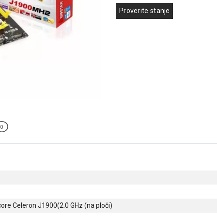
Proverite stanje
0
core Celeron J1900(2.0 GHz (na ploči)