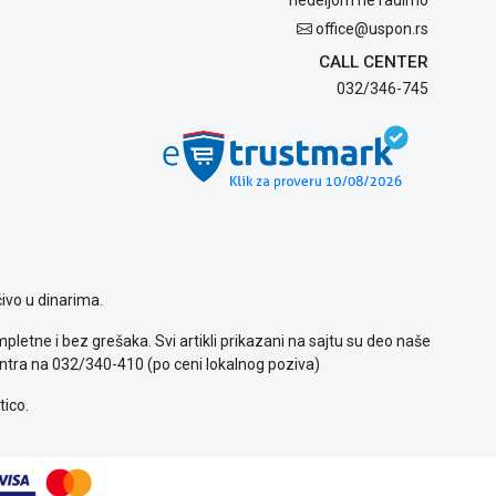
office@uspon.rs
CALL CENTER
032/346-745
ivo u dinarima.
letne i bez grešaka. Svi artikli prikazani na sajtu su deo naše
ntra na 032/340-410 (po ceni lokalnog poziva)
tico.