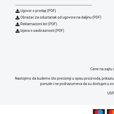
Ugovor o prodaji (PDF)
Obrazac za odustanak od ugovora na daljinu (PDF)
Reklamacioni list (PDF)
Izjava o saobraznosti (PDF)
Cene na sajtu 
Nastojimo da budemo što precizniji u opisu proizvoda, prikazu 
ponude i ne podrazumeva da su dostupni u sva
USP