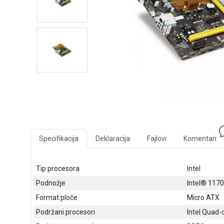
Specifikacija
Deklaracija
Fajlovi
Komentari
Tip procesora
Intel
Podnožje
Intel® 1170
Format ploče
Micro ATX
Podržani procesori
Intel Quad-