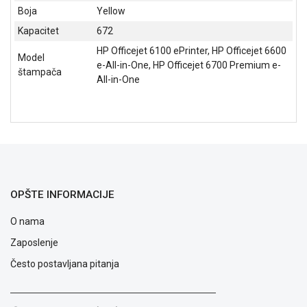
Boja
Yellow
GAMING
Kapacitet
672
EELEKTRO
HP Officejet 6100 ePrinter, HP Officejet 6600
ZAŠTITA
Model
e-All-in-One, HP Officejet 6700 Premium e-
štampača
All-in-One
SOLARNI
SISTEMI
MREŽNA
OPREMA
ŠTAMPAČI,
SKENERI I
FOTOKOPIRI
OPŠTE INFORMACIJE
FOTOAPARATI
O nama
I KAMERE
Zaposlenje
GPS
Često postavljana pitanja
NAVIGACIJE
VIDEO