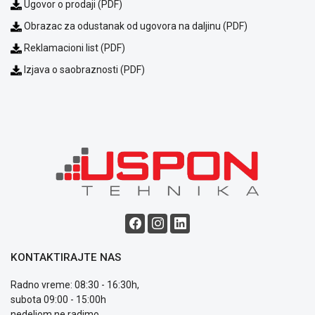
Ugovor o prodaji (PDF)
NADZOR I
SIGURNOSNA
Obrazac za odustanak od ugovora na daljinu (PDF)
OPREMA
Reklamacioni list (PDF)
SOFTWARE
Izjava o saobraznosti (PDF)
KABLOVI I
ADAPTERI
KANCELARIJSKI
MATERIJAL
SVE
ZA
KUĆU
ŠKOLSKI
PRIBOR
KONTAKTIRAJTE NAS
BICIKLE
Radno vreme: 08:30 - 16:30h,
I
subota 09:00 - 15:00h
FITNES
nedeljom ne radimo