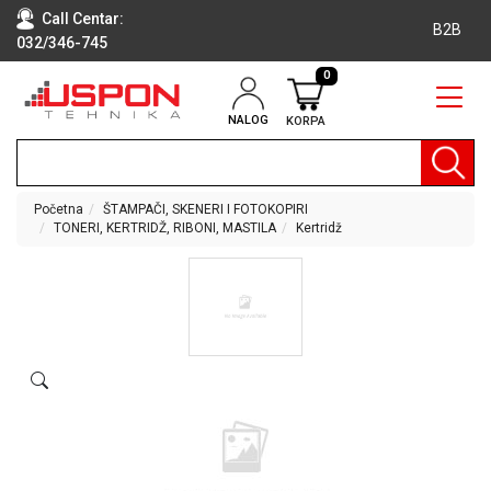
Call Centar:
B2B
032/346-745
0
NALOG
KORPA
RAČUNARI
BELA
TEHNIKA
Početna
ŠTAMPAČI, SKENERI I FOTOKOPIRI
TONERI, KERTRIDŽ, RIBONI, MASTILA
Kertridž
KLIME I
DODATNA
OPREMA
TV,
AUDIO,
VIDEO
LAPTOP I
TABLET
RAČUNARI