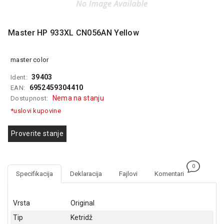
MONITORI
I
DODATNA
Master HP 933XL CN056AN Yellow
OPREMA
MOBILNI I
master color
FIKSNI
TELEFONI
39403
Ident:
6952459304410
EAN:
MALI
Nema na stanju
Dostupnost:
KUĆNI
*uslovi kupovine
APARATI
NEGA
Proverite stanje
LICA I
TELA
0
RAČUNARSKE
Specifikacija
Deklaracija
Fajlovi
Komentari
KOMPONENTE
RAČUNARSKE
Vrsta
Original
PERIFERIJE
Tip
Ketridž