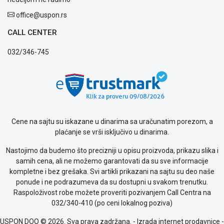
ALAT I
office@uspon.rs
BAŠTA
CALL CENTER
OUTLET
032/346-745
KRIPTO
IGRAČKE
Blog
Način
Cene na sajtu su iskazane u dinarima sa uračunatim porezom, a
plaćanja
plaćanje se vrši isključivo u dinarima.
Isporuka
Podrška
Nastojimo da budemo što precizniji u opisu proizvoda, prikazu slika i
Opšti
samih cena, ali ne možemo garantovati da su sve informacije
uslovi
kompletne i bez grešaka. Svi artikli prikazani na sajtu su deo naše
poslovanja
ponude i ne podrazumeva da su dostupni u svakom trenutku.
Saobraznost
Raspoloživost robe možete proveriti pozivanjem Call Centra na
i
032/340-410 (po ceni lokalnog poziva)
reklamacije
Usluge
USPON DOO © 2026. Sva prava zadržana. -
Izrada internet prodavnice
-