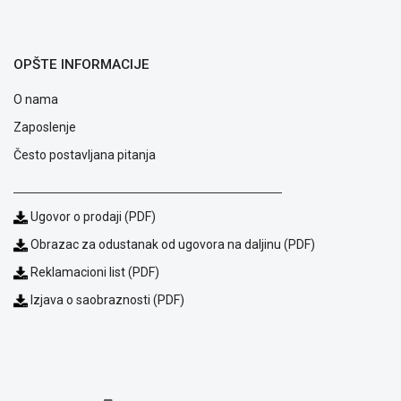
NADZOR I
SIGURNOSNA
OPREMA
OPŠTE INFORMACIJE
SOFTWARE
O nama
KABLOVI I
Zaposlenje
ADAPTERI
Često postavljana pitanja
KANCELARIJSKI
MATERIJAL
Ugovor o prodaji (PDF)
SVE
ZA
Obrazac za odustanak od ugovora na daljinu (PDF)
KUĆU
Reklamacioni list (PDF)
ŠKOLSKI
Izjava o saobraznosti (PDF)
PRIBOR
BICIKLE
I
FITNES