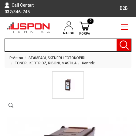
Call Centar:
B2B
032/346-745
0
NALOG
KORPA
RAČUNARI
BELA
TEHNIKA
Početna
ŠTAMPAČI, SKENERI I FOTOKOPIRI
TONERI, KERTRIDŽ, RIBONI, MASTILA
Kertridž
KLIME I
DODATNA
OPREMA
TV,
AUDIO,
VIDEO
LAPTOP I
TABLET
RAČUNARI