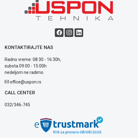
ALAT I
BAŠTA
OUTLET
KRIPTO
KONTAKTIRAJTE NAS
IGRAČKE
Radno vreme: 08:30 - 16:30h,
subota 09:00 - 15:00h
nedeljom ne radimo
Blog
office@uspon.rs
Način
CALL CENTER
plaćanja
Isporuka
032/346-745
Podrška
Opšti
uslovi
poslovanja
Saobraznost