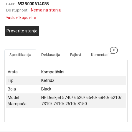
6938000614085
EAN:
GAMING
Nema na stanju
Dostupnost:
EELEKTRO
*uslovi kupovine
ZAŠTITA
Proverite stanje
SOLARNI
SISTEMI
0
MREŽNA
Specifikacija
Deklaracija
Fajlovi
Komentari
OPREMA
ŠTAMPAČI,
Vrsta
Kompatibilni
SKENERI I
Tip
Ketridž
FOTOKOPIRI
Boja
Black
FOTOAPARATI
Model
HP Deskjet 5740/ 6520/ 6540/ 6840/ 6210/
I KAMERE
štampača
7310/ 7410/ 2610/ 8150
GPS
NAVIGACIJE
VIDEO