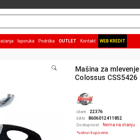
laćanja
Isporuka
Podrška
OUTLET
Kontakt
WEB KREDIT
Mašina za mlevenje
Colossus CSS5426
22376
Ident:
8606012411852
EAN:
Nema na stanju
Dostupnost:
*uslovi kupovine