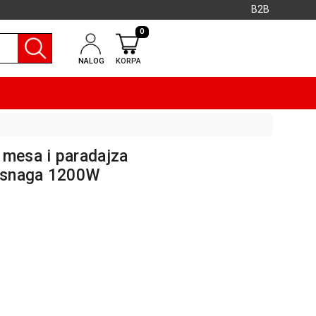
B2B
0
NALOG
KORPA
 mesa i paradajza
 snaga 1200W