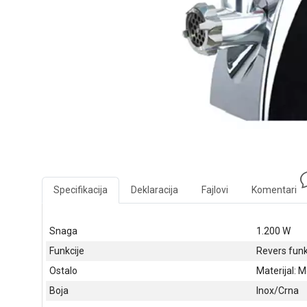
Specifikacija
Deklaracija
Fajlovi
Komentari
Snaga
1.200 W
Funkcije
Revers funk
Ostalo
Materijal: M
Boja
Inox/Crna