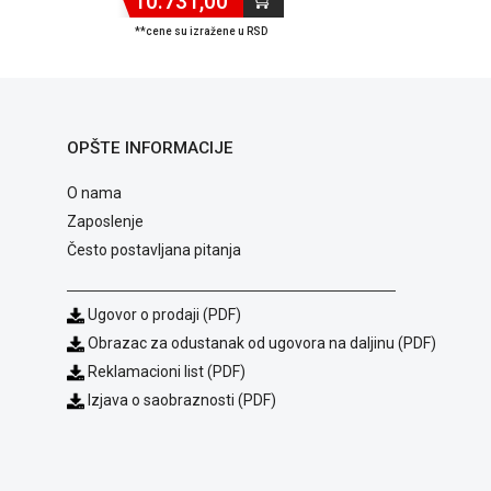
10.731,00
**cene su izražene u RSD
OPŠTE INFORMACIJE
O nama
Zaposlenje
Često postavljana pitanja
Ugovor o prodaji (PDF)
Obrazac za odustanak od ugovora na daljinu (PDF)
Reklamacioni list (PDF)
Izjava o saobraznosti (PDF)