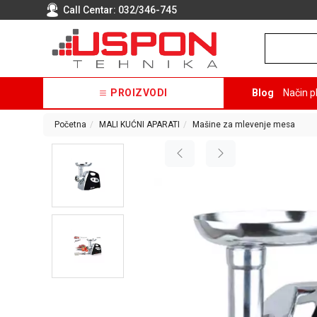
Call Centar:
032/346-745
PROIZVODI
Blog
Način p
Početna
MALI KUĆNI APARATI
Mašine za mlevenje mesa