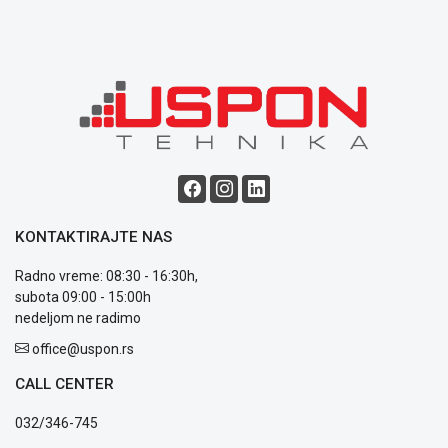
ALAT I
BAŠTA
OUTLET
KRIPTO
IGRAČKE
KONTAKTIRAJTE NAS
Radno vreme: 08:30 - 16:30h,
subota 09:00 - 15:00h
Blog
nedeljom ne radimo
Način
plaćanja
office@uspon.rs
Isporuka
CALL CENTER
Podrška
Opšti
032/346-745
uslovi