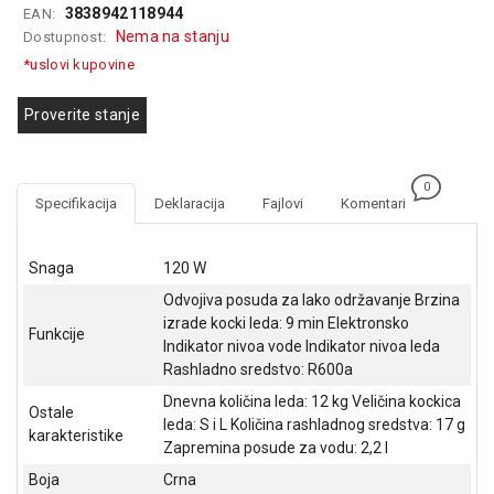
3838942118944
EAN:
GAMING
Nema na stanju
Dostupnost:
EELEKTRO
*uslovi kupovine
ZAŠTITA
Proverite stanje
SOLARNI
SISTEMI
0
MREŽNA
Specifikacija
Deklaracija
Fajlovi
Komentari
OPREMA
ŠTAMPAČI,
Snaga
120 W
SKENERI I
Odvojiva posuda za lako održavanje Brzina
FOTOKOPIRI
izrade kocki leda: 9 min Elektronsko
Funkcije
Indikator nivoa vode Indikator nivoa leda
FOTOAPARATI
Rashladno sredstvo: R600a
I KAMERE
Dnevna količina leda: 12 kg Veličina kockica
Ostale
GPS
leda: S i L Količina rashladnog sredstva: 17 g
karakteristike
NAVIGACIJE
Zapremina posude za vodu: 2,2 l
Boja
Crna
VIDEO