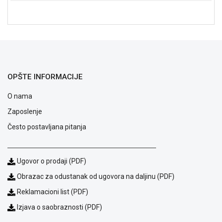
NADZOR I
SIGURNOSNA
OPREMA
SOFTWARE
KABLOVI I
ADAPTERI
OPŠTE INFORMACIJE
KANCELARIJSKI
O nama
MATERIJAL
Zaposlenje
SVE
Često postavljana pitanja
ZA
KUĆU
Ugovor o prodaji (PDF)
ŠKOLSKI
PRIBOR
Obrazac za odustanak od ugovora na daljinu (PDF)
Reklamacioni list (PDF)
BICIKLE
I
Izjava o saobraznosti (PDF)
FITNES