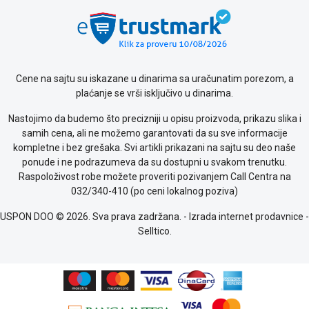
poslovanja
Saobraznost
i
reklamacije
Usluge
prijava
Cene na sajtu su iskazane u dinarima sa uračunatim porezom, a
kvara
plaćanje se vrši isključivo u dinarima.
Politika
privatnosti
Nastojimo da budemo što precizniji u opisu proizvoda, prikazu slika i
Politika
samih cena, ali ne možemo garantovati da su sve informacije
o
kompletne i bez grešaka. Svi artikli prikazani na sajtu su deo naše
kolačićima
ponude i ne podrazumeva da su dostupni u svakom trenutku.
Provera
Raspoloživost robe možete proveriti pozivanjem Call Centra na
garancije
032/340-410 (po ceni lokalnog poziva)
OUTLET
USPON DOO © 2026. Sva prava zadržana. -
Izrada internet prodavnice
-
Kontakt
Selltico.
WEB
KREDIT