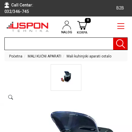
Call Centar:
B2B
032/346-745
0
NALOG
KORPA
RAČUNARI
BELA
TEHNIKA
Početna
MALI KUĆNI APARATI
Mali kuhinjski aparati ostalo
KLIME I
DODATNA
OPREMA
TV,
AUDIO,
VIDEO
LAPTOP I
TABLET
RAČUNARI