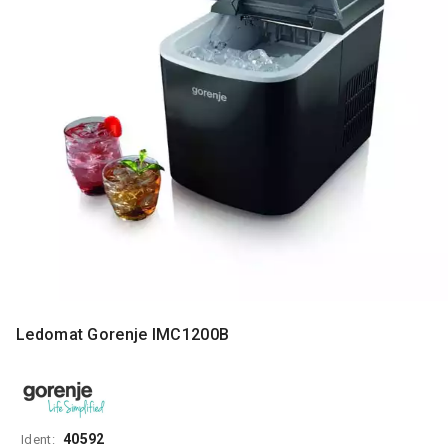
MONITORI
I
DODATNA
OPREMA
MOBILNI I
FIKSNI
TELEFONI
MALI
KUĆNI
APARATI
NEGA
LICA I
TELA
Ledomat Gorenje IMC1200B
RAČUNARSKE
KOMPONENTE
RAČUNARSKE
PERIFERIJE
40592
Ident: