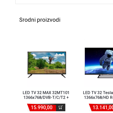
Srodni proizvodi
LED TV 32 MAX 32MT101
LED TV 32 Tesl
1366x768/DVB-T/C/T2 +
1366x768/HD R
nosač
T2/S2/C Fr
15.990,00
13.141,0