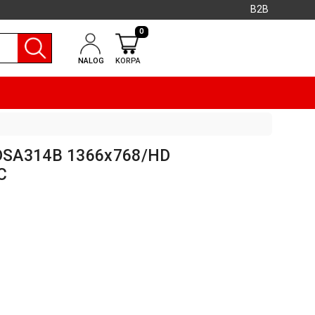
B2B
0
NALOG
KORPA
DSA314B 1366x768/HD
C