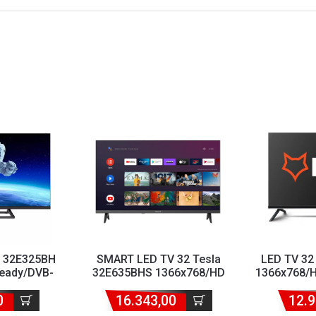
a 32E325BH
SMART LED TV 32 Tesla
LED TV 3
eady/DVB-
32E635BHS 1366x768/HD
1366x768/
ameless
Ready/DVB-T2/S2/C frame...
C
0
16.343,00
12.9