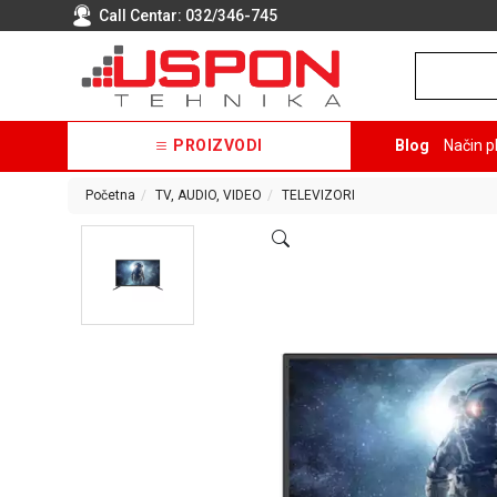
Call Centar:
032/346-745
PROIZVODI
Blog
Način p
Početna
TV, AUDIO, VIDEO
TELEVIZORI