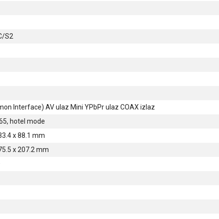
C/S2
on Interface) AV ulaz Mini YPbPr ulaz COAX izlaz
65, hotel mode
33.4 x 88.1 mm
75.5 x 207.2 mm
0