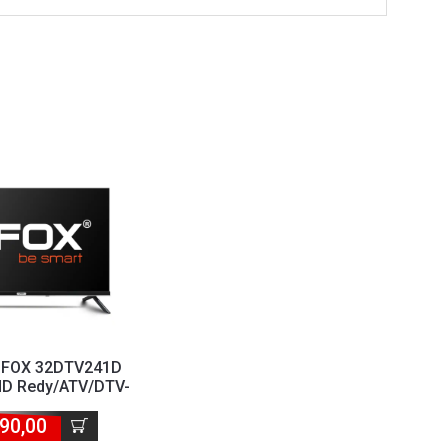
2 FOX 32DTV241D
HD Redy/ATV/DTV-
/T/T2/S2
90,00