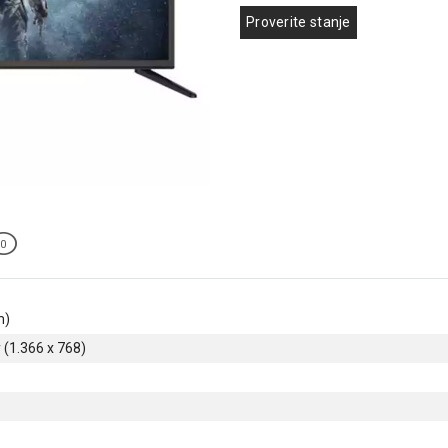
Proverite stanje
0
m)
(1.366 x 768)