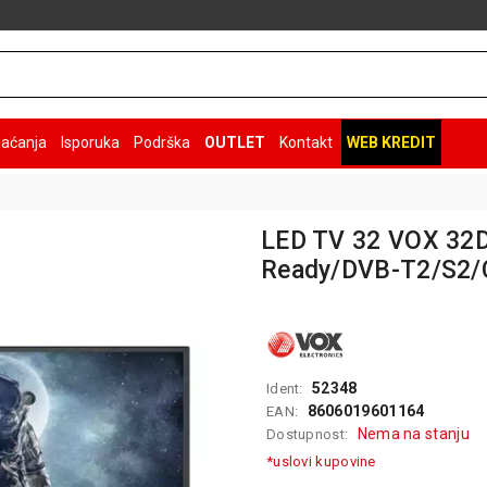
laćanja
Isporuka
Podrška
OUTLET
Kontakt
WEB KREDIT
LED TV 32 VOX 32
Ready/DVB-T2/S2/
52348
Ident:
8606019601164
EAN:
Nema na stanju
Dostupnost:
*uslovi kupovine