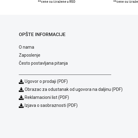
**cene su izražene u RSD
**cene su izraž
OPŠTE INFORMACIJE
O nama
Zaposlenje
Često postavljana pitanja
Ugovor o prodaji (PDF)
Obrazac za odustanak od ugovora na daljinu (PDF)
Reklamacioni list (PDF)
Izjava o saobraznosti (PDF)