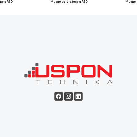
ene u RSD
**cene su izražene u RSD
**cene 