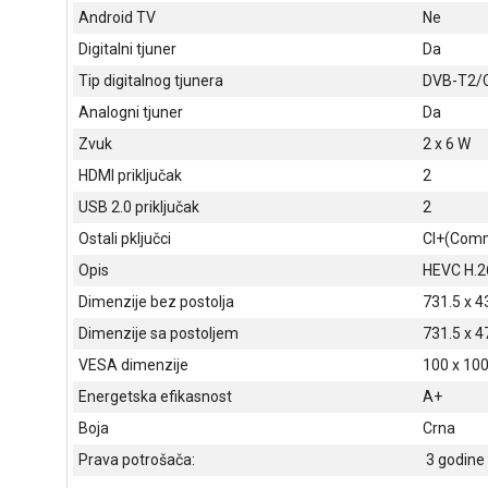
Android TV
Ne
Digitalni tjuner
Da
Tip digitalnog tjunera
DVB-T2/
Analogni tjuner
Da
Zvuk
2 x 6 W
HDMI priključak
2
USB 2.0 priključak
2
Ostali pključci
CI+(Comm
Opis
HEVC H.2
Dimenzije bez postolja
731.5 x 4
Dimenzije sa postoljem
731.5 x 4
VESA dimenzije
100 x 10
Energetska efikasnost
A+
Boja
Crna
Prava potrošača:
3 godine