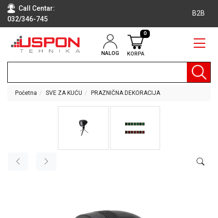
Call Centar:
B2B
032/346-745
0
NALOG
KORPA
RAČUNARI
BELA
TEHNIKA
Početna
SVE ZA KUĆU
PRAZNIČNA DEKORACIJA
KLIME I
DODATNA
OPREMA
TV,
AUDIO,
VIDEO
LAPTOP I
TABLET
RAČUNARI