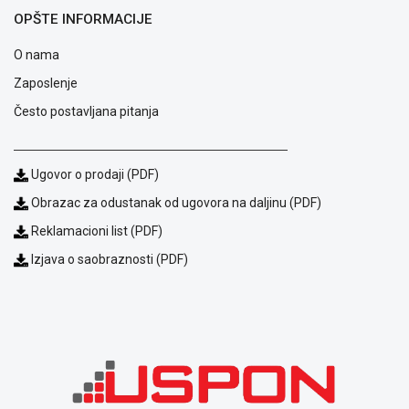
OPŠTE INFORMACIJE
O nama
Zaposlenje
Često postavljana pitanja
Ugovor o prodaji (PDF)
Obrazac za odustanak od ugovora na daljinu (PDF)
Reklamacioni list (PDF)
Blog
Izjava o saobraznosti (PDF)
Način
plaćanja
Isporuka
Podrška
Opšti
uslovi
poslovanja
Saobraznost