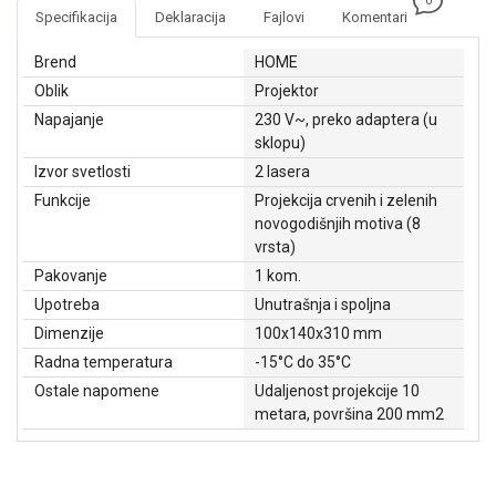
0
NADZOR I
Specifikacija
Deklaracija
Fajlovi
Komentari
SIGURNOSNA
OPREMA
Brend
HOME
Oblik
Projektor
SOFTWARE
Napajanje
230 V~, preko adaptera (u
KABLOVI I
sklopu)
ADAPTERI
Izvor svetlosti
2 lasera
Funkcije
Projekcija crvenih i zelenih
KANCELARIJSKI
novogodišnjih motiva (8
MATERIJAL
vrsta)
SVE
Pakovanje
1 kom.
ZA
Upotreba
Unutrašnja i spoljna
KUĆU
Dimenzije
100x140x310 mm
Radna temperatura
-15°C do 35°C
ŠKOLSKI
PRIBOR
Ostale napomene
Udaljenost projekcije 10
metara, površina 200 mm2
BICIKLE
I
FITNES