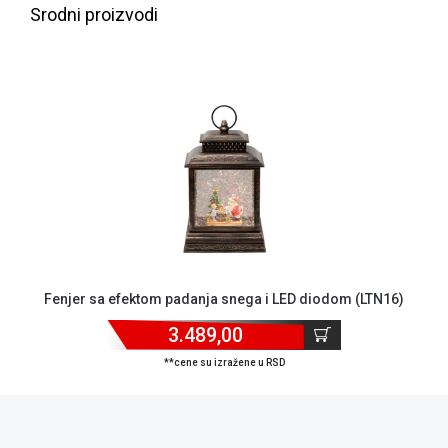
Srodni proizvodi
ALAT I
BAŠTA
OUTLET
KRIPTO
IGRAČKE
Fenjer sa efektom padanja snega i LED diodom (LTN16)
3.489,00
**cene su izražene u RSD