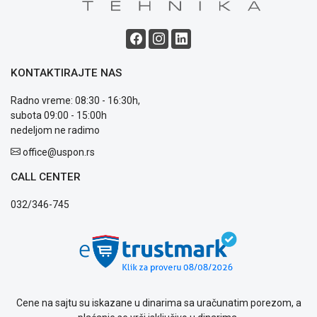
i
reklamacije
Usluge
prijava
kvara
KONTAKTIRAJTE NAS
Politika
Radno vreme: 08:30 - 16:30h,
privatnosti
subota 09:00 - 15:00h
Politika
nedeljom ne radimo
o
kolačićima
office@uspon.rs
Provera
garancije
CALL CENTER
OUTLET
032/346-745
Kontakt
WEB
KREDIT
Cene na sajtu su iskazane u dinarima sa uračunatim porezom, a