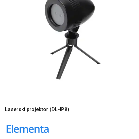
MONITORI
I
DODATNA
OPREMA
MOBILNI I
FIKSNI
TELEFONI
MALI
KUĆNI
APARATI
NEGA
LICA I
TELA
RAČUNARSKE
Laserski projektor (DL-IP8)
KOMPONENTE
RAČUNARSKE
PERIFERIJE