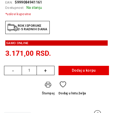
5999084941161
EAN:
GAMING
Na stanju
Dostupnost:
*uslovi kupovine
EELEKTRO
ZAŠTITA
ROK ISPORUKE
2-5 RADNIH DANA
SOLARNI
SISTEMI
SAMO ONLINE
MREŽNA
OPREMA
3.171,00
RSD.
ŠTAMPAČI,
SKENERI I
-
+
FOTOKOPIRI
Dodaj u korpu
Količina
FOTOAPARATI
I KAMERE
Štampaj
Dodaj
u listu želja
GPS
NAVIGACIJE
VIDEO