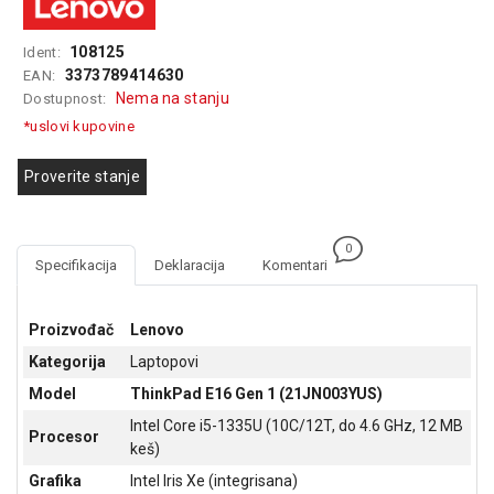
GAMING
108125
Ident:
EELEKTRO
3373789414630
EAN:
ZAŠTITA
Nema na stanju
Dostupnost:
*uslovi kupovine
SOLARNI
SISTEMI
Proverite stanje
MREŽNA
OPREMA
0
ŠTAMPAČI,
Specifikacija
Deklaracija
Komentari
SKENERI I
FOTOKOPIRI
Proizvođač
Lenovo
FOTOAPARATI
Kategorija
Laptopovi
I KAMERE
Model
ThinkPad E16 Gen 1 (21JN003YUS)
GPS
Intel Core i5-1335U (10C/12T, do 4.6 GHz, 12 MB
Procesor
NAVIGACIJE
keš)
Grafika
Intel Iris Xe (integrisana)
VIDEO