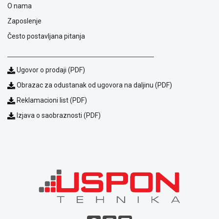
O nama
Blog
Zaposlenje
Način
Često postavljana pitanja
plaćanja
Isporuka
Podrška
Opšti
Ugovor o prodaji (PDF)
uslovi
Obrazac za odustanak od ugovora na daljinu (PDF)
poslovanja
Saobraznost
Reklamacioni list (PDF)
i
Izjava o saobraznosti (PDF)
reklamacije
Usluge
prijava
kvara
Politika
privatnosti
Politika
o
kolačićima
Provera