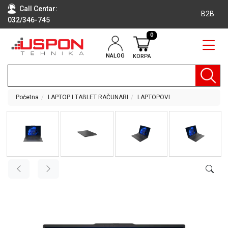
Call Centar:
B2B
032/346-745
0
NALOG
KORPA
RAČUNARI
BELA
TEHNIKA
Početna
LAPTOP I TABLET RAČUNARI
LAPTOPOVI
KLIME I
DODATNA
OPREMA
TV,
AUDIO,
VIDEO
LAPTOP I
TABLET
RAČUNARI