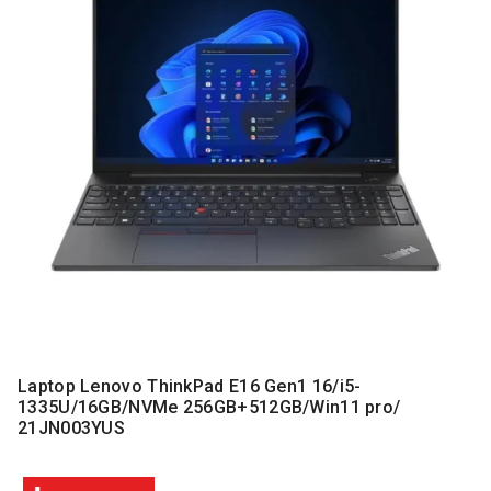
MONITORI
I
DODATNA
OPREMA
MOBILNI I
FIKSNI
TELEFONI
MALI
KUĆNI
APARATI
NEGA
LICA I
TELA
RAČUNARSKE
Laptop Lenovo ThinkPad E16 Gen1 16/i5-
KOMPONENTE
1335U/16GB/NVMe 256GB+512GB/Win11 pro/
21JN003YUS
RAČUNARSKE
PERIFERIJE