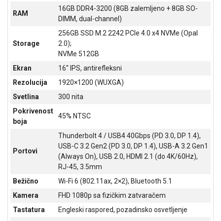
NADZOR I
16GB DDR4-3200 (8GB zalemljeno + 8GB SO-
RAM
SIGURNOSNA
DIMM, dual-channel)
OPREMA
256GB SSD M.2 2242 PCIe 4.0 x4 NVMe (Opal
Storage
2.0);
SOFTWARE
NVMe 512GB
KABLOVI I
Ekran
16'' IPS, antirefleksni
ADAPTERI
Rezolucija
1920×1200 (WUXGA)
KANCELARIJSKI
Svetlina
300 nita
MATERIJAL
Pokrivenost
45% NTSC
boja
SVE
ZA
Thunderbolt 4 / USB4 40Gbps (PD 3.0, DP 1.4),
KUĆU
USB-C 3.2 Gen2 (PD 3.0, DP 1.4), USB-A 3.2 Gen1
Portovi
(Always On), USB 2.0, HDMI 2.1 (do 4K/60Hz),
ŠKOLSKI
RJ-45, 3.5mm
PRIBOR
Bežično
Wi-Fi 6 (802.11ax, 2×2), Bluetooth 5.1
BICIKLE
Kamera
FHD 1080p sa fizičkim zatvaračem
I
Tastatura
Engleski raspored, pozadinsko osvetljenje
FITNES