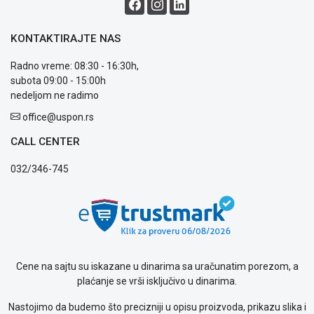
garancije
OUTLET
Kontakt
KONTAKTIRAJTE NAS
WEB
KREDIT
Radno vreme: 08:30 - 16:30h,
subota 09:00 - 15:00h
nedeljom ne radimo
office@uspon.rs
CALL CENTER
032/346-745
Cene na sajtu su iskazane u dinarima sa uračunatim porezom, a
plaćanje se vrši isključivo u dinarima.
Nastojimo da budemo što precizniji u opisu proizvoda, prikazu slika i