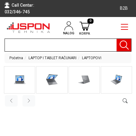
Call Centar:
B2B
032/346-745
0
NALOG
KORPA
RAČUNARI
BELA
TEHNIKA
Početna
LAPTOP I TABLET RAČUNARI
LAPTOPOVI
KLIME I
DODATNA
OPREMA
TV,
AUDIO,
VIDEO
LAPTOP I
TABLET
RAČUNARI