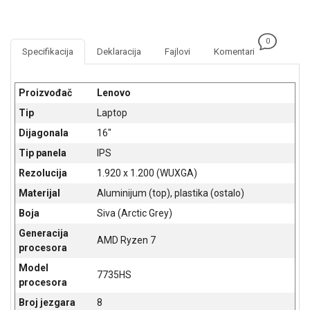
NADZOR I
SIGURNOSNA
OPREMA
0
Specifikacija
Deklaracija
Fajlovi
Komentari
SOFTWARE
KABLOVI I
Proizvođač
Lenovo
ADAPTERI
Tip
Laptop
KANCELARIJSKI
Dijagonala
16"
MATERIJAL
Tip panela
IPS
SVE
Rezolucija
1.920 x 1.200 (WUXGA)
ZA
Materijal
Aluminijum (top), plastika (ostalo)
KUĆU
Boja
Siva (Arctic Grey)
ŠKOLSKI
Generacija
AMD Ryzen 7
PRIBOR
procesora
Model
BICIKLE
7735HS
procesora
I
FITNES
Broj jezgara
8