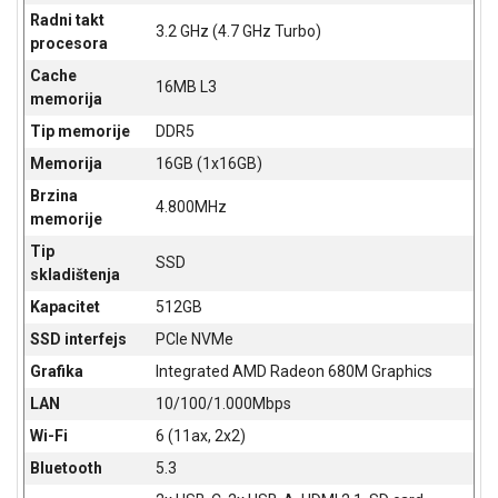
Radni takt
ALAT I
3.2 GHz (4.7 GHz Turbo)
procesora
BAŠTA
Cache
16MB L3
OUTLET
memorija
Tip memorije
DDR5
KRIPTO
Memorija
16GB (1x16GB)
IGRAČKE
Brzina
4.800MHz
memorije
Tip
SSD
skladištenja
Kapacitet
512GB
SSD interfejs
PCIe NVMe
Grafika
Integrated AMD Radeon 680M Graphics
LAN
10/100/1.000Mbps
Wi-Fi
6 (11ax, 2x2)
Bluetooth
5.3