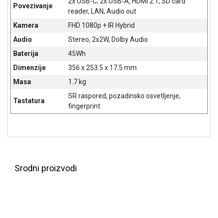
2x USB-C, 2x USB-A, HDMI 2.1, SD card
Povezivanje
reader, LAN, Audio out
Kamera
FHD 1080p + IR Hybrid
Audio
Stereo, 2x2W, Dolby Audio
Baterija
45Wh
Dimenzije
356 x 253.5 x 17.5 mm
Masa
1.7 kg
SR raspored, pozadinsko osvetljenje,
Tastatura
fingerprint
Srodni proizvodi