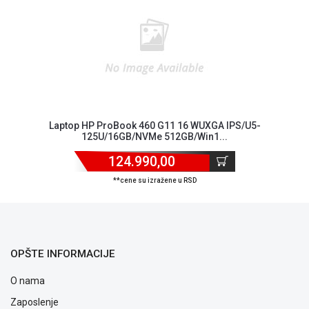
Laptop HP ProBook 460 G11 16 WUXGA IPS/U5-
125U/16GB/NVMe 512GB/Win1...
124.990,00
Blog
Način
**cene su izražene u RSD
plaćanja
Isporuka
Podrška
Opšti
uslovi
OPŠTE INFORMACIJE
poslovanja
Saobraznost
O nama
i
Zaposlenje
reklamacije