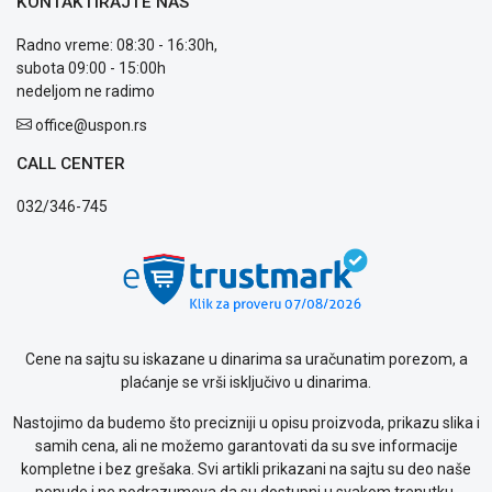
KONTAKTIRAJTE NAS
Radno vreme: 08:30 - 16:30h,
subota 09:00 - 15:00h
nedeljom ne radimo
office@uspon.rs
CALL CENTER
032/346-745
Cene na sajtu su iskazane u dinarima sa uračunatim porezom, a
plaćanje se vrši isključivo u dinarima.
Nastojimo da budemo što precizniji u opisu proizvoda, prikazu slika i
samih cena, ali ne možemo garantovati da su sve informacije
kompletne i bez grešaka. Svi artikli prikazani na sajtu su deo naše
ponude i ne podrazumeva da su dostupni u svakom trenutku.