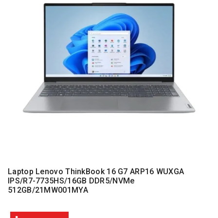
MONITORI
I
DODATNA
OPREMA
MOBILNI I
FIKSNI
TELEFONI
MALI
KUĆNI
APARATI
NEGA
LICA I
TELA
RAČUNARSKE
Laptop Lenovo ThinkBook 16 G7 ARP16 WUXGA
KOMPONENTE
IPS/R7-7735HS/16GB DDR5/NVMe
512GB/21MW001MYA
RAČUNARSKE
PERIFERIJE