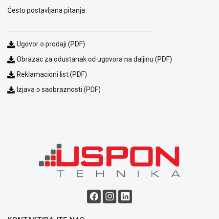
Usluge
Često postavljana pitanja
prijava
kvara
Politika
Ugovor o prodaji (PDF)
privatnosti
Obrazac za odustanak od ugovora na daljinu (PDF)
Politika
o
Reklamacioni list (PDF)
kolačićima
Izjava o saobraznosti (PDF)
Provera
garancije
OUTLET
Kontakt
WEB
KREDIT