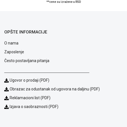
**cene su izražene u RSD
Blog
OPŠTE INFORMACIJE
Način
plaćanja
O nama
Isporuka
Zaposlenje
Podrška
Opšti
Često postavljana pitanja
uslovi
poslovanja
Saobraznost
Ugovor o prodaji (PDF)
i
reklamacije
Obrazac za odustanak od ugovora na daljinu (PDF)
Usluge
Reklamacioni list (PDF)
prijava
Izjava o saobraznosti (PDF)
kvara
Politika
privatnosti
Politika