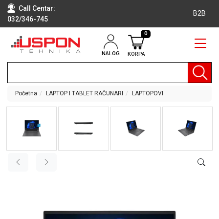
Call Centar:
B2B
032/346-745
0
NALOG
KORPA
RAČUNARI
BELA
TEHNIKA
Početna
LAPTOP I TABLET RAČUNARI
LAPTOPOVI
KLIME I
DODATNA
OPREMA
TV,
AUDIO,
VIDEO
LAPTOP I
TABLET
RAČUNARI