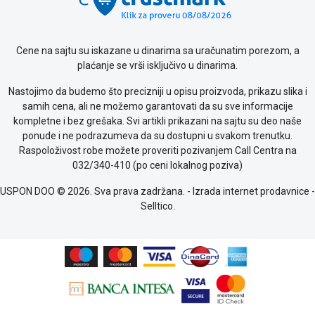
Cene na sajtu su iskazane u dinarima sa uračunatim porezom, a
plaćanje se vrši isključivo u dinarima.
Nastojimo da budemo što precizniji u opisu proizvoda, prikazu slika i
samih cena, ali ne možemo garantovati da su sve informacije
kompletne i bez grešaka. Svi artikli prikazani na sajtu su deo naše
ponude i ne podrazumeva da su dostupni u svakom trenutku.
Raspoloživost robe možete proveriti pozivanjem Call Centra na
032/340-410 (po ceni lokalnog poziva)
USPON DOO © 2026. Sva prava zadržana. -
Izrada internet prodavnice
-
Selltico.