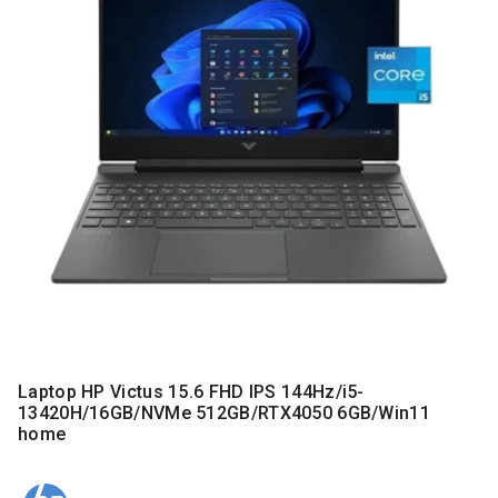
MONITORI
I
DODATNA
OPREMA
MOBILNI I
FIKSNI
TELEFONI
MALI
KUĆNI
APARATI
NEGA
LICA I
TELA
RAČUNARSKE
Laptop HP Victus 15.6 FHD IPS 144Hz/i5-
KOMPONENTE
13420H/16GB/NVMe 512GB/RTX4050 6GB/Win11
home
RAČUNARSKE
PERIFERIJE