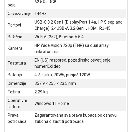
62.5% sRGB
boja
ALAT I
BAŠTA
Osvežavanje
144Hz
USB-C 3.2 Gen1 (DisplayPort 1.4a, HP Sleep and
OUTLET
Portovi
Charge), 2× USB-A 3.2 Gen1, HDMI, RJ-45
KRIPTO
Bežično
Wi-Fi 6 (2×2), Bluetooth 5.4
HP Wide Vision 720p (TNR) sa dual array
IGRAČKE
Kamera
mikrofonima
EN (US) raspored, pozadinsko osvetljenje,
Tastatura
numerički deo
Baterija
4-ćelijska, 70Wh; punjač 120W
Dimenzije
357.9 × 255 × 23.5 mm
Težina
2.29 kg
Operativni
Windows 11 Home
sistem
Prava
Zagarantovana sva prava kupaca po osnovu
potrošača
zakona o zaštiti potrošača