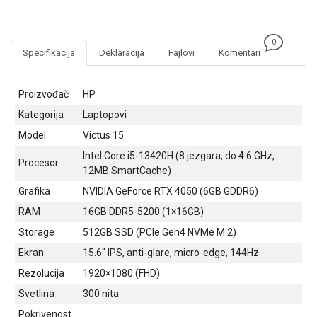
NADZOR I
SIGURNOSNA
OPREMA
0
Specifikacija
Deklaracija
Fajlovi
Komentari
SOFTWARE
KABLOVI I
Proizvođač
HP
ADAPTERI
Kategorija
Laptopovi
KANCELARIJSKI
Model
Victus 15
MATERIJAL
Intel Core i5-13420H (8 jezgara, do 4.6 GHz,
Procesor
12MB SmartCache)
SVE
ZA
Grafika
NVIDIA GeForce RTX 4050 (6GB GDDR6)
KUĆU
RAM
16GB DDR5-5200 (1×16GB)
Storage
512GB SSD (PCIe Gen4 NVMe M.2)
ŠKOLSKI
PRIBOR
Ekran
15.6'' IPS, anti-glare, micro-edge, 144Hz
Rezolucija
1920×1080 (FHD)
BICIKLE
I
Svetlina
300 nita
FITNES
Pokrivenost