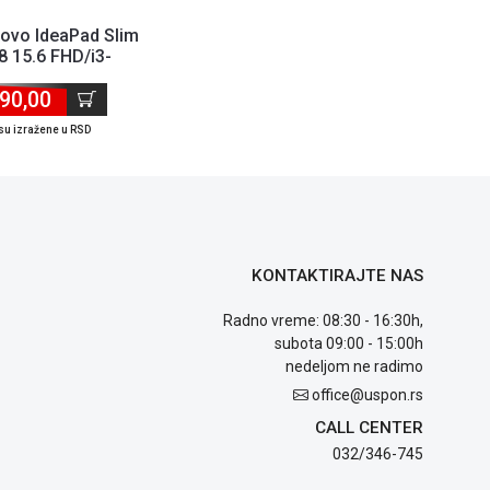
ovo IdeaPad Slim
8 15.6 FHD/i3-
B/NVMe 512G...
90,00
su izražene u RSD
KONTAKTIRAJTE NAS
Radno vreme: 08:30 - 16:30h,
subota 09:00 - 15:00h
nedeljom ne radimo
office@uspon.rs
CALL CENTER
032/346-745