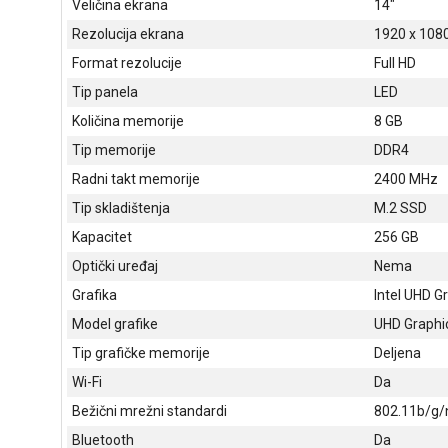
Veličina ekrana
14"
Rezolucija ekrana
1920 x 108
Format rezolucije
Full HD
Tip panela
LED
Količina memorije
8 GB
Tip memorije
DDR4
Radni takt memorije
2400 MHz
Tip skladištenja
M.2 SSD
Kapacitet
256 GB
Optički uređaj
Nema
Grafika
Intel UHD G
Model grafike
UHD Graphi
Tip grafičke memorije
Deljena
Wi-Fi
Da
Bežični mrežni standardi
802.11b/g/
Bluetooth
Da