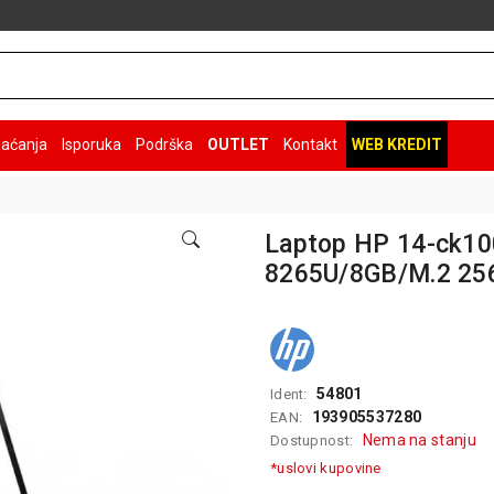
laćanja
Isporuka
Podrška
OUTLET
Kontakt
WEB KREDIT
Laptop HP 14-ck10
8265U/8GB/M.2 25
54801
Ident:
193905537280
EAN:
Nema na stanju
Dostupnost:
*uslovi kupovine