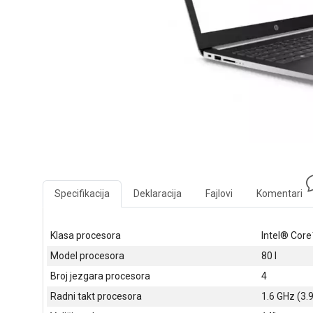
Specifikacija
Deklaracija
Fajlovi
Komentari
Klasa procesora
Intel® Core
Model procesora
80 l
Broj jezgara procesora
4
Radni takt procesora
1.6 GHz (3.