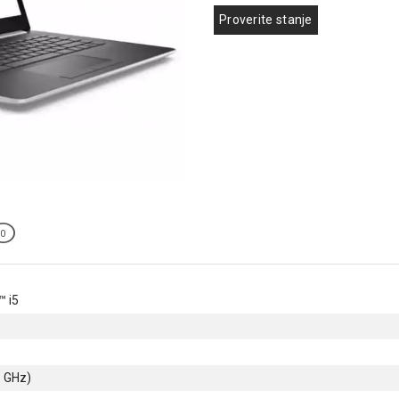
Proverite stanje
0
™ i5
9 GHz)