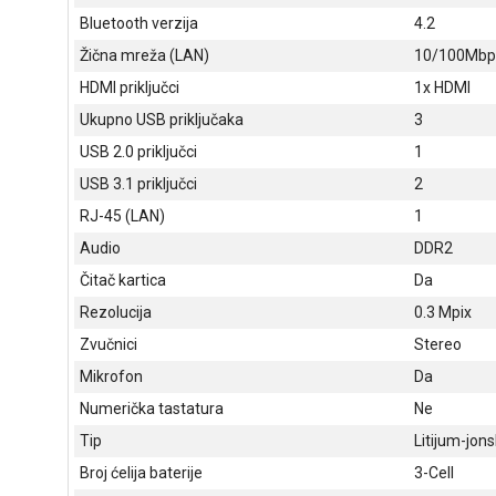
Bluetooth verzija
4.2
Žična mreža (LAN)
10/100Mbps
HDMI priključci
1x HDMI
Ukupno USB priključaka
3
USB 2.0 priključci
1
USB 3.1 priključci
2
RJ-45 (LAN)
1
Audio
DDR2
Čitač kartica
Da
Rezolucija
0.3 Mpix
Zvučnici
Stereo
Mikrofon
Da
Numerička tastatura
Ne
Tip
Litijum-jon
Broj ćelija baterije
3-Cell