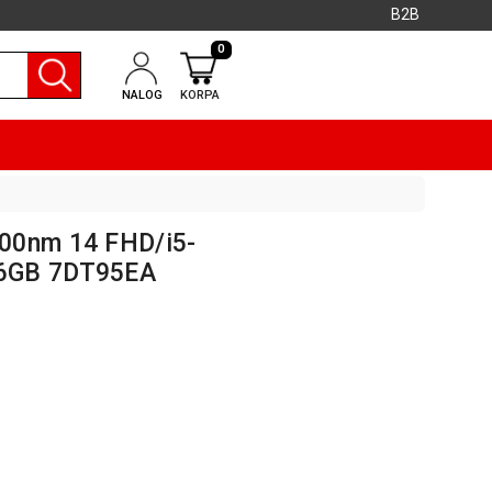
B2B
0
NALOG
KORPA
00nm 14 FHD/i5-
6GB 7DT95EA