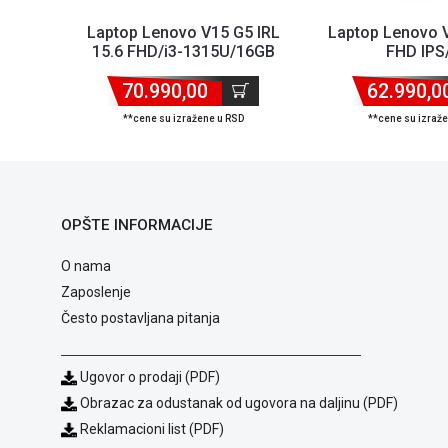
Laptop Lenovo V15 G5 IRL
Laptop Lenovo 
15.6 FHD/i3-1315U/16GB
FHD IPS/
DDR5/NVMe 512GB/RJ-...
13420H/8G
70.990,00
512GB/83GW
62.990,0
**cene su izražene u RSD
**cene su izraž
OPŠTE INFORMACIJE
O nama
Zaposlenje
Često postavljana pitanja
Ugovor o prodaji (PDF)
Obrazac za odustanak od ugovora na daljinu (PDF)
Reklamacioni list (PDF)