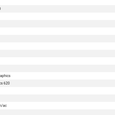
0
raphics
cs 620
n/ac