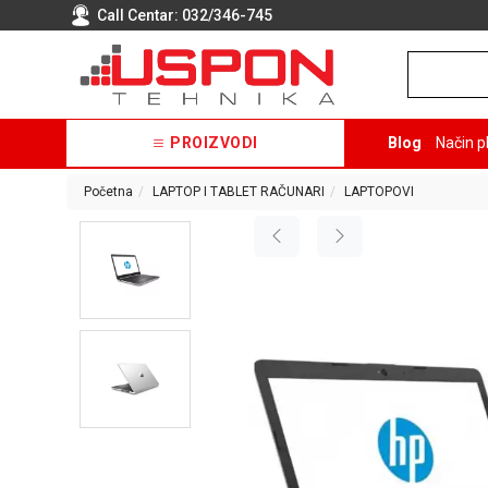
Call Centar:
032/346-745
PROIZVODI
Blog
Način p
Početna
LAPTOP I TABLET RAČUNARI
LAPTOPOVI