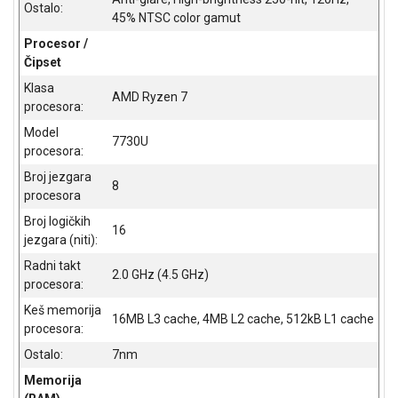
NADZOR I
Ostalo:
45% NTSC color gamut
SIGURNOSNA
OPREMA
Procesor /
Čipset
SOFTWARE
Klasa
AMD Ryzen 7
procesora:
KABLOVI I
ADAPTERI
Model
7730U
procesora:
KANCELARIJSKI
Broj jezgara
MATERIJAL
8
procesora
SVE
Broj logičkih
16
ZA
jezgara (niti):
KUĆU
Radni takt
2.0 GHz (4.5 GHz)
procesora:
ŠKOLSKI
PRIBOR
Keš memorija
16MB L3 cache, 4MB L2 cache, 512kB L1 cache
procesora:
BICIKLE
Ostalo:
7nm
I
Memorija
FITNES