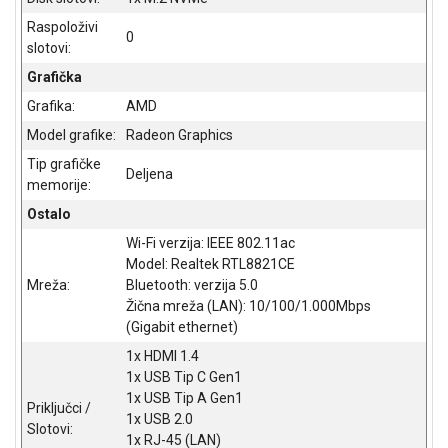
Raspoloživi
0
slotovi:
Grafička
Grafika:
AMD
Model grafike:
Radeon Graphics
Tip grafičke
Deljena
memorije:
Ostalo
Wi-Fi verzija: IEEE 802.11ac
Model: Realtek RTL8821CE
Mreža:
Bluetooth: verzija 5.0
Žična mreža (LAN): 10/100/1.000Mbps
(Gigabit ethernet)
1x HDMI 1.4
1x USB Tip C Gen1
1x USB Tip A Gen1
Priključci /
1x USB 2.0
Slotovi:
1x RJ-45 (LAN)