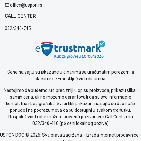
office@uspon.rs
CALL CENTER
032/346-745
Cene na sajtu su iskazane u dinarima sa uračunatim porezom, a
plaćanje se vrši isključivo u dinarima.
Nastojimo da budemo što precizniji u opisu proizvoda, prikazu slika i
samih cena, ali ne možemo garantovati da su sve informacije
kompletne i bez grešaka. Svi artikli prikazani na sajtu su deo naše
ponude i ne podrazumeva da su dostupni u svakom trenutku.
Raspoloživost robe možete proveriti pozivanjem Call Centra na
032/340-410 (po ceni lokalnog poziva)
USPON DOO © 2026. Sva prava zadržana. -
Izrada internet prodavnice
-