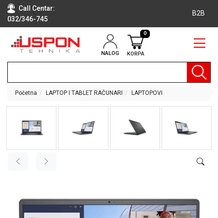
Call Centar:
B2B
032/346-745
0
NALOG
KORPA
RAČUNARI
BELA
TEHNIKA
Početna
LAPTOP I TABLET RAČUNARI
LAPTOPOVI
KLIME I
DODATNA
OPREMA
TV,
AUDIO,
VIDEO
LAPTOP I
TABLET
RAČUNARI