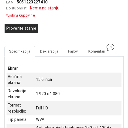
5051223227410
EAN:
GAMING
Nema na stanju
Dostupnost:
*uslovi kupovine
EELEKTRO
ZAŠTITA
Proverite stanje
SOLARNI
SISTEMI
0
MREŽNA
Specifikacija
Deklaracija
Fajlovi
Komentari
OPREMA
ŠTAMPAČI,
Ekran
SKENERI I
Veličina
FOTOKOPIRI
15.6 inča
ekrana:
FOTOAPARATI
Rezolucija
1.920 x 1.080
I KAMERE
ekrana:
Format
GPS
Full HD
rezolucije:
NAVIGACIJE
Tip panela:
WVA
VIDEO
Anti-glare, High-brightness 250-nit, 120Hz,