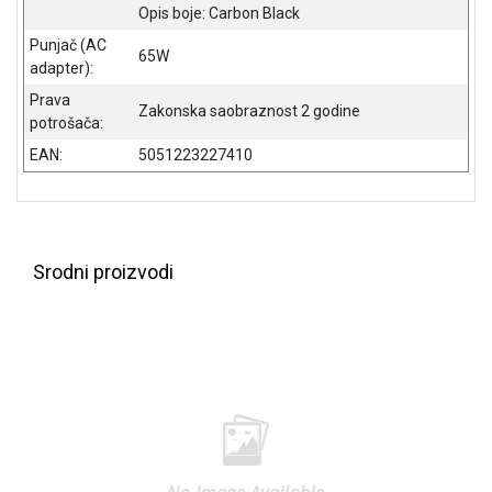
Opis boje: Carbon Black
Punjač (AC
65W
adapter):
Prava
Zakonska saobraznost 2 godine
potrošača:
EAN:
5051223227410
Blog
Način
plaćanja
Isporuka
Srodni proizvodi
Podrška
Opšti
uslovi
poslovanja
Saobraznost
i
reklamacije
Usluge
prijava