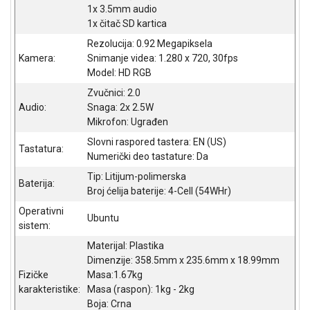
1x 3.5mm audio
1x čitač SD kartica
Rezolucija: 0.92 Megapiksela
Kamera:
Snimanje videa: 1.280 x 720, 30fps
Model: HD RGB
Zvučnici: 2.0
Audio:
Snaga: 2x 2.5W
Mikrofon: Ugrađen
Slovni raspored tastera: EN (US)
Tastatura:
Numerički deo tastature: Da
Tip: Litijum-polimerska
Baterija:
Broj ćelija baterije: 4-Cell (54WHr)
Operativni
Ubuntu
sistem:
Materijal: Plastika
Dimenzije: 358.5mm x 235.6mm x 18.99mm
Fizičke
Masa:1.67kg
karakteristike:
Masa (raspon): 1kg - 2kg
Boja: Crna