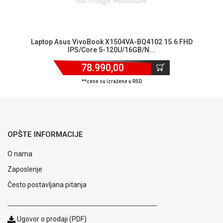
kvara
Politika
privatnosti
Politika
Laptop Asus VivoBook X1504VA-BQ4102 15.6 FHD
o
IPS/Core 5-120U/16GB/N...
kolačićima
Provera
78.990,00
garancije
**cene su izražene u RSD
OUTLET
Kontakt
WEB
KREDIT
OPŠTE INFORMACIJE
O nama
Zaposlenje
Često postavljana pitanja
Ugovor o prodaji (PDF)