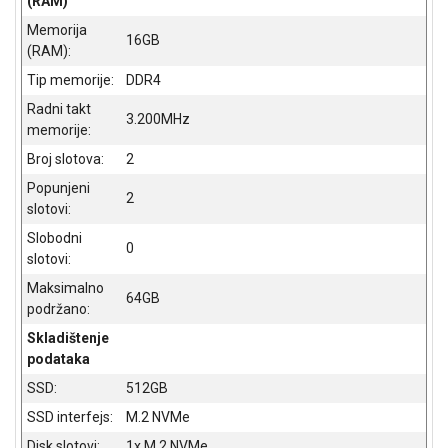
(RAM)
ALAT I
Memorija
16GB
BAŠTA
(RAM):
Tip memorije:
DDR4
OUTLET
Radni takt
3.200MHz
KRIPTO
memorije:
Broj slotova:
2
IGRAČKE
Popunjeni
2
slotovi:
Slobodni
0
slotovi:
Maksimalno
64GB
podržano:
Skladištenje
podataka
SSD:
512GB
SSD interfejs:
M.2 NVMe
Disk slotovi:
1x M.2 NVMe