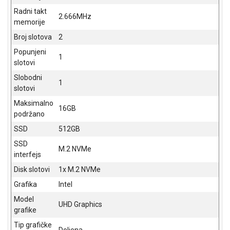
ALAT I
Radni takt
2.666MHz
BAŠTA
memorije
Broj slotova
2
OUTLET
Popunjeni
1
KRIPTO
slotovi
Slobodni
IGRAČKE
1
slotovi
Maksimalno
16GB
podržano
SSD
512GB
SSD
M.2 NVMe
interfejs
Disk slotovi
1x M.2 NVMe
Grafika
Intel
Model
UHD Graphics
grafike
Tip grafičke
Deljena