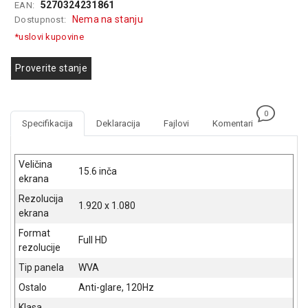
5270324231861
EAN:
GAMING
Nema na stanju
Dostupnost:
*uslovi kupovine
EELEKTRO
ZAŠTITA
Proverite stanje
SOLARNI
SISTEMI
0
MREŽNA
Specifikacija
Deklaracija
Fajlovi
Komentari
OPREMA
ŠTAMPAČI,
Veličina
15.6 inča
SKENERI I
ekrana
FOTOKOPIRI
Rezolucija
1.920 x 1.080
ekrana
FOTOAPARATI
I KAMERE
Format
Full HD
rezolucije
GPS
Tip panela
WVA
NAVIGACIJE
Ostalo
Anti-glare, 120Hz
VIDEO
Klasa