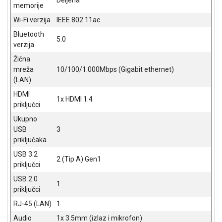
memorije
Wi-Fi verzija
IEEE 802.11ac
Bluetooth
5.0
verzija
Žična
mreža
10/100/1.000Mbps (Gigabit ethernet)
(LAN)
HDMI
1x HDMI 1.4
priključci
Ukupno
USB
3
priključaka
USB 3.2
2 (Tip A) Gen1
priključci
USB 2.0
1
priključci
RJ-45 (LAN)
1
Audio
1x 3.5mm (izlaz i mikrofon)