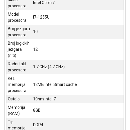
NADZOR I
Intel Core i7
procesora
SIGURNOSNA
OPREMA
Model
i7-1255U
procesora
SOFTWARE
Broj jezgara
10
procesora
KABLOVI I
ADAPTERI
Broj logičkih
jezgara
12
KANCELARIJSKI
(niti)
MATERIJAL
Radni takt
1.7 GHz (4.7 GHz)
procesora
SVE
ZA
Keš
KUĆU
memorija
12MB Intel Smart cache
procesora
ŠKOLSKI
Ostalo
10nm Intel 7
PRIBOR
Memorija
8GB
BICIKLE
(RAM)
I
Tip
FITNES
DDR4
memorije