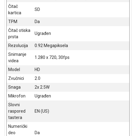
Čitač
SD
kartica
TPM
Da
Čitač otiska
Ugrađen
prsta
Rezolucija
0.92 Megapiksela
Snimanje
1.280 x 720, 30fps
videa
Model
HD
Zvučnici
2.0
Snaga
2x 2.5W
Mikrofon
Ugrađen
Slovni
raspored
EN (US)
tastera
Numerički
deo
Da