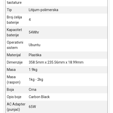
tastature
Tip
Litijum-polimerska
Broj ćelija
4
baterije
Kapacitet
54Whr
baterije
Operativni
Ubuntu
sistem
Materijal
Plastika
Dimenzije
358.5mm x 235.56mm x 18.99mm
Masa
1.9kg
Masa
1kg - 2kg
(raspon)
Boja
Crna
Blog
Opis boje
Carbon Black
Način
plaćanja
AC Adapter
65W
Isporuka
(punjač)