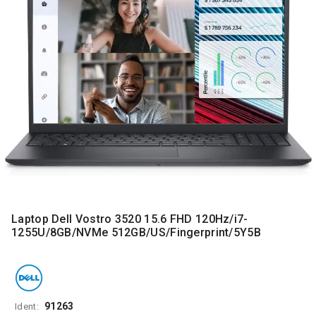
MONITORI
I
DODATNA
OPREMA
MOBILNI I
FIKSNI
TELEFONI
MALI
KUĆNI
APARATI
NEGA
LICA I
TELA
Laptop Dell Vostro 3520 15.6 FHD 120Hz/i7-
1255U/8GB/NVMe 512GB/US/Fingerprint/5Y5B
RAČUNARSKE
KOMPONENTE
RAČUNARSKE
PERIFERIJE
91263
Ident: