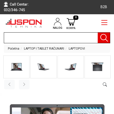
Call Centar:
B2B
032/346-745
0
NALOG
KORPA
RAČUNARI
BELA
TEHNIKA
Početna
LAPTOP I TABLET RAČUNARI
LAPTOPOVI
KLIME I
DODATNA
OPREMA
TV,
AUDIO,
VIDEO
LAPTOP I
TABLET
RAČUNARI