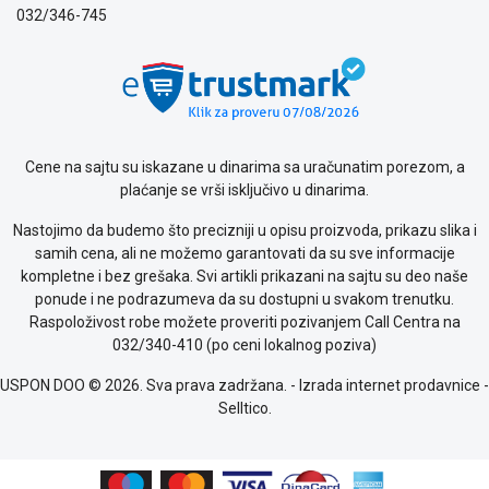
032/346-745
Cene na sajtu su iskazane u dinarima sa uračunatim porezom, a
plaćanje se vrši isključivo u dinarima.
Nastojimo da budemo što precizniji u opisu proizvoda, prikazu slika i
samih cena, ali ne možemo garantovati da su sve informacije
kompletne i bez grešaka. Svi artikli prikazani na sajtu su deo naše
ponude i ne podrazumeva da su dostupni u svakom trenutku.
Raspoloživost robe možete proveriti pozivanjem Call Centra na
032/340-410 (po ceni lokalnog poziva)
USPON DOO © 2026. Sva prava zadržana. -
Izrada internet prodavnice
-
Selltico.