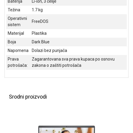
Baterija
Li-ion, 3 ćelije
ALAT I
Težina
1.7 kg
BAŠTA
Operativni
FreeDOS
OUTLET
sistem
Materijal
Plastika
KRIPTO
Boja
Dark Blue
IGRAČKE
Napomena
Dolazi bez punjača
Prava
Zagarantovana sva prava kupaca po osnovu
potrošača:
zakona o zaštiti potrošača
Srodni proizvodi