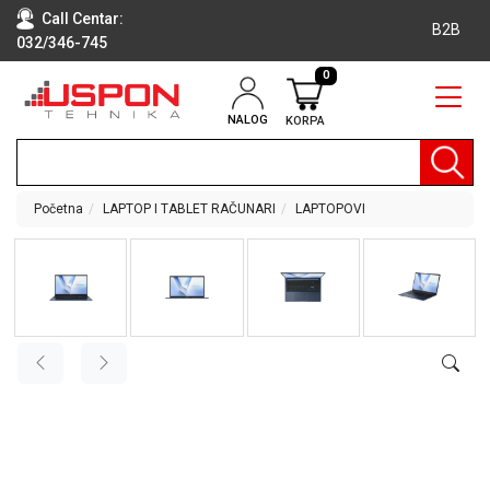
Call Centar:
B2B
032/346-745
0
NALOG
KORPA
RAČUNARI
BELA
TEHNIKA
Početna
LAPTOP I TABLET RAČUNARI
LAPTOPOVI
KLIME I
DODATNA
OPREMA
TV,
AUDIO,
VIDEO
LAPTOP I
TABLET
RAČUNARI