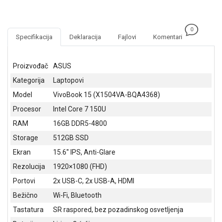
NADZOR I
SIGURNOSNA
OPREMA
0
Specifikacija
Deklaracija
Fajlovi
Komentari
SOFTWARE
KABLOVI I
Proizvođač
ASUS
ADAPTERI
Kategorija
Laptopovi
KANCELARIJSKI
Model
VivoBook 15 (X1504VA-BQA4368)
MATERIJAL
Procesor
Intel Core 7 150U
SVE
RAM
16GB DDR5-4800
ZA
Storage
512GB SSD
KUĆU
Ekran
15.6'' IPS, Anti-Glare
ŠKOLSKI
Rezolucija
1920×1080 (FHD)
PRIBOR
Portovi
2x USB-C, 2x USB-A, HDMI
BICIKLE
Bežično
Wi-Fi, Bluetooth
I
Tastatura
SR raspored, bez pozadinskog osvetljenja
FITNES