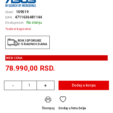
GAMING
109519
Ident:
EELEKTRO
4711636481144
EAN:
ZAŠTITA
Na stanju
Dostupnost:
*uslovi kupovine
SOLARNI
SISTEMI
ROK ISPORUKE
2-5 RADNIH DANA
MREŽNA
OPREMA
WEB CENA
ŠTAMPAČI,
SKENERI I
78.990,00
RSD.
FOTOKOPIRI
FOTOAPARATI
-
+
I KAMERE
Dodaj u korpu
Količina
GPS
NAVIGACIJE
Štampaj
Dodaj
u listu želja
VIDEO