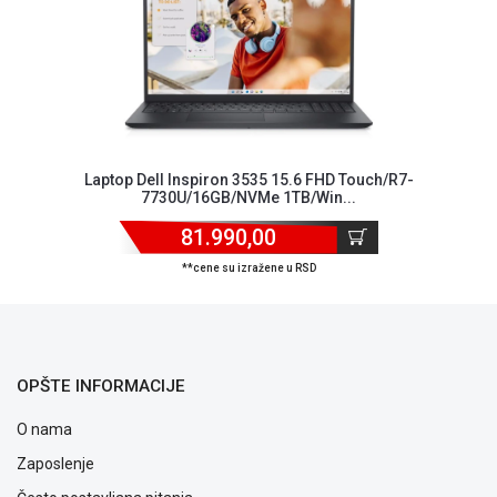
Laptop Dell Inspiron 3535 15.6 FHD Touch/R7-
7730U/16GB/NVMe 1TB/Win...
81.990,00
**cene su izražene u RSD
OPŠTE INFORMACIJE
O nama
Zaposlenje
Blog