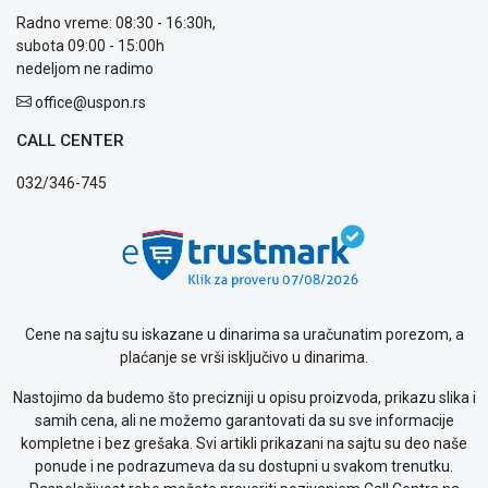
Kontakt
Radno vreme: 08:30 - 16:30h,
WEB
subota 09:00 - 15:00h
KREDIT
nedeljom ne radimo
office@uspon.rs
CALL CENTER
032/346-745
Cene na sajtu su iskazane u dinarima sa uračunatim porezom, a
plaćanje se vrši isključivo u dinarima.
Nastojimo da budemo što precizniji u opisu proizvoda, prikazu slika i
samih cena, ali ne možemo garantovati da su sve informacije
kompletne i bez grešaka. Svi artikli prikazani na sajtu su deo naše
ponude i ne podrazumeva da su dostupni u svakom trenutku.