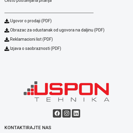
Često postavljana pitanja
Način
plaćanja
Isporuka
Ugovor o prodaji (PDF)
Podrška
Opšti
Obrazac za odustanak od ugovora na daljinu (PDF)
uslovi
Reklamacioni list (PDF)
poslovanja
Izjava o saobraznosti (PDF)
Saobraznost
i
reklamacije
Usluge
prijava
kvara
Politika
privatnosti
Politika
o
kolačićima
Provera
garancije
KONTAKTIRAJTE NAS
OUTLET