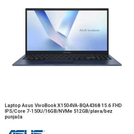
MONITORI
I
DODATNA
OPREMA
MOBILNI I
FIKSNI
TELEFONI
MALI
KUĆNI
APARATI
NEGA
LICA I
TELA
RAČUNARSKE
Laptop Asus VivoBook X1504VA-BQA4368 15.6 FHD
KOMPONENTE
IPS/Core 7-150U/16GB/NVMe 512GB/plava/bez
punjača
RAČUNARSKE
PERIFERIJE