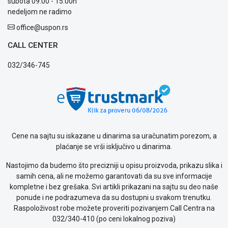
subota 09:00 - 15:00h
nedeljom ne radimo
office@uspon.rs
CALL CENTER
032/346-745
Cene na sajtu su iskazane u dinarima sa uračunatim porezom, a
plaćanje se vrši isključivo u dinarima.
Nastojimo da budemo što precizniji u opisu proizvoda, prikazu slika i
samih cena, ali ne možemo garantovati da su sve informacije
kompletne i bez grešaka. Svi artikli prikazani na sajtu su deo naše
ponude i ne podrazumeva da su dostupni u svakom trenutku.
Raspoloživost robe možete proveriti pozivanjem Call Centra na
032/340-410 (po ceni lokalnog poziva)