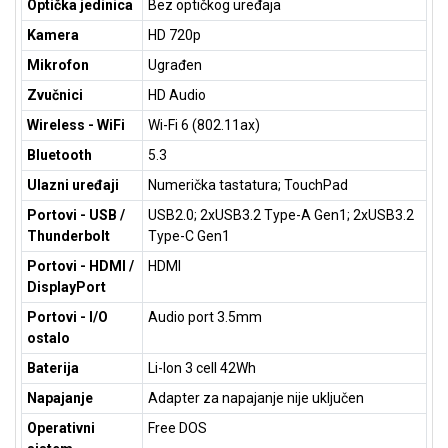
Optička jedinica
Bez optičkog uređaja
Kamera
HD 720p
Mikrofon
Ugrađen
Zvučnici
HD Audio
Wireless - WiFi
Wi-Fi 6 (802.11ax)
Bluetooth
5.3
Ulazni uređaji
Numerička tastatura; TouchPad
Portovi - USB /
USB2.0; 2xUSB3.2 Type-A Gen1; 2xUSB3.2
Thunderbolt
Type-C Gen1
Portovi - HDMI /
HDMI
DisplayPort
Portovi - I/O
Audio port 3.5mm
ostalo
Baterija
Li-Ion 3 cell 42Wh
Napajanje
Adapter za napajanje nije uključen
Operativni
Free DOS