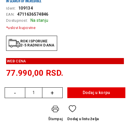
GAMING
109134
Ident:
4711636574846
EAN:
EELEKTRO
Na stanju
Dostupnost:
ZAŠTITA
*uslovi kupovine
SOLARNI
SISTEMI
ROK ISPORUKE
2-5 RADNIH DANA
MREŽNA
OPREMA
WEB CENA
ŠTAMPAČI,
77.990,00
RSD.
SKENERI I
FOTOKOPIRI
-
+
FOTOAPARATI
Dodaj u korpu
Količina
I KAMERE
GPS
NAVIGACIJE
Štampaj
Dodaj
u listu želja
VIDEO