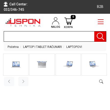
Call Centar:
B2B
032/346-745
0
NALOG
KORPA
RAČUNARI
BELA
TEHNIKA
Početna
LAPTOP I TABLET RAČUNARI
LAPTOPOVI
KLIME I
DODATNA
OPREMA
TV,
AUDIO,
VIDEO
LAPTOP I
TABLET
RAČUNARI