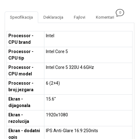
NADZOR I
SIGURNOSNA
0
OPREMA
Specifikacija
Deklaracija
Fajlovi
Komentari
SOFTWARE
Processor -
Intel
KABLOVI I
CPU brand
ADAPTERI
Processor -
Intel Core 5
CPU tip
KANCELARIJSKI
MATERIJAL
Processor -
Intel Core 5 320U 4.6GHz
CPU model
SVE
Processor -
6 (2+4)
ZA
KUĆU
broj jezgara
Ekran -
15.6"
ŠKOLSKI
dijagonala
PRIBOR
Ekran -
1920x1080
BICIKLE
rezolucija
I
Ekran - dodatni
IPS Anti-Glare 16:9 250nits
FITNES
opis