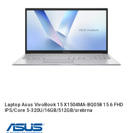
MONITORI
I
DODATNA
OPREMA
MOBILNI I
FIKSNI
TELEFONI
MALI
KUĆNI
APARATI
NEGA
LICA I
TELA
RAČUNARSKE
Laptop Asus VivoBook 15 X1504MA-BQ058 15.6 FHD
KOMPONENTE
IPS/Core 5-320U/16GB/512GB/srebrna
RAČUNARSKE
PERIFERIJE