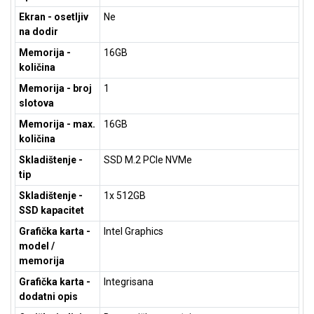
ALAT I
Ekran - osetljiv
Ne
BAŠTA
na dodir
Memorija -
16GB
OUTLET
količina
KRIPTO
Memorija - broj
1
slotova
IGRAČKE
Memorija - max.
16GB
količina
Skladištenje -
SSD M.2 PCIe NVMe
tip
Skladištenje -
1x 512GB
SSD kapacitet
Grafička karta -
Intel Graphics
model /
memorija
Grafička karta -
Integrisana
dodatni opis