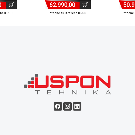
0
62.990,00
Ash ...
50.9
ene u RSD
**cene su izražene u RSD
**cene 