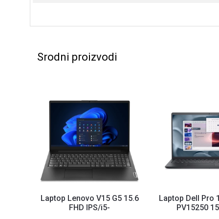
Srodni proizvodi
Laptop Lenovo V15 G5 15.6
Laptop Dell Pro 
FHD IPS/i5-
PV15250 15
13420H/8GB/NVMe
120Hz/Core 3-1