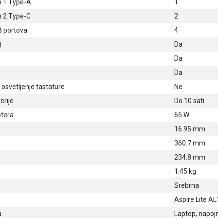
n 1 Type-A
1
n 2 Type-C
2
 portova
4
)
Da
Da
Da
osvetljenje tastature
Ne
erije
Do 10 sati
tera
65 W
16.95 mm
360.7 mm
234.8 mm
1.45 kg
Srebrna
Aspire Lite 
u
Laptop, napojn