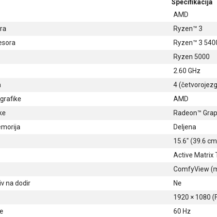
Specifikacija
AMD
ra
Ryzen™ 3
esora
Ryzen™ 3 540
Ryzen 5000
2.60 GHz
a
4 (četvorojezg
grafike
AMD
ke
Radeon™ Grap
emorija
Deljena
15.6" (39.6 cm
Active Matrix
ComfyView (m
iv na dodir
Ne
1920 × 1080 (F
e
60 Hz