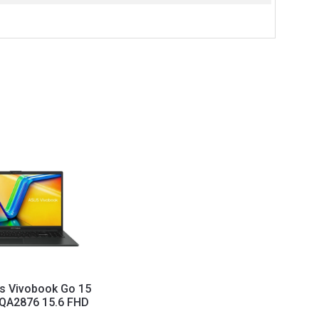
s Vivobook Go 15
QA2876 15.6 FHD
-30/8GB/N...