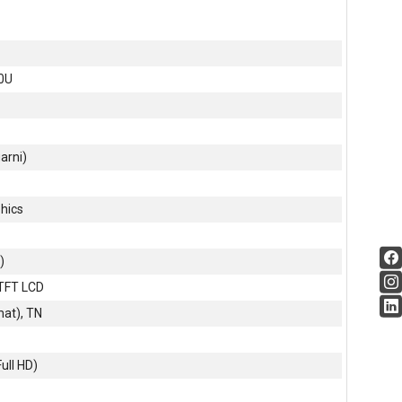
0U
arni)
hics
)
 TFT LCD
at), TN
ull HD)