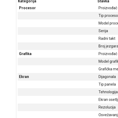
Kategorija
Stavka
Procesor
Proizvođač
Tip proceso
Model proc
Serija
Radni takt
Broj jezgar
Grafika
Proizvođač 
Model grafi
Grafička m
Ekran
Dijagonala
Tip panela
Tehnologija
Ekran osetlj
Rezolucija
Osvežavanj