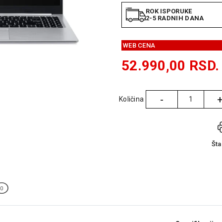
ROK ISPORUKE
2-5 RADNIH DANA
WEB CENA
52.990,00
RSD.
-
Količina
Količina
Št
0