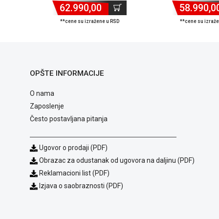
512GB/83GW008UYA
62.990,00
58.990,0
**cene su izražene u RSD
**cene su izraž
OPŠTE INFORMACIJE
O nama
Zaposlenje
Često postavljana pitanja
Ugovor o prodaji (PDF)
Obrazac za odustanak od ugovora na daljinu (PDF)
Reklamacioni list (PDF)
Izjava o saobraznosti (PDF)