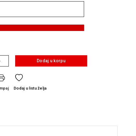
+
Dodaj u korpu
ampaj
Dodaj
u listu želja