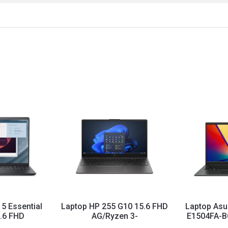
15 Essential
Laptop HP 255 G10 15.6 FHD
Laptop Asu
.6 FHD
AG/Ryzen 3-
E1504FA-B
00U/8GB...
7335U/16GB/512GB/SR/Dark
IPS/R3