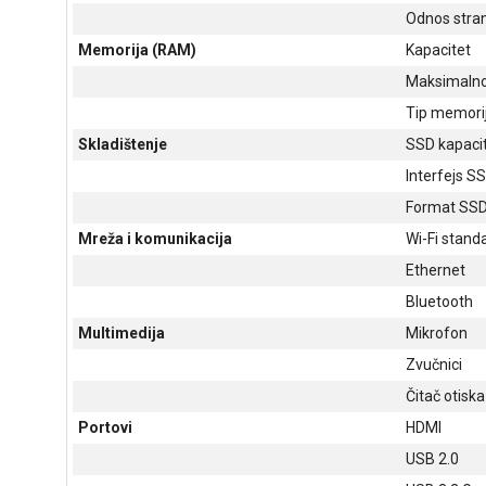
Odnos stra
Memorija (RAM)
Kapacitet
Maksimalno
Tip memori
Skladištenje
SSD kapaci
Interfejs S
Format SSD
Mreža i komunikacija
Wi-Fi stand
Ethernet
Bluetooth
Multimedija
Mikrofon
Zvučnici
Čitač otiska
Portovi
HDMI
USB 2.0