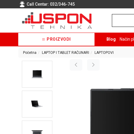
Call Centar:
032/346-745
PROIZVODI
Blog
Način p
Početna
LAPTOP I TABLET RAČUNARI
LAPTOPOVI