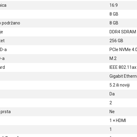
nica
16:9
8 GB
 podržano
8 GB
je
DDR4 SDRAM
tet
256 GB
SD-a
PCIe NVMe 4.
-a
M.2
ard
IEEE 802.11ax 
Gigabit Ethern
5.2 ili noviji
Da
2
 prsta
Ne
1 × HDMI
1