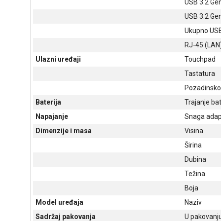
USB 3.2 Ge
USB 3.2 Ge
Ukupno USB
RJ-45 (LAN
Ulazni uređaji
Touchpad
Tastatura
Pozadinsko 
Baterija
Trajanje bat
Napajanje
Snaga adap
Dimenzije i masa
Visina
Širina
Dubina
Težina
Boja
Model uređaja
Naziv
Sadržaj pakovanja
U pakovanj