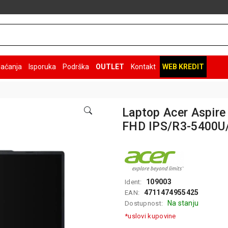
laćanja
Isporuka
Podrška
OUTLET
Kontakt
WEB KREDIT
Laptop Acer Aspire
FHD IPS/R3-5400U
109003
Ident:
4711474955425
EAN:
Na stanju
Dostupnost:
*uslovi kupovine