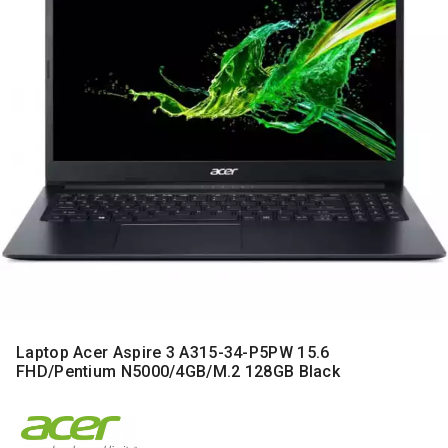
MONITORI
I
DODATNA
OPREMA
MOBILNI I
FIKSNI
TELEFONI
MALI
KUĆNI
APARATI
NEGA
LICA I
TELA
RAČUNARSKE
Laptop Acer Aspire 3 A315-34-P5PW 15.6
KOMPONENTE
FHD/Pentium N5000/4GB/M.2 128GB Black
RAČUNARSKE
PERIFERIJE