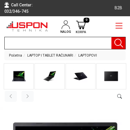
Call Centar:
B2B
032/346-745
0
NALOG
KORPA
RAČUNARI
BELA
TEHNIKA
Početna
LAPTOP I TABLET RAČUNARI
LAPTOPOVI
KLIME I
DODATNA
OPREMA
TV,
AUDIO,
VIDEO
LAPTOP I
TABLET
RAČUNARI