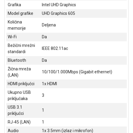
Grafika
Intel UHD Graphics
ALAT I
BAŠTA
Model grafike
UHD Graphics 605
Količina
OUTLET
Deljena
memorije
KRIPTO
Wi-Fi
Da
Bežični mrežni
IGRAČKE
IEEE 802.11ac
standardi
Bluetooth
Da
Žična mreža
10/100/1.000Mbps (Gigabit ethernet)
(LAN)
HDMI priključci
1x HDMI
Ukupno USB
3
priključaka
USB 3.1
1
priključci
RJ-45 (LAN)
1
Audio
1x 3.5mm (izlaz i mikrofon)