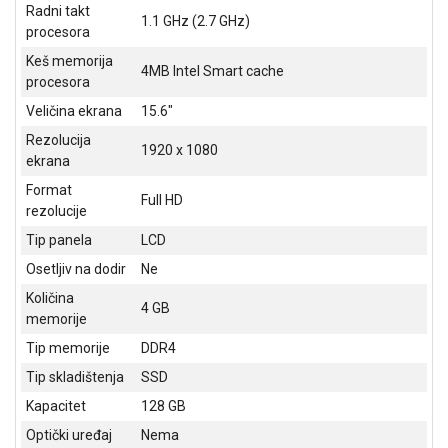
NADZOR I
Radni takt
1.1 GHz (2.7 GHz)
SIGURNOSNA
procesora
OPREMA
Keš memorija
4MB Intel Smart cache
procesora
SOFTWARE
Veličina ekrana
15.6"
KABLOVI I
Rezolucija
ADAPTERI
1920 x 1080
ekrana
KANCELARIJSKI
Format
Full HD
MATERIJAL
rezolucije
Tip panela
LCD
SVE
ZA
Osetljiv na dodir
Ne
KUĆU
Količina
4 GB
memorije
ŠKOLSKI
Tip memorije
DDR4
PRIBOR
Tip skladištenja
SSD
BICIKLE
Kapacitet
128 GB
I
FITNES
Optički uređaj
Nema