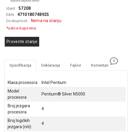
GAMING
57208
Ident:
4710180748925
EAN:
EELEKTRO
Nema na stanju
Dostupnost:
ZAŠTITA
*uslovi kupovine
SOLARNI
SISTEMI
Proverite stanje
MREŽNA
OPREMA
0
Specifikacija
Deklaracija
Fajlovi
Komentari
ŠTAMPAČI,
SKENERI I
FOTOKOPIRI
Klasa procesora
Intel Pentium
Model
FOTOAPARATI
Pentium® Silver N5000
procesora
I KAMERE
Broj jezgara
4
GPS
procesora
NAVIGACIJE
Broj logičkih
4
jezgara (niti)
VIDEO