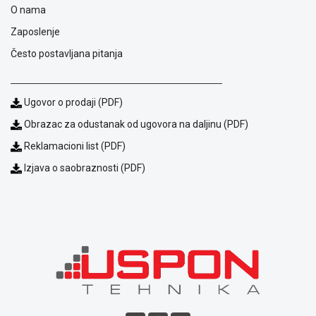
O nama
prijava
kvara
Zaposlenje
Politika
Često postavljana pitanja
privatnosti
Politika
o
kolačićima
Ugovor o prodaji (PDF)
Provera
Obrazac za odustanak od ugovora na daljinu (PDF)
garancije
OUTLET
Reklamacioni list (PDF)
Kontakt
Izjava o saobraznosti (PDF)
WEB
KREDIT