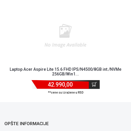
Blog
Način
Laptop Acer Aspire Lite 15.6 FHD IPS/N4500/8GB int./NVMe
256GB/Win1...
plaćanja
Isporuka
42.990,00
Podrška
Opšti
**cene su izražene u RSD
uslovi
poslovanja
Saobraznost
i
OPŠTE INFORMACIJE
reklamacije
Usluge