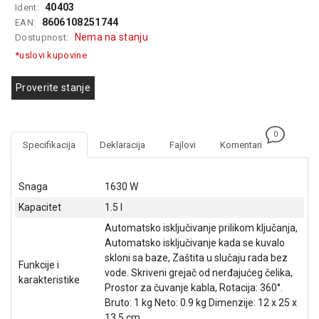
40403
Ident:
GAMING
8606108251744
EAN:
Nema na stanju
Dostupnost:
EELEKTRO
ZAŠTITA
*uslovi kupovine
SOLARNI
Proverite stanje
SISTEMI
MREŽNA
0
OPREMA
Specifikacija
Deklaracija
Fajlovi
Komentari
ŠTAMPAČI,
SKENERI I
Snaga
1630 W
FOTOKOPIRI
Kapacitet
1.5 l
FOTOAPARATI
Automatsko isključivanje prilikom ključanja,
I KAMERE
Automatsko isključivanje kada se kuvalo
skloni sa baze, Zaštita u slučaju rada bez
Funkcije i
GPS
vode. Skriveni grejač od nerđajućeg čelika,
karakteristike
NAVIGACIJE
Prostor za čuvanje kabla, Rotacija: 360°.
Bruto: 1 kg Neto: 0.9 kg Dimenzije: 12 x 25 x
VIDEO
13.5 cm