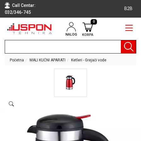
Call Centar:
B2B
032/346-745
0
NALOG
KORPA
RAČUNARI
BELA
TEHNIKA
Početna
MALI KUĆNI APARATI
Ketleri - Grejači vode
KLIME I
DODATNA
OPREMA
TV,
AUDIO,
VIDEO
LAPTOP I
TABLET
RAČUNARI