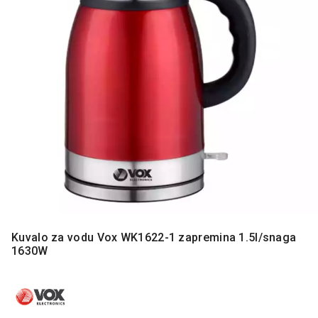
MONITORI
I
DODATNA
OPREMA
MOBILNI I
FIKSNI
TELEFONI
MALI
KUĆNI
APARATI
NEGA
LICA I
TELA
Kuvalo za vodu Vox WK1622-1 zapremina 1.5l/snaga
RAČUNARSKE
1630W
KOMPONENTE
RAČUNARSKE
PERIFERIJE