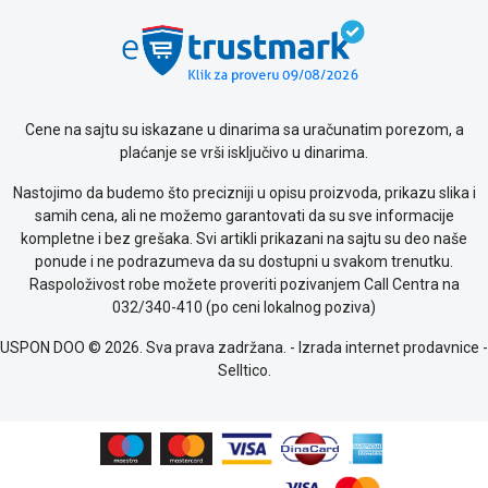
Politika
o
kolačićima
Provera
garancije
OUTLET
Cene na sajtu su iskazane u dinarima sa uračunatim porezom, a
Kontakt
plaćanje se vrši isključivo u dinarima.
WEB
KREDIT
Nastojimo da budemo što precizniji u opisu proizvoda, prikazu slika i
samih cena, ali ne možemo garantovati da su sve informacije
kompletne i bez grešaka. Svi artikli prikazani na sajtu su deo naše
ponude i ne podrazumeva da su dostupni u svakom trenutku.
Raspoloživost robe možete proveriti pozivanjem Call Centra na
032/340-410 (po ceni lokalnog poziva)
USPON DOO © 2026. Sva prava zadržana. -
Izrada internet prodavnice
-
Selltico.