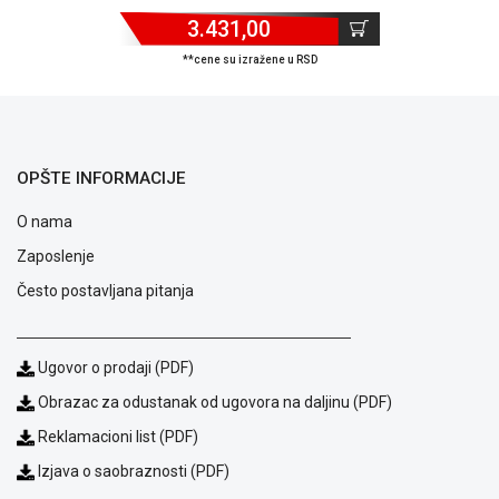
ALAT I
3.431,00
BAŠTA
**cene su izražene u RSD
OUTLET
KRIPTO
OPŠTE INFORMACIJE
IGRAČKE
O nama
Zaposlenje
Često postavljana pitanja
Ugovor o prodaji (PDF)
Obrazac za odustanak od ugovora na daljinu (PDF)
Reklamacioni list (PDF)
Izjava o saobraznosti (PDF)