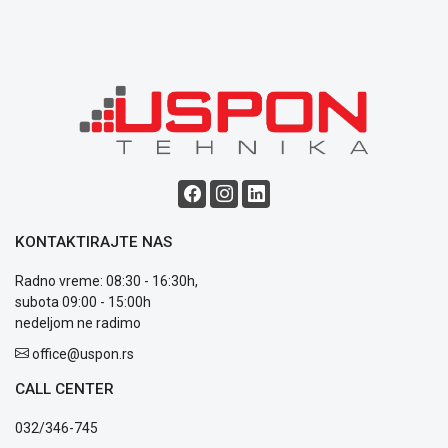
Blog
Način
plaćanja
Isporuka
Podrška
Opšti
KONTAKTIRAJTE NAS
uslovi
poslovanja
Radno vreme: 08:30 - 16:30h,
Saobraznost
subota 09:00 - 15:00h
i
nedeljom ne radimo
reklamacije
Usluge
office@uspon.rs
prijava
CALL CENTER
kvara
Politika
032/346-745
privatnosti