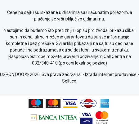
kolačićima
Provera
Cene na sajtu su iskazane u dinarima sa uračunatim porezom, a
garancije
plaćanje se vrši isključivo u dinarima.
OUTLET
Kontakt
Nastojimo da budemo što precizniji u opisu proizvoda, prikazu slika i
WEB
samih cena, ali ne možemo garantovati da su sve informacije
KREDIT
kompletne i bez grešaka. Svi artikli prikazani na sajtu su deo naše
ponude i ne podrazumeva da su dostupni u svakom trenutku.
Raspoloživost robe možete proveriti pozivanjem Call Centra na
032/340-410 (po ceni lokalnog poziva)
USPON DOO © 2026. Sva prava zadržana. -
Izrada internet prodavnice
-
Selltico.