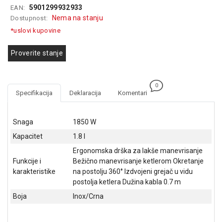
5901299932933
EAN:
GAMING
Nema na stanju
Dostupnost:
EELEKTRO
*uslovi kupovine
ZAŠTITA
Proverite stanje
SOLARNI
SISTEMI
0
MREŽNA
Specifikacija
Deklaracija
Komentari
OPREMA
ŠTAMPAČI,
Snaga
1850 W
SKENERI I
Kapacitet
1.8 l
FOTOKOPIRI
Ergonomska drška za lakše manevrisanje
FOTOAPARATI
Funkcije i
Bežično manevrisanje ketlerom Okretanje
I KAMERE
karakteristike
na postolju 360° Izdvojeni grejač u vidu
postolja ketlera Dužina kabla 0.7 m
GPS
Boja
Inox/Crna
NAVIGACIJE
VIDEO