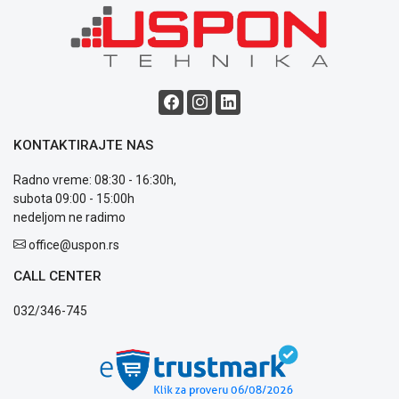
Blog
Način
plaćanja
Isporuka
Podrška
KONTAKTIRAJTE NAS
Opšti
Radno vreme: 08:30 - 16:30h,
uslovi
subota 09:00 - 15:00h
poslovanja
nedeljom ne radimo
Saobraznost
i
office@uspon.rs
reklamacije
Usluge
CALL CENTER
prijava
032/346-745
kvara
Politika
privatnosti
Politika
o