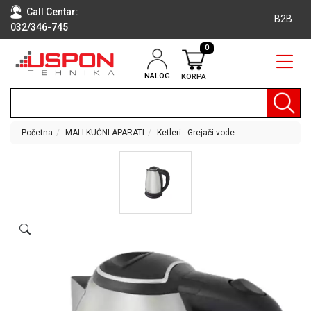
Call Centar:
B2B
032/346-745
0
NALOG
KORPA
RAČUNARI
BELA
TEHNIKA
Početna
MALI KUĆNI APARATI
Ketleri - Grejači vode
KLIME I
DODATNA
OPREMA
TV,
AUDIO,
VIDEO
LAPTOP I
TABLET
RAČUNARI