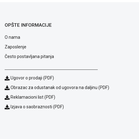
ALAT I
BAŠTA
OPŠTE INFORMACIJE
OUTLET
O nama
KRIPTO
Zaposlenje
IGRAČKE
Često postavljana pitanja
Ugovor o prodaji (PDF)
Obrazac za odustanak od ugovora na daljinu (PDF)
Reklamacioni list (PDF)
Izjava o saobraznosti (PDF)