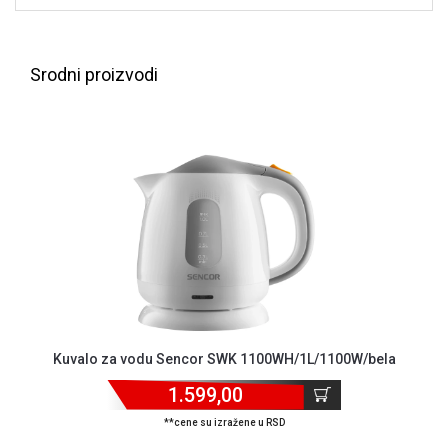
NADZOR I
SIGURNOSNA
OPREMA
Srodni proizvodi
SOFTWARE
KABLOVI I
ADAPTERI
KANCELARIJSKI
MATERIJAL
SVE
ZA
KUĆU
ŠKOLSKI
PRIBOR
Kuvalo za vodu Sencor SWK 1100WH/1L/1100W/bela
BICIKLE
1.599,00
I
**cene su izražene u RSD
FITNES