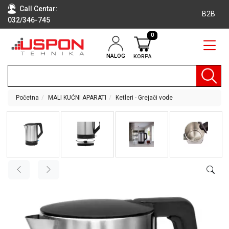
Call Centar:
B2B
032/346-745
0
NALOG
KORPA
RAČUNARI
BELA
TEHNIKA
Početna
MALI KUĆNI APARATI
Ketleri - Grejači vode
KLIME I
DODATNA
OPREMA
TV,
AUDIO,
VIDEO
LAPTOP I
TABLET
RAČUNARI