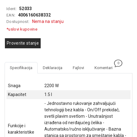
GAMING
52033
Ident:
4006160638332
EAN:
EELEKTRO
Nema na stanju
Dostupnost:
ZAŠTITA
*uslovi kupovine
SOLARNI
SISTEMI
Proverite stanje
MREŽNA
OPREMA
0
Specifikacija
Deklaracija
Fajlovi
Komentari
ŠTAMPAČI,
SKENERI I
FOTOKOPIRI
Snaga
2200 W
Kapacitet
1.5 l
FOTOAPARATI
I KAMERE
- Jednostavno rukovanje zahvaljujući
tehnologiji bez kabla - On/Off prekidač,
GPS
svetli plavim svetlom - Unutrašnjost
NAVIGACIJE
izrađena od nerđajućeg čelika -
Funkcije i
Automatsko/ručno isključivanje - Bazna
karakteristike
VIDEO
stanica sa prostorom za smeštanje kabla -