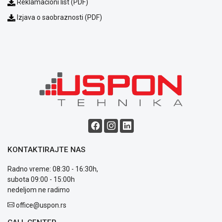
Reklamacioni list (PDF)
Izjava o saobraznosti (PDF)
Blog
Način
plaćanja
Isporuka
Podrška
Opšti
uslovi
poslovanja
KONTAKTIRAJTE NAS
Saobraznost
i
Radno vreme: 08:30 - 16:30h,
reklamacije
subota 09:00 - 15:00h
Usluge
nedeljom ne radimo
prijava
office@uspon.rs
kvara
Politika