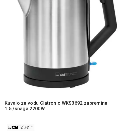
MONITORI
I
DODATNA
OPREMA
MOBILNI I
FIKSNI
TELEFONI
MALI
KUĆNI
APARATI
NEGA
LICA I
TELA
RAČUNARSKE
Kuvalo za vodu Clatronic WKS3692 zapremina
KOMPONENTE
1.5l/snaga 2200W
RAČUNARSKE
PERIFERIJE