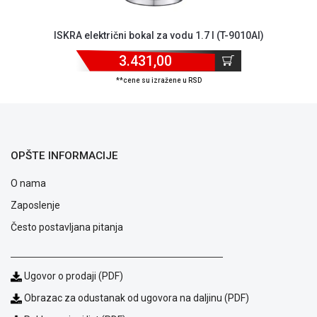
ALAT I
BAŠTA
ISKRA električni bokal za vodu 1.7 l (T-9010AI)
OUTLET
3.431,00
**cene su izražene u RSD
KRIPTO
IGRAČKE
OPŠTE INFORMACIJE
O nama
Zaposlenje
Često postavljana pitanja
Ugovor o prodaji (PDF)
Obrazac za odustanak od ugovora na daljinu (PDF)