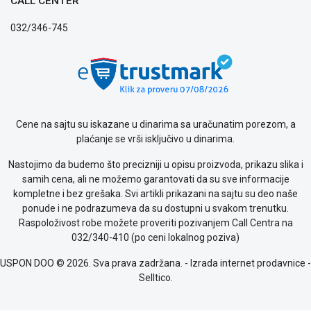
CALL CENTER
privatnosti
Politika
032/346-745
o
kolačićima
Provera
garancije
OUTLET
Kontakt
Cene na sajtu su iskazane u dinarima sa uračunatim porezom, a
WEB
plaćanje se vrši isključivo u dinarima.
KREDIT
Nastojimo da budemo što precizniji u opisu proizvoda, prikazu slika i
samih cena, ali ne možemo garantovati da su sve informacije
kompletne i bez grešaka. Svi artikli prikazani na sajtu su deo naše
ponude i ne podrazumeva da su dostupni u svakom trenutku.
Raspoloživost robe možete proveriti pozivanjem Call Centra na
032/340-410 (po ceni lokalnog poziva)
USPON DOO © 2026. Sva prava zadržana. -
Izrada internet prodavnice
-
Selltico.