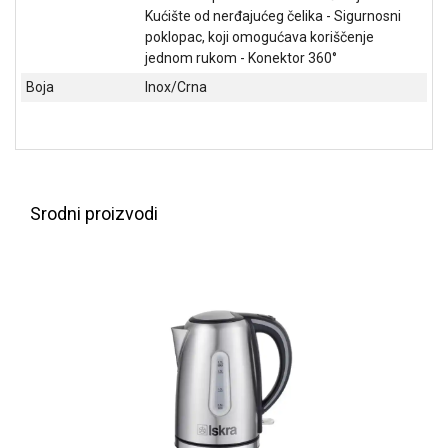
NADZOR I
Kućište od nerđajućeg čelika - Sigurnosni
SIGURNOSNA
poklopac, koji omogućava koriščenje
OPREMA
jednom rukom - Konektor 360°
Boja
Inox/Crna
SOFTWARE
KABLOVI I
ADAPTERI
KANCELARIJSKI
MATERIJAL
Srodni proizvodi
SVE
ZA
KUĆU
ŠKOLSKI
PRIBOR
BICIKLE
I
FITNES