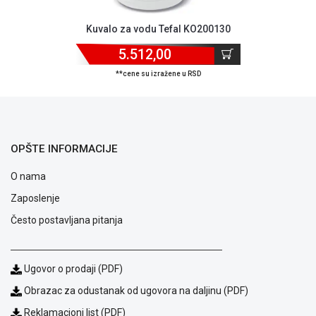
Kuvalo za vodu Tefal KO200130
5.512,00
**cene su izražene u RSD
OPŠTE INFORMACIJE
O nama
Zaposlenje
Često postavljana pitanja
Blog
Način
plaćanja
Ugovor o prodaji (PDF)
Isporuka
Obrazac za odustanak od ugovora na daljinu (PDF)
Podrška
Opšti
Reklamacioni list (PDF)