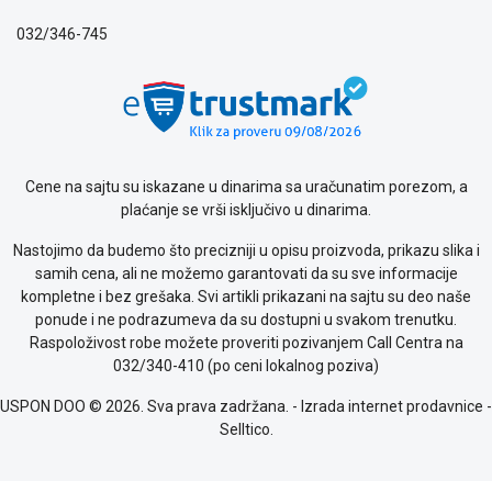
032/346-745
Cene na sajtu su iskazane u dinarima sa uračunatim porezom, a
plaćanje se vrši isključivo u dinarima.
Nastojimo da budemo što precizniji u opisu proizvoda, prikazu slika i
samih cena, ali ne možemo garantovati da su sve informacije
kompletne i bez grešaka. Svi artikli prikazani na sajtu su deo naše
ponude i ne podrazumeva da su dostupni u svakom trenutku.
Raspoloživost robe možete proveriti pozivanjem Call Centra na
032/340-410 (po ceni lokalnog poziva)
USPON DOO © 2026. Sva prava zadržana. -
Izrada internet prodavnice
-
Selltico.