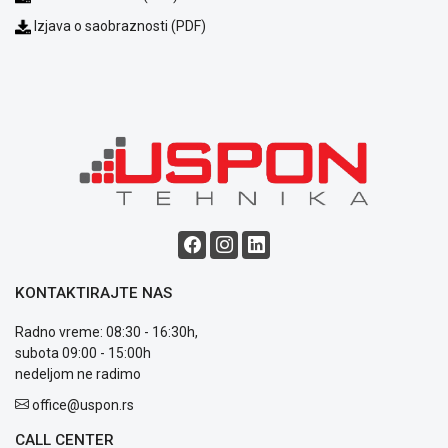
uslovi
Izjava o saobraznosti (PDF)
poslovanja
Saobraznost
i
reklamacije
Usluge
prijava
kvara
Politika
privatnosti
Politika
o
kolačićima
Provera
KONTAKTIRAJTE NAS
garancije
OUTLET
Radno vreme: 08:30 - 16:30h,
Kontakt
subota 09:00 - 15:00h
WEB
nedeljom ne radimo
KREDIT
office@uspon.rs
CALL CENTER