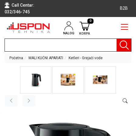
Call Centar:
B2B
032/346-745
0
NALOG
KORPA
RAČUNARI
BELA
TEHNIKA
Početna
MALI KUĆNI APARATI
Ketleri - Grejači vode
KLIME I
DODATNA
OPREMA
TV,
AUDIO,
VIDEO
LAPTOP I
TABLET
RAČUNARI