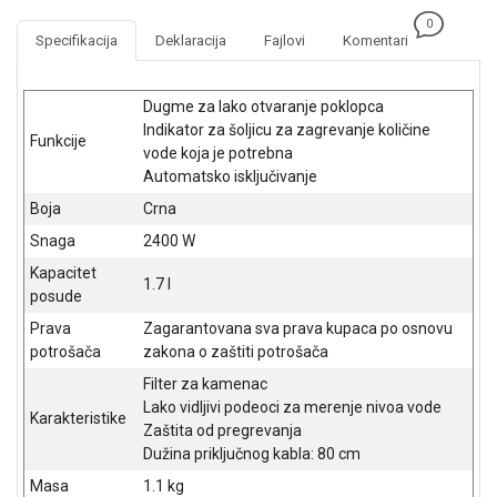
NADZOR I
0
SIGURNOSNA
Specifikacija
Deklaracija
Fajlovi
Komentari
OPREMA
SOFTWARE
Dugme za lako otvaranje poklopca
Indikator za šoljicu za zagrevanje količine
Funkcije
KABLOVI I
vode koja je potrebna
ADAPTERI
Automatsko isključivanje
Boja
Crna
KANCELARIJSKI
MATERIJAL
Snaga
2400 W
Kapacitet
SVE
1.7 l
posude
ZA
KUĆU
Prava
Zagarantovana sva prava kupaca po osnovu
potrošača
zakona o zaštiti potrošača
ŠKOLSKI
Filter za kamenac
PRIBOR
Lako vidljivi podeoci za merenje nivoa vode
Karakteristike
Zaštita od pregrevanja
BICIKLE
I
Dužina priključnog kabla: 80 cm
FITNES
Masa
1.1 kg