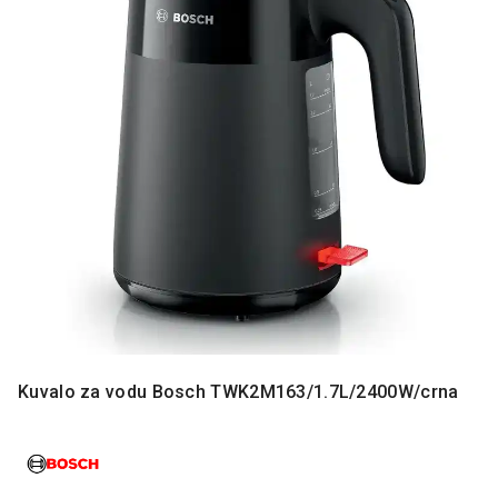
MONITORI
I
DODATNA
OPREMA
MOBILNI I
FIKSNI
TELEFONI
MALI
KUĆNI
APARATI
NEGA
LICA I
TELA
RAČUNARSKE
Kuvalo za vodu Bosch TWK2M163/1.7L/2400W/crna
KOMPONENTE
RAČUNARSKE
PERIFERIJE