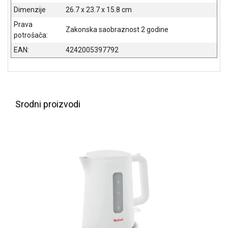
Dimenzije
26.7 x 23.7 x 15.8 cm
ALAT I
BAŠTA
Prava
Zakonska saobraznost 2 godine
potrošača:
OUTLET
EAN:
4242005397792
KRIPTO
IGRAČKE
Srodni proizvodi