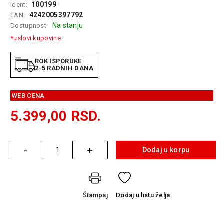
100199
Ident:
GAMING
4242005397792
EAN:
Na stanju
Dostupnost:
EELEKTRO
ZAŠTITA
*uslovi kupovine
SOLARNI
ROK ISPORUKE
SISTEMI
2-5 RADNIH DANA
MREŽNA
WEB CENA
OPREMA
5.399,00
RSD.
ŠTAMPAČI,
SKENERI I
FOTOKOPIRI
-
+
Dodaj u korpu
Količina
FOTOAPARATI
I KAMERE
GPS
Štampaj
Dodaj
u listu želja
NAVIGACIJE
VIDEO