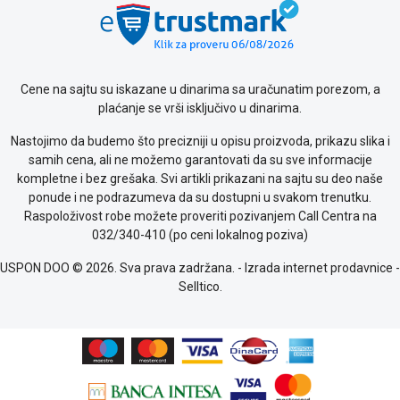
o
kolačićima
Provera
garancije
Cene na sajtu su iskazane u dinarima sa uračunatim porezom, a
OUTLET
plaćanje se vrši isključivo u dinarima.
Kontakt
WEB
Nastojimo da budemo što precizniji u opisu proizvoda, prikazu slika i
KREDIT
samih cena, ali ne možemo garantovati da su sve informacije
kompletne i bez grešaka. Svi artikli prikazani na sajtu su deo naše
ponude i ne podrazumeva da su dostupni u svakom trenutku.
Raspoloživost robe možete proveriti pozivanjem Call Centra na
032/340-410 (po ceni lokalnog poziva)
USPON DOO © 2026. Sva prava zadržana. -
Izrada internet prodavnice
-
Selltico.