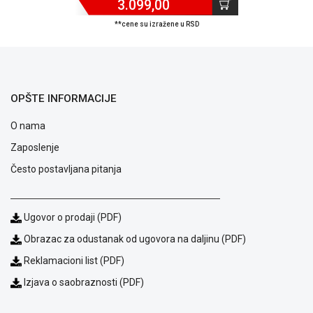
3.099,00
ALAT I
**cene su izražene u RSD
BAŠTA
OUTLET
KRIPTO
OPŠTE INFORMACIJE
IGRAČKE
O nama
Zaposlenje
Često postavljana pitanja
Ugovor o prodaji (PDF)
Obrazac za odustanak od ugovora na daljinu (PDF)
Reklamacioni list (PDF)
Izjava o saobraznosti (PDF)