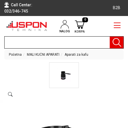
Call Centar:
B2B
032/346-745
0
NALOG
KORPA
RAČUNARI
BELA
TEHNIKA
Početna
MALI KUĆNI APARATI
Aparati za kafu
KLIME I
DODATNA
OPREMA
TV,
AUDIO,
VIDEO
LAPTOP I
TABLET
RAČUNARI