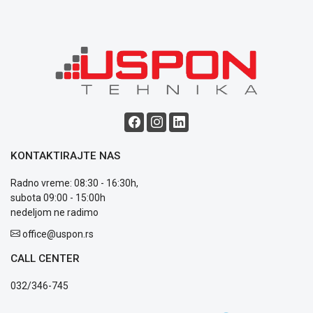
Blog
Način
plaćanja
Isporuka
Podrška
Opšti
KONTAKTIRAJTE NAS
uslovi
poslovanja
Radno vreme: 08:30 - 16:30h,
Saobraznost
subota 09:00 - 15:00h
i
nedeljom ne radimo
reklamacije
office@uspon.rs
Usluge
prijava
CALL CENTER
kvara
Politika
032/346-745
privatnosti
Politika