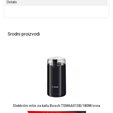
Ostalo
NADZOR I
SIGURNOSNA
OPREMA
SOFTWARE
KABLOVI I
Srodni proizvodi
ADAPTERI
KANCELARIJSKI
MATERIJAL
SVE
ZA
KUĆU
ŠKOLSKI
PRIBOR
BICIKLE
I
Električni mlin za kafu Bosch TSM6A013B/180W/crna
FITNES