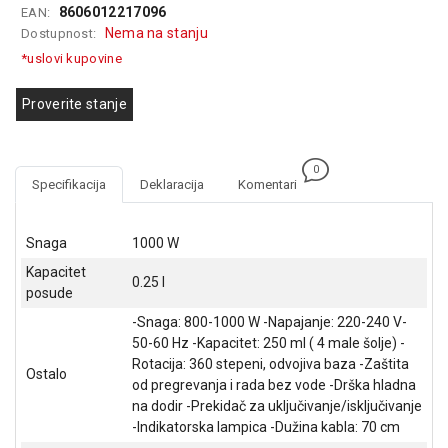
8606012217096
EAN:
GAMING
Nema na stanju
Dostupnost:
EELEKTRO
*uslovi kupovine
ZAŠTITA
Proverite stanje
SOLARNI
SISTEMI
0
MREŽNA
Specifikacija
Deklaracija
Komentari
OPREMA
ŠTAMPAČI,
Snaga
1000 W
SKENERI I
Kapacitet
FOTOKOPIRI
0.25 l
posude
FOTOAPARATI
-Snaga: 800-1000 W -Napajanje: 220-240 V-
I KAMERE
50-60 Hz -Kapacitet: 250 ml ( 4 male šolje) -
Rotacija: 360 stepeni, odvojiva baza -Zaštita
Ostalo
GPS
od pregrevanja i rada bez vode -Drška hladna
NAVIGACIJE
na dodir -Prekidač za uključivanje/isključivanje
-Indikatorska lampica -Dužina kabla: 70 cm
VIDEO