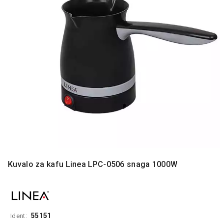
MONITORI
I
DODATNA
OPREMA
MOBILNI I
FIKSNI
TELEFONI
MALI
KUĆNI
APARATI
NEGA
LICA I
TELA
Kuvalo za kafu Linea LPC-0506 snaga 1000W
RAČUNARSKE
KOMPONENTE
RAČUNARSKE
PERIFERIJE
55151
Ident: