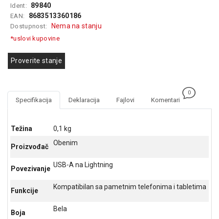
89840
Ident:
GAMING
8683513360186
EAN:
Nema na stanju
Dostupnost:
EELEKTRO
ZAŠTITA
*uslovi kupovine
SOLARNI
Proverite stanje
SISTEMI
MREŽNA
0
OPREMA
Specifikacija
Deklaracija
Fajlovi
Komentari
ŠTAMPAČI,
SKENERI I
Težina
0,1 kg
FOTOKOPIRI
Obenim
Proizvođač
FOTOAPARATI
I KAMERE
USB-A na Lightning
Povezivanje
GPS
Kompatibilan sa pametnim telefonima i tabletima
Funkcije
NAVIGACIJE
Bela
Boja
VIDEO