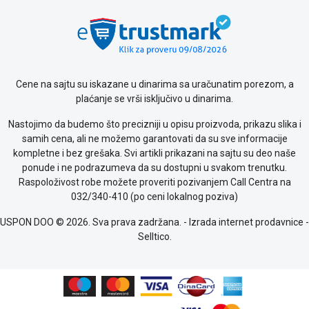
poslovanja
Saobraznost
i
reklamacije
Usluge
prijava
Cene na sajtu su iskazane u dinarima sa uračunatim porezom, a
kvara
plaćanje se vrši isključivo u dinarima.
Politika
privatnosti
Nastojimo da budemo što precizniji u opisu proizvoda, prikazu slika i
Politika
samih cena, ali ne možemo garantovati da su sve informacije
o
kompletne i bez grešaka. Svi artikli prikazani na sajtu su deo naše
kolačićima
ponude i ne podrazumeva da su dostupni u svakom trenutku.
Provera
Raspoloživost robe možete proveriti pozivanjem Call Centra na
garancije
032/340-410 (po ceni lokalnog poziva)
OUTLET
Kontakt
USPON DOO © 2026. Sva prava zadržana. -
Izrada internet prodavnice
-
WEB
Selltico.
KREDIT