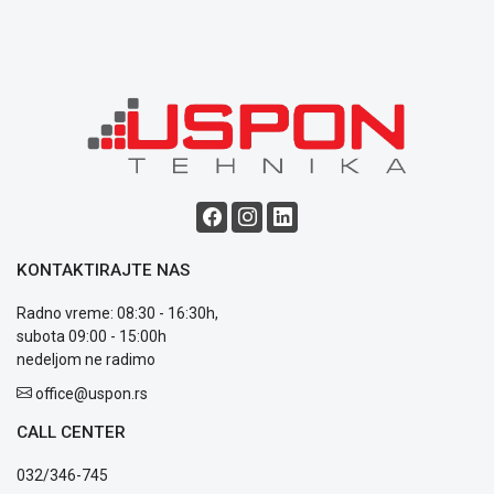
ALAT I
BAŠTA
OUTLET
KRIPTO
IGRAČKE
KONTAKTIRAJTE NAS
Radno vreme: 08:30 - 16:30h,
subota 09:00 - 15:00h
Blog
nedeljom ne radimo
Način
plaćanja
office@uspon.rs
Isporuka
CALL CENTER
Podrška
Opšti
032/346-745
uslovi