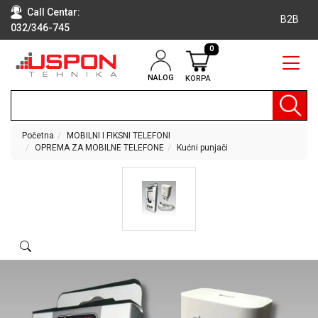
Call Centar:
B2B
032/346-745
0
NALOG
KORPA
RAČUNARI
BELA
TEHNIKA
Početna
MOBILNI I FIKSNI TELEFONI
OPREMA ZA MOBILNE TELEFONE
Kućni punjači
KLIME I
DODATNA
OPREMA
TV,
AUDIO,
VIDEO
LAPTOP I
TABLET
RAČUNARI