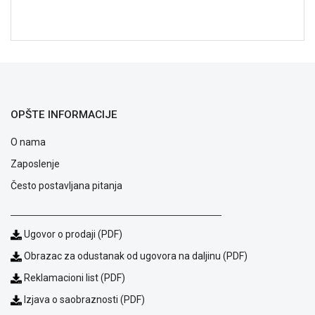
NADZOR I
SIGURNOSNA
OPREMA
SOFTWARE
KABLOVI I
ADAPTERI
OPŠTE INFORMACIJE
KANCELARIJSKI
O nama
MATERIJAL
Zaposlenje
SVE
Često postavljana pitanja
ZA
KUĆU
ŠKOLSKI
Ugovor o prodaji (PDF)
PRIBOR
Obrazac za odustanak od ugovora na daljinu (PDF)
BICIKLE
Reklamacioni list (PDF)
I
Izjava o saobraznosti (PDF)
FITNES