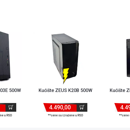
103E 500W
Kućište ZEUS K20B 500W
Kućište 
4.490,00
4.4
ene u RSD
**cene su izražene u RSD
**cene 