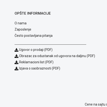
OPŠTE INFORMACIJE
O nama
Zaposlenje
Često postavljana pitanja
Ugovor o prodaji (PDF)
Obrazac za odustanak od ugovora na daljinu (PDF)
Reklamacioni list (PDF)
Izjava o saobraznosti (PDF)
Cene na sajtu 