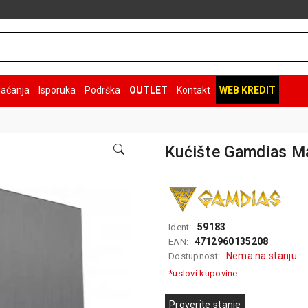
laćanja
Isporuka
Podrška
OUTLET
Kontakt
WEB KREDIT
Kućište Gamdias M
59183
Ident:
4712960135208
EAN:
Nema na stanju
Dostupnost:
*uslovi kupovine
Proverite stanje