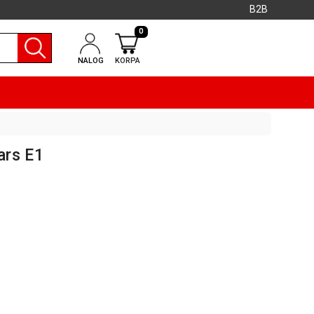
B2B
0
NALOG
KORPA
ars E1