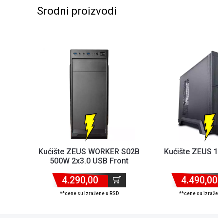
Srodni proizvodi
Kućište ZEUS WORKER S02B
Kućište ZEUS 
500W 2x3.0 USB Front
4.290,00
4.490,00
**cene su izražene u RSD
**cene su izraž