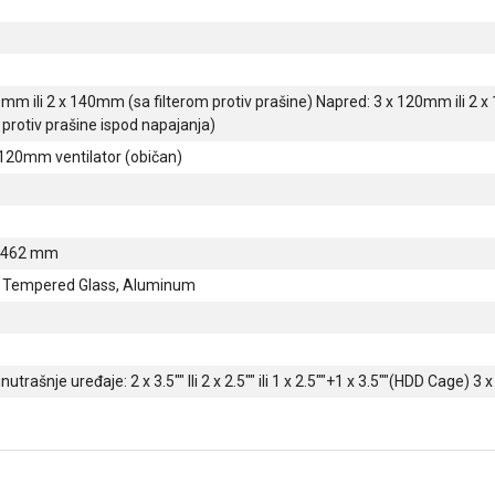
0mm ili 2 x 140mm (sa filterom protiv prašine) Napred: 3 x 120mm ili
 protiv prašine ispod napajanja)
 120mm ventilator (običan)
x 462 mm
 Tempered Glass, Aluminum
nutrašnje uređaje: 2 x 3.5"" Ili 2 x 2.5"" ili 1 x 2.5""+1 x 3.5""(HDD Cage) 