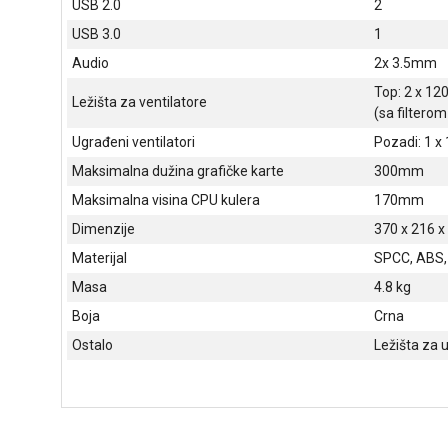
USB 2.0
2
USB 3.0
1
Audio
2x 3.5mm
Top: 2 x 12
Ležišta za ventilatore
(sa filterom
Ugrađeni ventilatori
Pozadi: 1 x
Maksimalna dužina grafičke karte
300mm
Maksimalna visina CPU kulera
170mm
Dimenzije
370 x 216 
Materijal
SPCC, ABS,
Masa
4.8 kg
Boja
Crna
Ostalo
Ležišta za u