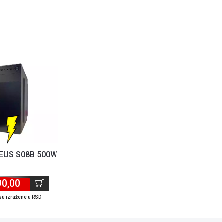
ZEUS S08B 500W
90,00
su izražene u RSD