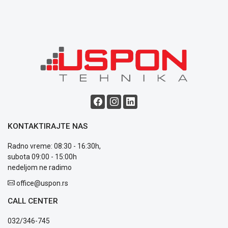
Blog
Način
plaćanja
Isporuka
Podrška
Opšti
KONTAKTIRAJTE NAS
uslovi
poslovanja
Radno vreme: 08:30 - 16:30h,
Saobraznost
subota 09:00 - 15:00h
i
nedeljom ne radimo
reklamacije
Usluge
office@uspon.rs
prijava
CALL CENTER
kvara
Politika
032/346-745
privatnosti