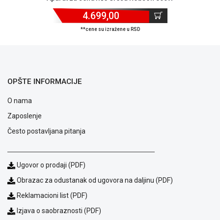
ALAT I
4.699,00
BAŠTA
**cene su izražene u RSD
OUTLET
KRIPTO
IGRAČKE
OPŠTE INFORMACIJE
O nama
Zaposlenje
Često postavljana pitanja
Ugovor o prodaji (PDF)
Obrazac za odustanak od ugovora na daljinu (PDF)
Reklamacioni list (PDF)
Izjava o saobraznosti (PDF)