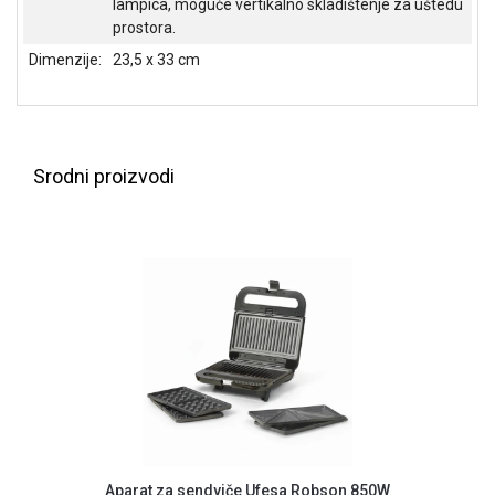
lampica, moguće vertikalno skladištenje za uštedu
NADZOR I
prostora.
SIGURNOSNA
OPREMA
Dimenzije:
23,5 x 33 cm
SOFTWARE
KABLOVI I
ADAPTERI
Srodni proizvodi
KANCELARIJSKI
MATERIJAL
SVE
ZA
KUĆU
ŠKOLSKI
PRIBOR
BICIKLE
I
FITNES
Aparat za sendviče Ufesa Robson 850W