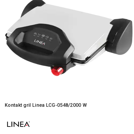
MONITORI
I
DODATNA
OPREMA
MOBILNI I
FIKSNI
TELEFONI
MALI
KUĆNI
APARATI
NEGA
LICA I
TELA
RAČUNARSKE
Kontakt gril Linea LCG-0548/2000 W
KOMPONENTE
RAČUNARSKE
PERIFERIJE