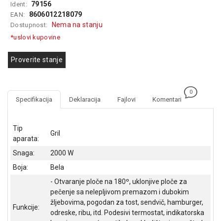
79156
Ident:
GAMING
8606012218079
EAN:
Nema na stanju
Dostupnost:
EELEKTRO
*uslovi kupovine
ZAŠTITA
SOLARNI
Proverite stanje
SISTEMI
MREŽNA
0
OPREMA
Specifikacija
Deklaracija
Fajlovi
Komentari
ŠTAMPAČI,
SKENERI I
Tip
Gril
FOTOKOPIRI
aparata:
Snaga:
2000 W
FOTOAPARATI
I KAMERE
Boja:
Bela
- Otvaranje ploče na 180º, uklonjive ploče za
GPS
pečenje sa nelepljivom premazom i dubokim
NAVIGACIJE
žljebovima, pogodan za tost, sendvič, hamburger,
Funkcije:
odreske, ribu, itd. Podesivi termostat, indikatorska
VIDEO