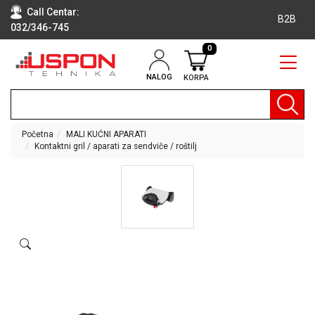
Call Centar:
B2B
032/346-745
0
NALOG
KORPA
RAČUNARI
BELA
TEHNIKA
Početna
MALI KUĆNI APARATI
Kontaktni gril / aparati za sendviče / roštilj
KLIME I
DODATNA
OPREMA
TV,
AUDIO,
VIDEO
LAPTOP I
TABLET
RAČUNARI