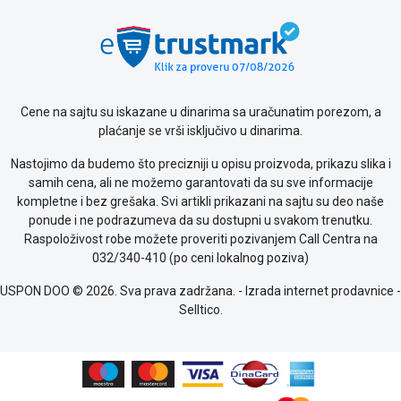
Politika
o
kolačićima
Provera
garancije
OUTLET
Cene na sajtu su iskazane u dinarima sa uračunatim porezom, a
Kontakt
plaćanje se vrši isključivo u dinarima.
WEB
KREDIT
Nastojimo da budemo što precizniji u opisu proizvoda, prikazu slika i
samih cena, ali ne možemo garantovati da su sve informacije
kompletne i bez grešaka. Svi artikli prikazani na sajtu su deo naše
ponude i ne podrazumeva da su dostupni u svakom trenutku.
Raspoloživost robe možete proveriti pozivanjem Call Centra na
032/340-410 (po ceni lokalnog poziva)
USPON DOO © 2026. Sva prava zadržana. -
Izrada internet prodavnice
-
Selltico.