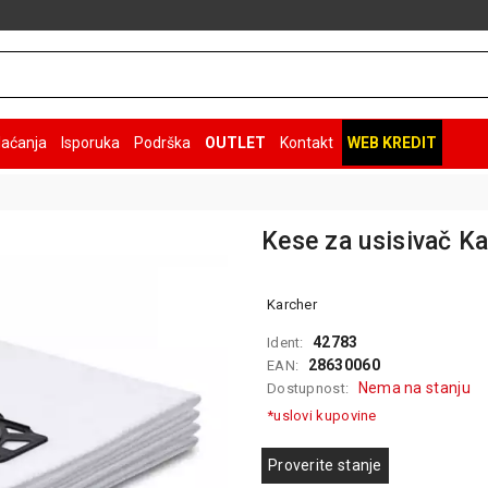
laćanja
Isporuka
Podrška
OUTLET
Kontakt
WEB KREDIT
Kese za usisivač Ka
Karcher
42783
Ident:
28630060
EAN:
Nema na stanju
Dostupnost:
*uslovi kupovine
Proverite stanje