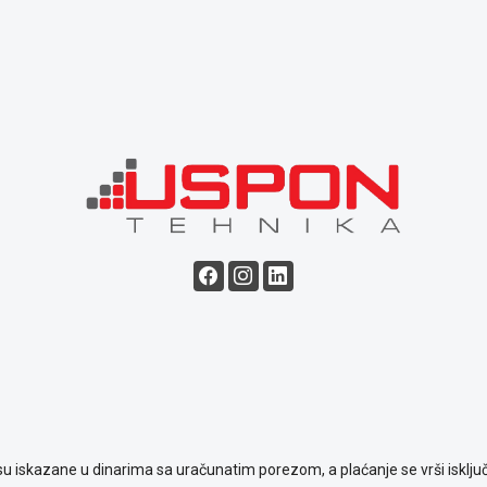
su iskazane u dinarima sa uračunatim porezom, a plaćanje se vrši isključ