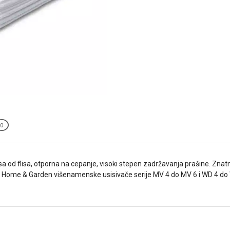
0
esa od flisa, otporna na cepanje, visoki stepen zadržavanja prašine. Zna
 Home & Garden višenamenske usisivače serije MV 4 do MV 6 i WD 4 do