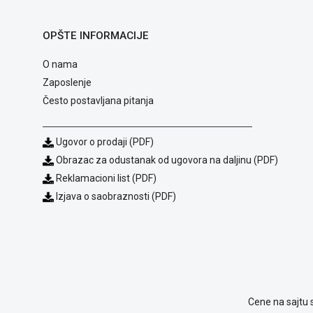
OPŠTE INFORMACIJE
O nama
Zaposlenje
Često postavljana pitanja
Ugovor o prodaji (PDF)
Obrazac za odustanak od ugovora na daljinu (PDF)
Reklamacioni list (PDF)
Izjava o saobraznosti (PDF)
Cene na sajtu 