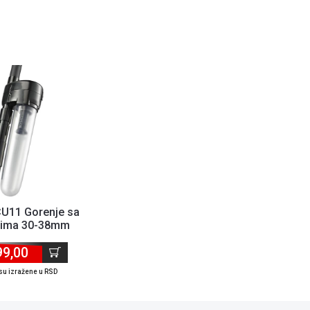
CU11 Gorenje sa
rima 30-38mm
99,00
su izražene u RSD