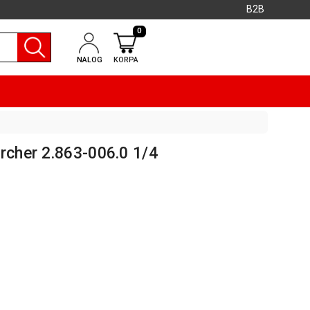
B2B
0
NALOG
KORPA
rcher 2.863-006.0 1/4