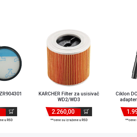
a ZR904301
KARCHER Filter za usisivač
Ciklon D
WD2/WD3
adapte
2.260,00
1.9
ene u RSD
**cene su izražene u RSD
**cene 