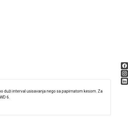
tno duži interval usisavanja nego sa papirnatom kesom. Za
 WD 6.