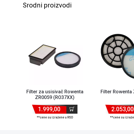
Srodni proizvodi
Filter za usisivač Rowenta
Filter Rowent
ZR0059 (RO37XX)
1.999,00
2.053,00
**cene su izražene u RSD
**cene su izraž