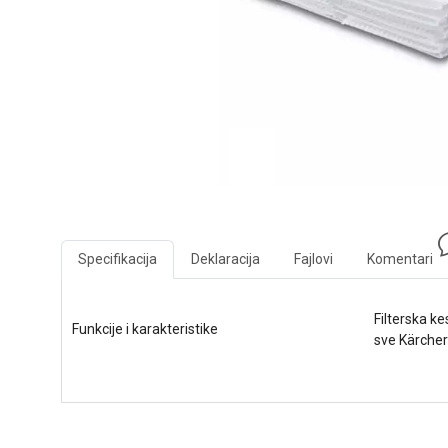
Specifikacija
Deklaracija
Fajlovi
Komentari
Filterska k
Funkcije i karakteristike
sve Kärcher