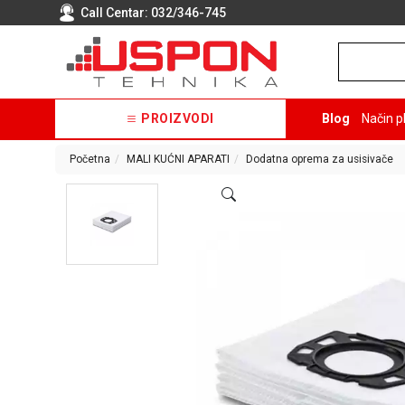
Call Centar:
032/346-745
PROIZVODI
Blog
Način p
Početna
MALI KUĆNI APARATI
Dodatna oprema za usisivače