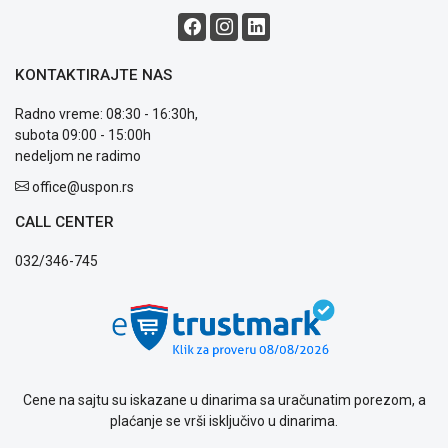
ALAT I
BAŠTA
KONTAKTIRAJTE NAS
OUTLET
Radno vreme: 08:30 - 16:30h,
KRIPTO
subota 09:00 - 15:00h
nedeljom ne radimo
IGRAČKE
office@uspon.rs
CALL CENTER
Blog
Način
032/346-745
plaćanja
Isporuka
Podrška
Opšti
uslovi
poslovanja
Saobraznost
Cene na sajtu su iskazane u dinarima sa uračunatim porezom, a
i
plaćanje se vrši isključivo u dinarima.
reklamacije