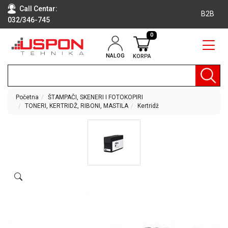
Call Centar:
B2B
032/346-745
0
NALOG
KORPA
RAČUNARI
BELA
TEHNIKA
Početna
ŠTAMPAČI, SKENERI I FOTOKOPIRI
TONERI, KERTRIDŽ, RIBONI, MASTILA
Kertridž
KLIME I
DODATNA
OPREMA
TV,
AUDIO,
VIDEO
LAPTOP I
TABLET
RAČUNARI