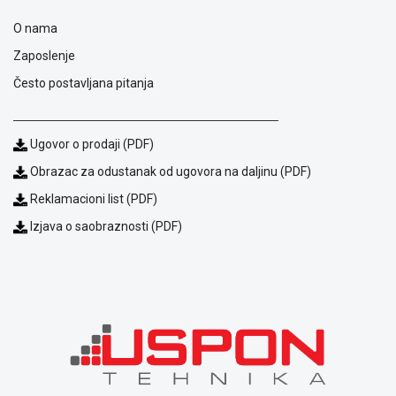
NADZOR I
SIGURNOSNA
O nama
OPREMA
Zaposlenje
SOFTWARE
Često postavljana pitanja
KABLOVI I
ADAPTERI
Ugovor o prodaji (PDF)
KANCELARIJSKI
Obrazac za odustanak od ugovora na daljinu (PDF)
MATERIJAL
Reklamacioni list (PDF)
SVE
Izjava o saobraznosti (PDF)
ZA
KUĆU
ŠKOLSKI
PRIBOR
BICIKLE
I
FITNES