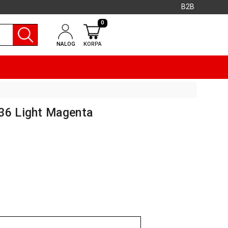
B2B
0
NALOG
KORPA
36 Light Magenta