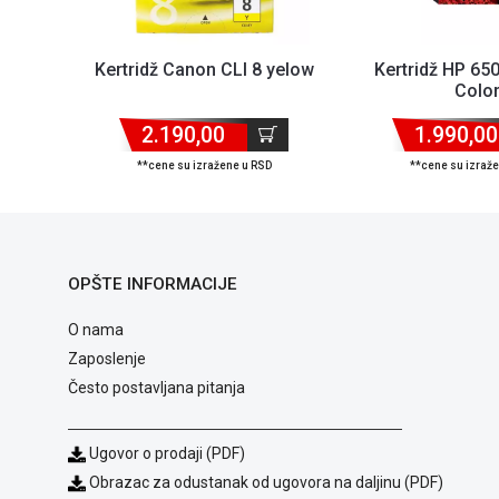
Kertridž Canon CLI 8 yelow
Kertridž HP 6
Colo
2.190,00
1.990,00
**cene su izražene u RSD
**cene su izraž
OPŠTE INFORMACIJE
O nama
Zaposlenje
Često postavljana pitanja
Ugovor o prodaji (PDF)
Obrazac za odustanak od ugovora na daljinu (PDF)