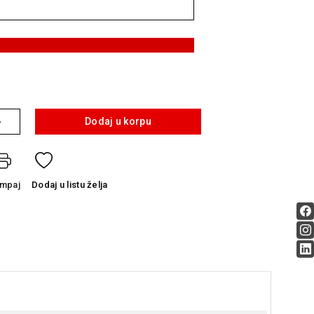
+
Dodaj u korpu
ampaj
Dodaj
u listu želja