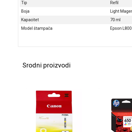
Tip
Refil
Boja
Light Mage
Kapacitet
70 ml
Model štampača
Epson L800
Srodni proizvodi