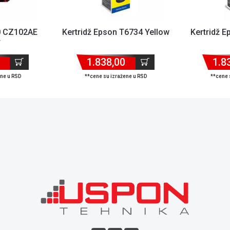
50 CZ102AE
Kertridž Epson T6734 Yellow
Kertridž E
r
1.838,00
1.8
ene u RSD
**cene su izražene u RSD
**cene 