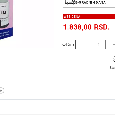
2-5 RADNIH DANA
WEB CENA
1.838,00
RSD.
-
Količina
Količina
Št
0