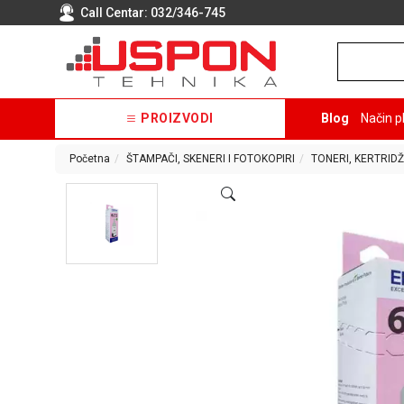
Call Centar:
032/346-745
PROIZVODI
Blog
Način p
Početna
ŠTAMPAČI, SKENERI I FOTOKOPIRI
TONERI, KERTRIDŽ