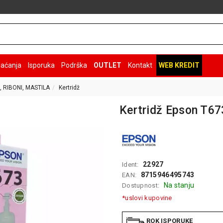
laćanja
Isporuka
Podrška
OUTLET
Kontakt
WEB KREDIT
, RIBONI, MASTILA
Kertridž
Kertridž Epson T67
22927
Ident:
8715946495743
EAN:
Na stanju
Dostupnost:
*uslovi kupovine
ROK ISPORUKE