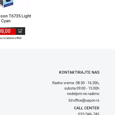
pson T6735 Light
Cyan
38,00
su izražene u RSD
KONTAKTIRAJTE NAS
Radno vreme: 08:30 - 16:30h,
subota 09:00 - 15:00h
nedeljom ne radimo
office@uspon.rs
CALL CENTER
032/346-745