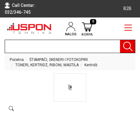
Call Centar:
B2B
032/346-745
0
NALOG
KORPA
RAČUNARI
BELA
TEHNIKA
Početna
ŠTAMPAČI, SKENERI I FOTOKOPIRI
TONERI, KERTRIDŽ, RIBONI, MASTILA
Kertridž
KLIME I
DODATNA
OPREMA
TV,
AUDIO,
VIDEO
LAPTOP I
TABLET
RAČUNARI