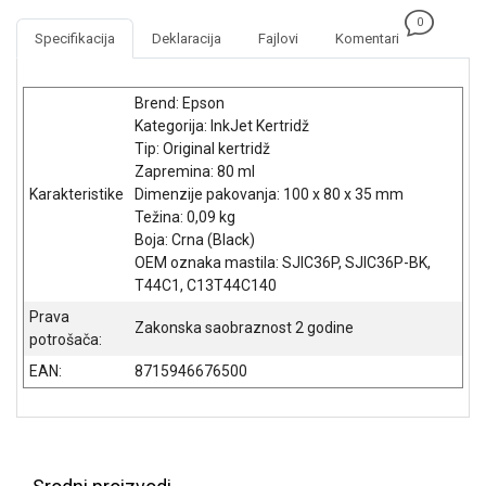
NADZOR I
0
SIGURNOSNA
Specifikacija
Deklaracija
Fajlovi
Komentari
OPREMA
SOFTWARE
Brend: Epson
Kategorija: InkJet Kertridž
KABLOVI I
Tip: Original kertridž
ADAPTERI
Zapremina: 80 ml
Karakteristike
Dimenzije pakovanja: 100 x 80 x 35 mm
KANCELARIJSKI
Težina: 0,09 kg
MATERIJAL
Boja: Crna (Black)
OEM oznaka mastila: SJIC36P, SJIC36P-BK,
SVE
T44C1, C13T44C140
ZA
KUĆU
Prava
Zakonska saobraznost 2 godine
potrošača:
ŠKOLSKI
EAN:
8715946676500
PRIBOR
BICIKLE
I
FITNES