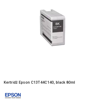
MONITORI
I
DODATNA
OPREMA
MOBILNI I
FIKSNI
TELEFONI
MALI
KUĆNI
APARATI
NEGA
LICA I
TELA
RAČUNARSKE
Kertridž Epson C13T44C140, black 80ml
KOMPONENTE
RAČUNARSKE
PERIFERIJE