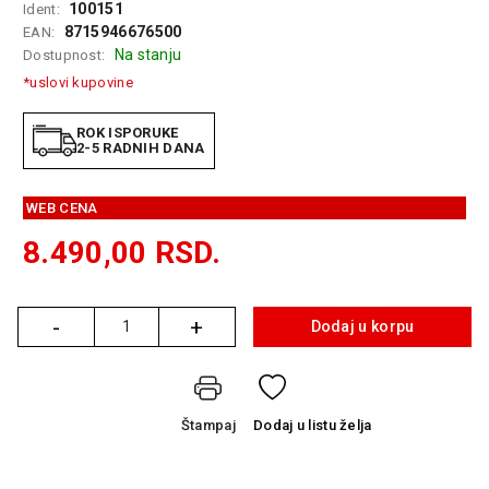
100151
Ident:
GAMING
8715946676500
EAN:
Na stanju
Dostupnost:
EELEKTRO
*uslovi kupovine
ZAŠTITA
SOLARNI
ROK ISPORUKE
2-5 RADNIH DANA
SISTEMI
MREŽNA
WEB CENA
OPREMA
8.490,00
RSD.
ŠTAMPAČI,
SKENERI I
FOTOKOPIRI
-
+
Dodaj u korpu
Količina
FOTOAPARATI
I KAMERE
GPS
Štampaj
Dodaj
u listu želja
NAVIGACIJE
VIDEO