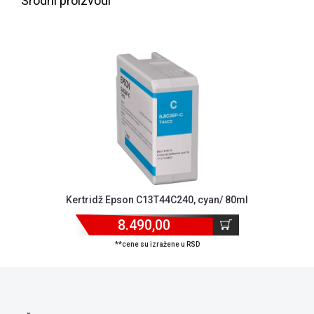
Srodni proizvodi
ALAT I
BAŠTA
OUTLET
KRIPTO
IGRAČKE
Kertridž Epson C13T44C240, cyan/ 80ml
8.490,00
**cene su izražene u RSD