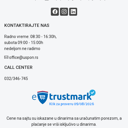
i
reklamacije
Usluge
prijava
KONTAKTIRAJTE NAS
kvara
Politika
Radno vreme: 08:30 - 16:30h,
privatnosti
subota 09:00 - 15:00h
Politika
nedeljom ne radimo
o
kolačićima
office@uspon.rs
Provera
CALL CENTER
garancije
OUTLET
032/346-745
Kontakt
WEB
KREDIT
Cene na sajtu su iskazane u dinarima sa uračunatim porezom, a
plaćanje se vrši isključivo u dinarima.