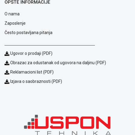
OPŠTE INFORMACIJE
O nama
Zaposlenje
Često postavljana pitanja
Ugovor o prodaji (PDF)
Obrazac za odustanak od ugovora na daljinu (PDF)
Reklamacioni list (PDF)
Blog
Izjava o saobraznosti (PDF)
Način
plaćanja
Isporuka
Podrška
Opšti
uslovi
poslovanja
Saobraznost