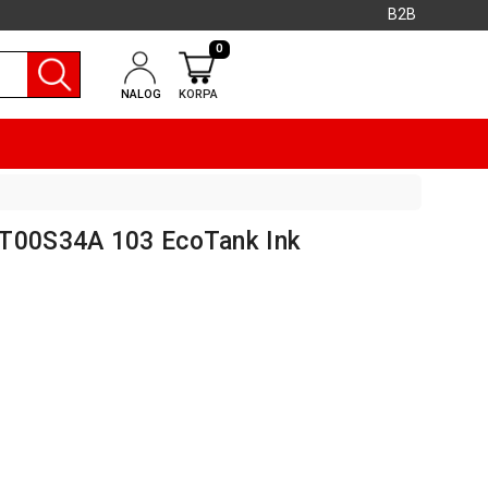
B2B
0
NALOG
KORPA
3T00S34A 103 EcoTank Ink