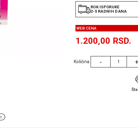
ROK ISPORUKE
2-5 RADNIH DANA
WEB CENA
1.200,00
RSD.
-
Količina
Količina
Št
0