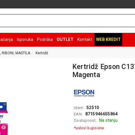
laćanja
Isporuka
Podrška
OUTLET
Kontakt
WEB KREDIT
, RIBONI, MASTILA
Kertridž
Kertridž Epson C1
Magenta
52510
Ident:
8715946655864
EAN:
Na stanju
Dostupnost:
*uslovi kupovine