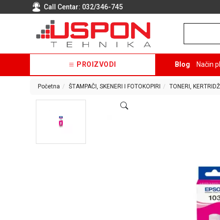
Call Centar:
032/346-745
PROIZVODI
Blog
Način p
Početna
ŠTAMPAČI, SKENERI I FOTOKOPIRI
TONERI, KERTRIDŽ