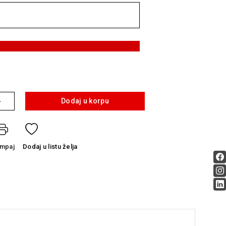
+
Dodaj u korpu
ampaj
Dodaj
u listu želja