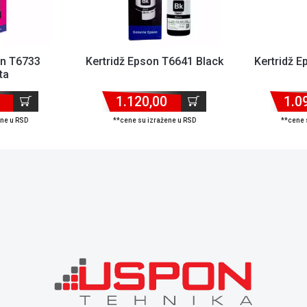
on T6733
Kertridž Epson T6641 Black
Kertridž 
ta
1.120,00
1.0
ene u RSD
**cene su izražene u RSD
**cene 