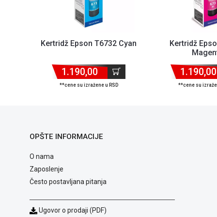
Kertridž Epson T6732 Cyan
Kertridž Eps
Magen
1.190,00
1.190,00
**cene su izražene u RSD
**cene su izraž
OPŠTE INFORMACIJE
O nama
Zaposlenje
Često postavljana pitanja
Ugovor o prodaji (PDF)