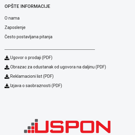
OPŠTE INFORMACIJE
ALAT I
BAŠTA
O nama
OUTLET
Zaposlenje
KRIPTO
Često postavljana pitanja
IGRAČKE
Ugovor o prodaji (PDF)
Obrazac za odustanak od ugovora na daljinu (PDF)
Reklamacioni list (PDF)
Izjava o saobraznosti (PDF)