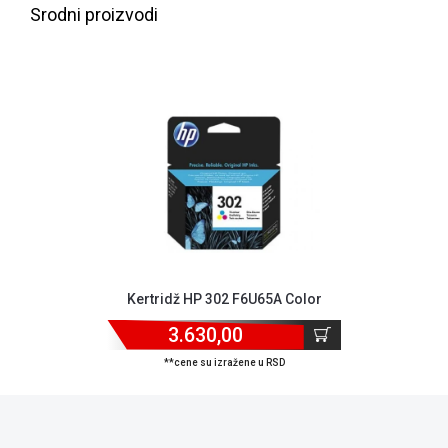
NADZOR I
Srodni proizvodi
SIGURNOSNA
OPREMA
SOFTWARE
KABLOVI I
ADAPTERI
KANCELARIJSKI
MATERIJAL
SVE
ZA
KUĆU
Kertridž HP 302 F6U65A Color
ŠKOLSKI
3.630,00
PRIBOR
**cene su izražene u RSD
BICIKLE
I
FITNES