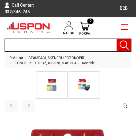
Call Centar:
B2B
032/346-745
0
NALOG
KORPA
RAČUNARI
BELA
TEHNIKA
Početna
ŠTAMPAČI, SKENERI I FOTOKOPIRI
TONERI, KERTRIDŽ, RIBONI, MASTILA
Kertridž
KLIME I
DODATNA
OPREMA
TV,
AUDIO,
VIDEO
LAPTOP I
TABLET
RAČUNARI