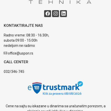
Blog
Način
plaćanja
KONTAKTIRAJTE NAS
Isporuka
Podrška
Radno vreme: 08:30 - 16:30h,
Opšti
subota 09:00 - 15:00h
uslovi
nedeljom ne radimo
poslovanja
Saobraznost
office@uspon.rs
i
CALL CENTER
reklamacije
Usluge
032/346-745
prijava
kvara
Politika
privatnosti
Politika
o
kolačićima
Cene na sajtu su iskazane u dinarima sa uračunatim porezom, a
Provera