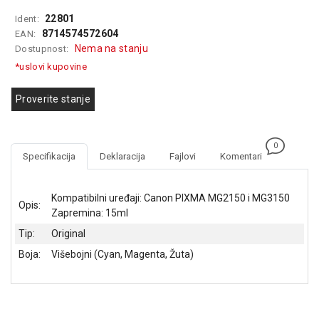
GAMING
22801
Ident:
8714574572604
EAN:
EELEKTRO
Nema na stanju
Dostupnost:
ZAŠTITA
*uslovi kupovine
SOLARNI
SISTEMI
Proverite stanje
MREŽNA
OPREMA
0
Specifikacija
Deklaracija
Fajlovi
Komentari
ŠTAMPAČI,
SKENERI I
FOTOKOPIRI
Kompatibilni uređaji: Canon PIXMA MG2150 i MG3150
Opis:
Zapremina: 15ml
FOTOAPARATI
Tip:
Original
I KAMERE
Boja:
Višebojni (Cyan, Magenta, Žuta)
GPS
NAVIGACIJE
VIDEO