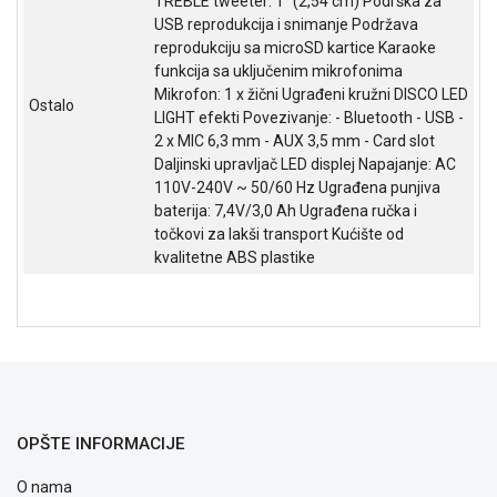
TREBLE tweeter: 1" (2,54 cm) Podrška za
NADZOR I
USB reprodukcija i snimanje Podržava
SIGURNOSNA
reprodukciju sa microSD kartice Karaoke
OPREMA
funkcija sa uključenim mikrofonima
Mikrofon: 1 x žični Ugrađeni kružni DISCO LED
SOFTWARE
Ostalo
LIGHT efekti Povezivanje: - Bluetooth - USB -
2 x MIC 6,3 mm - AUX 3,5 mm - Card slot
KABLOVI I
Daljinski upravljač LED displej Napajanje: AC
ADAPTERI
110V-240V ~ 50/60 Hz Ugrađena punjiva
KANCELARIJSKI
baterija: 7,4V/3,0 Ah Ugrađena ručka i
MATERIJAL
točkovi za lakši transport Kućište od
kvalitetne ABS plastike
SVE
ZA
KUĆU
ŠKOLSKI
PRIBOR
BICIKLE
OPŠTE INFORMACIJE
I
FITNES
O nama