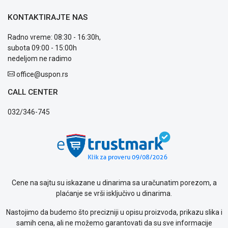
plaćanja
KONTAKTIRAJTE NAS
Isporuka
Podrška
Radno vreme: 08:30 - 16:30h,
Opšti
subota 09:00 - 15:00h
uslovi
nedeljom ne radimo
poslovanja
office@uspon.rs
Saobraznost
i
CALL CENTER
reklamacije
Usluge
032/346-745
prijava
kvara
Politika
privatnosti
Politika
o
kolačićima
Cene na sajtu su iskazane u dinarima sa uračunatim porezom, a
Provera
plaćanje se vrši isključivo u dinarima.
garancije
Nastojimo da budemo što precizniji u opisu proizvoda, prikazu slika i
OUTLET
samih cena, ali ne možemo garantovati da su sve informacije
Kontakt