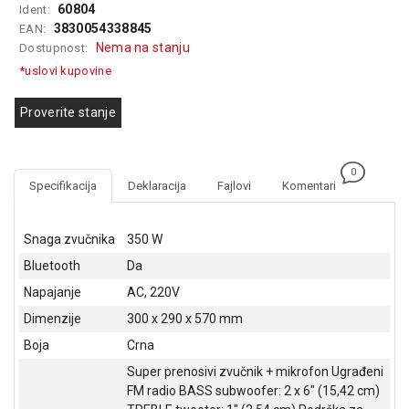
60804
Ident:
GAMING
3830054338845
EAN:
Nema na stanju
Dostupnost:
EELEKTRO
ZAŠTITA
*uslovi kupovine
SOLARNI
Proverite stanje
SISTEMI
MREŽNA
0
OPREMA
Specifikacija
Deklaracija
Fajlovi
Komentari
ŠTAMPAČI,
SKENERI I
Snaga zvučnika
350 W
FOTOKOPIRI
Bluetooth
Da
FOTOAPARATI
Napajanje
AC, 220V
I KAMERE
Dimenzije
300 x 290 x 570 mm
GPS
Boja
Crna
NAVIGACIJE
Super prenosivi zvučnik + mikrofon Ugrađeni
FM radio BASS subwoofer: 2 x 6" (15,42 cm)
VIDEO