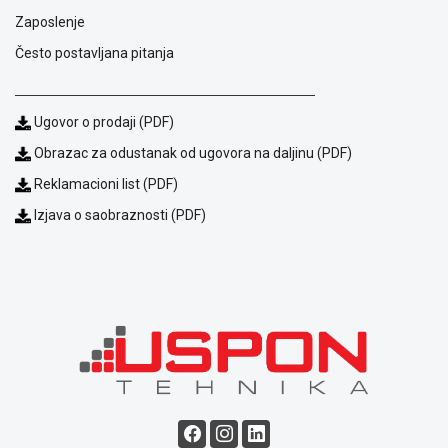
ALAT I
Zaposlenje
BAŠTA
Često postavljana pitanja
OUTLET
KRIPTO
Ugovor o prodaji (PDF)
Obrazac za odustanak od ugovora na daljinu (PDF)
IGRAČKE
Reklamacioni list (PDF)
Izjava o saobraznosti (PDF)
Blog
Način