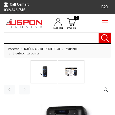
Call Centar:
B2B
032/346-745
0
NALOG
KORPA
RAČUNARI
BELA
TEHNIKA
Početna
RAČUNARSKE PERIFERIJE
Zvučnici
Bluetooth zvučnici
KLIME I
DODATNA
OPREMA
TV,
AUDIO,
VIDEO
LAPTOP I
TABLET
RAČUNARI