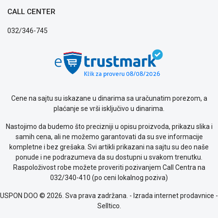
Opšti
CALL CENTER
uslovi
poslovanja
032/346-745
Saobraznost
i
reklamacije
Usluge
prijava
kvara
Politika
Cene na sajtu su iskazane u dinarima sa uračunatim porezom, a
privatnosti
plaćanje se vrši isključivo u dinarima.
Politika
o
Nastojimo da budemo što precizniji u opisu proizvoda, prikazu slika i
kolačićima
samih cena, ali ne možemo garantovati da su sve informacije
Provera
kompletne i bez grešaka. Svi artikli prikazani na sajtu su deo naše
garancije
ponude i ne podrazumeva da su dostupni u svakom trenutku.
OUTLET
Raspoloživost robe možete proveriti pozivanjem Call Centra na
Kontakt
032/340-410 (po ceni lokalnog poziva)
WEB
USPON DOO © 2026. Sva prava zadržana. -
Izrada internet prodavnice
-
KREDIT
Selltico.