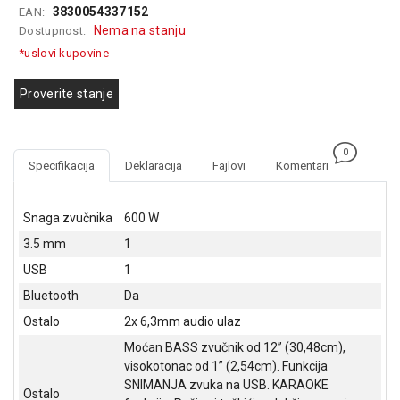
3830054337152
EAN:
GAMING
Nema na stanju
Dostupnost:
EELEKTRO
*uslovi kupovine
ZAŠTITA
Proverite stanje
SOLARNI
SISTEMI
0
MREŽNA
Specifikacija
Deklaracija
Fajlovi
Komentari
OPREMA
ŠTAMPAČI,
Snaga zvučnika
600 W
SKENERI I
3.5 mm
1
FOTOKOPIRI
USB
1
FOTOAPARATI
Bluetooth
Da
I KAMERE
Ostalo
2x 6,3mm audio ulaz
GPS
Moćan BASS zvučnik od 12’’ (30,48cm),
NAVIGACIJE
visokotonac od 1’’ (2,54cm). Funkcija
SNIMANJA zvuka na USB. KARAOKE
VIDEO
Ostalo