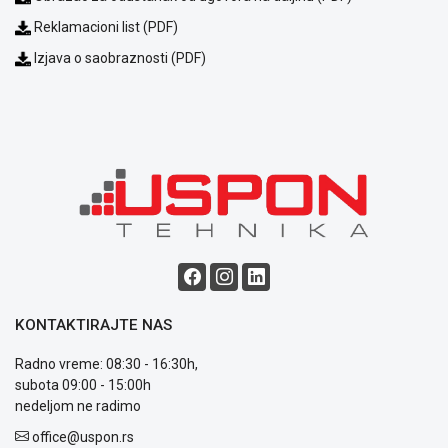
ALAT I
Reklamacioni list (PDF)
BAŠTA
Izjava o saobraznosti (PDF)
OUTLET
KRIPTO
IGRAČKE
KONTAKTIRAJTE NAS
Blog
Radno vreme: 08:30 - 16:30h,
Način
subota 09:00 - 15:00h
plaćanja
nedeljom ne radimo
Isporuka
Podrška
office@uspon.rs