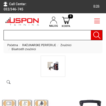
Call Centar:
B2B
032/346-745
0
NALOG
KORPA
RAČUNARI
BELA
TEHNIKA
Početna
RAČUNARSKE PERIFERIJE
Zvučnici
Bluetooth zvučnici
KLIME I
DODATNA
OPREMA
TV,
AUDIO,
VIDEO
LAPTOP I
TABLET
RAČUNARI