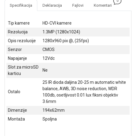
0
NADZOR I
Specifikacija
Deklaracija
Fajlovi
Komentari
SIGURNOSNA
OPREMA
Tip kamere
HD-CVI kamere
SOFTWARE
Rezolucija
1.3MP (1280x1024)
KABLOVI I
Opis rezolucije
1280x960 pix @, (25fps)
ADAPTERI
Senzor
CMOS
KANCELARIJSKI
Napajanje
12Vdc
MATERIJAL
Slot za microSD
Ne
karticu
SVE
ZA
25 IR dioda daljina 20-25 m automatic white
KUĆU
balance, AWB, 3D noise reduction, WDR
Ostalo
100db, osetljivost 0.01 lux fiksni objektiv
ŠKOLSKI
3.6mm
PRIBOR
Dimenzije
194x62mm
BICIKLE
Montaža
Spoljna
I
FITNES