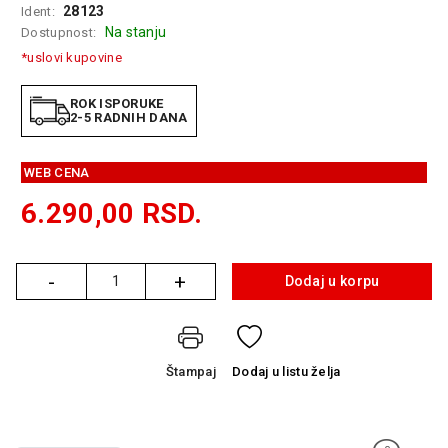
28123
Ident:
GAMING
Na stanju
Dostupnost:
EELEKTRO
*uslovi kupovine
ZAŠTITA
ROK ISPORUKE
SOLARNI
2-5 RADNIH DANA
SISTEMI
WEB CENA
MREŽNA
OPREMA
6.290,00
RSD.
ŠTAMPAČI,
SKENERI I
FOTOKOPIRI
-
+
Dodaj u korpu
Količina
FOTOAPARATI
I KAMERE
Štampaj
Dodaj
u listu želja
GPS
NAVIGACIJE
VIDEO