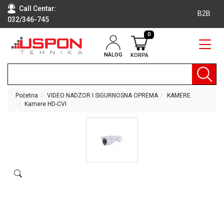
Call Centar:
B2B
032/346-745
0
NALOG
KORPA
RAČUNARI
BELA
TEHNIKA
Početna
VIDEO NADZOR I SIGURNOSNA OPREMA
KAMERE
Kamere HD-CVI
KLIME I
DODATNA
OPREMA
TV,
AUDIO,
VIDEO
LAPTOP I
TABLET
RAČUNARI