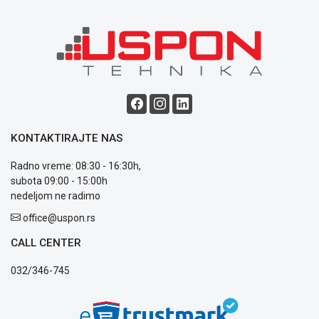
Blog
Način
plaćanja
Isporuka
Podrška
Opšti
uslovi
KONTAKTIRAJTE NAS
poslovanja
Saobraznost
Radno vreme: 08:30 - 16:30h,
i
subota 09:00 - 15:00h
reklamacije
nedeljom ne radimo
Usluge
office@uspon.rs
prijava
kvara
CALL CENTER
Politika
privatnosti
032/346-745
Politika
o
kolačićima