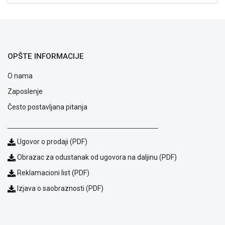
ALAT I
BAŠTA
OUTLET
OPŠTE INFORMACIJE
KRIPTO
O nama
IGRAČKE
Zaposlenje
Često postavljana pitanja
Ugovor o prodaji (PDF)
Obrazac za odustanak od ugovora na daljinu (PDF)
Reklamacioni list (PDF)
Izjava o saobraznosti (PDF)