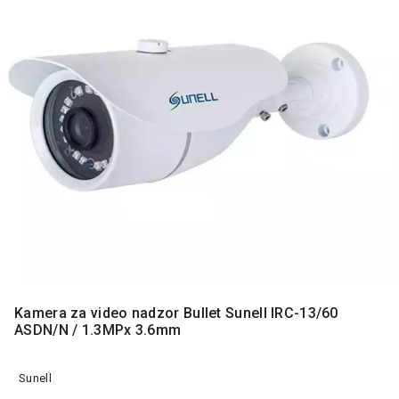
MONITORI
I
DODATNA
OPREMA
MOBILNI I
FIKSNI
TELEFONI
MALI
KUĆNI
APARATI
NEGA
LICA I
TELA
RAČUNARSKE
Kamera za video nadzor Bullet Sunell IRC-13/60
KOMPONENTE
ASDN/N / 1.3MPx 3.6mm
RAČUNARSKE
PERIFERIJE
Sunell