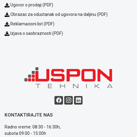
Ugovor o prodaji (PDF)
ALAT I
BAŠTA
Obrazac za odustanak od ugovora na daljinu (PDF)
Reklamacioni list (PDF)
OUTLET
Izjava o saobraznosti (PDF)
KRIPTO
IGRAČKE
Blog
KONTAKTIRAJTE NAS
Način
Radno vreme: 08:30 - 16:30h,
plaćanja
subota 09:00 - 15:00h
Isporuka