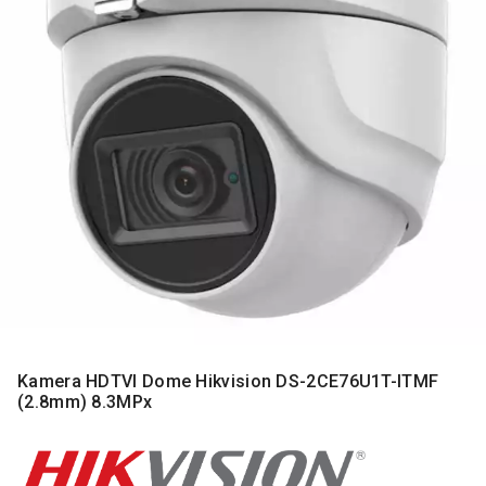
MONITORI
I
DODATNA
OPREMA
MOBILNI I
FIKSNI
TELEFONI
MALI
KUĆNI
APARATI
NEGA
LICA I
TELA
RAČUNARSKE
Kamera HDTVI Dome Hikvision DS-2CE76U1T-ITMF
KOMPONENTE
(2.8mm) 8.3MPx
RAČUNARSKE
PERIFERIJE