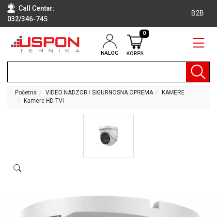
Call Centar:
B2B
032/346-745
0
NALOG
KORPA
RAČUNARI
BELA
TEHNIKA
Početna
VIDEO NADZOR I SIGURNOSNA OPREMA
KAMERE
Kamere HD-TVI
KLIME I
DODATNA
OPREMA
TV,
AUDIO,
VIDEO
LAPTOP I
TABLET
RAČUNARI