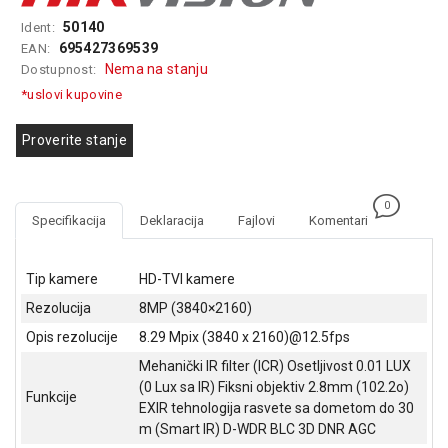
GAMING
50140
Ident:
695427369539
EAN:
EELEKTRO
Nema na stanju
Dostupnost:
ZAŠTITA
*uslovi kupovine
SOLARNI
SISTEMI
Proverite stanje
MREŽNA
OPREMA
0
Specifikacija
Deklaracija
Fajlovi
Komentari
ŠTAMPAČI,
SKENERI I
FOTOKOPIRI
Tip kamere
HD-TVI kamere
Rezolucija
8MP (3840×2160)
FOTOAPARATI
I KAMERE
Opis rezolucije
8.29 Mpix (3840 x 2160)@12.5fps
Mehanički IR filter (ICR) Osetljivost 0.01 LUX
GPS
(0 Lux sa IR) Fiksni objektiv 2.8mm (102.2o)
NAVIGACIJE
Funkcije
EXIR tehnologija rasvete sa dometom do 30
m (Smart IR) D-WDR BLC 3D DNR AGC
VIDEO