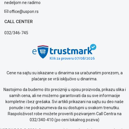
nedeljom ne radimo
Podrška
Opšti
office@uspon.rs
uslovi
poslovanja
CALL CENTER
Saobraznost
032/346-745
i
reklamacije
Usluge
prijava
kvara
Politika
privatnosti
Cene na sajtu su iskazane u dinarima sa uračunatim porezom, a
Politika
plaćanje se vrši isključivo u dinarima.
o
kolačićima
Nastojimo da budemo što precizniji u opisu proizvoda, prikazu slika i
Provera
samih cena, ali ne možemo garantovati da su sve informacije
garancije
kompletne i bez grešaka. Svi artikli prikazani na sajtu su deo naše
OUTLET
ponude i ne podrazumeva da su dostupni u svakom trenutku.
Kontakt
Raspoloživost robe možete proveriti pozivanjem Call Centra na
WEB
032/340-410 (po ceni lokalnog poziva)
KREDIT