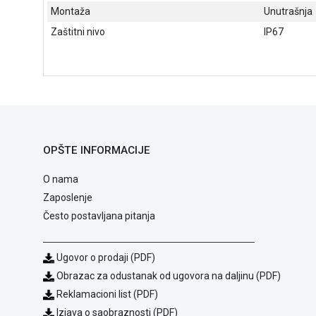
Montaža
Unutrašnja
Zaštitni nivo
IP67
OPŠTE INFORMACIJE
O nama
Zaposlenje
Često postavljana pitanja
Ugovor o prodaji (PDF)
Obrazac za odustanak od ugovora na daljinu (PDF)
Reklamacioni list (PDF)
Izjava o saobraznosti (PDF)