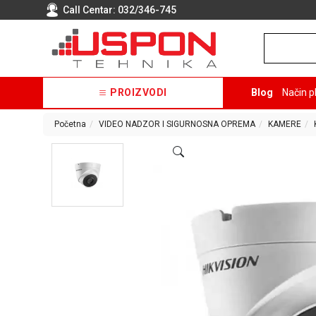
Call Centar:
032/346-745
PROIZVODI
Blog
Način p
Početna
VIDEO NADZOR I SIGURNOSNA OPREMA
KAMERE