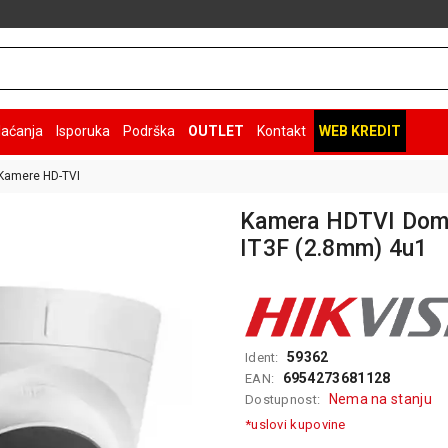
laćanja
Isporuka
Podrška
OUTLET
Kontakt
WEB KREDIT
Kamere HD-TVI
Kamera HDTVI Dome
IT3F (2.8mm) 4u1
59362
Ident:
6954273681128
EAN:
Nema na stanju
Dostupnost:
*uslovi kupovine