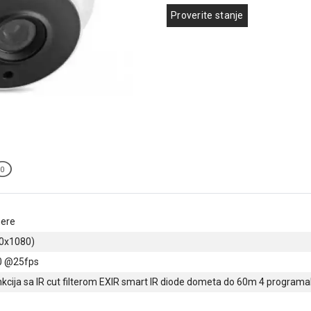
Proverite stanje
0
ere
0x1080)
0 @25fps
kcija sa IR cut filterom EXIR smart IR diode dometa do 60m 4 programa