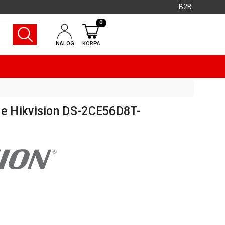
B2B
0
NALOG
KORPA
 Hikvision DS-2CE56D8T-