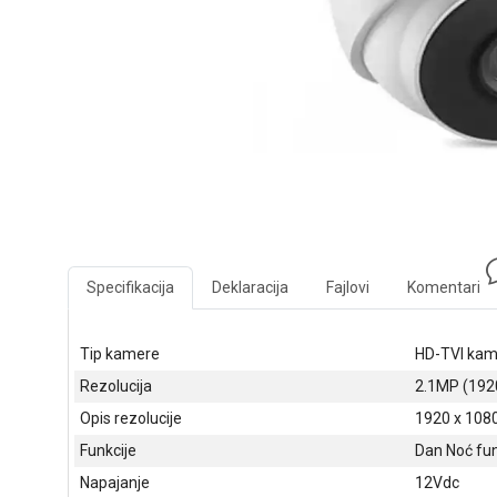
Specifikacija
Deklaracija
Fajlovi
Komentari
Tip kamere
HD-TVI kam
Rezolucija
2.1MP (192
Opis rezolucije
1920 x 108
Funkcije
Dan Noć fun
Napajanje
12Vdc