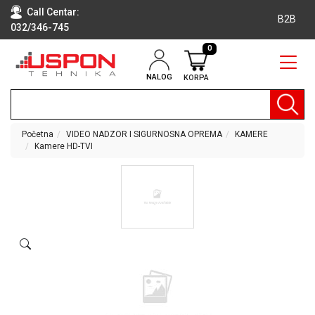
Call Centar:
B2B
032/346-745
0
NALOG
KORPA
RAČUNARI
BELA
TEHNIKA
Početna
VIDEO NADZOR I SIGURNOSNA OPREMA
KAMERE
Kamere HD-TVI
KLIME I
DODATNA
OPREMA
TV,
AUDIO,
VIDEO
LAPTOP I
TABLET
RAČUNARI