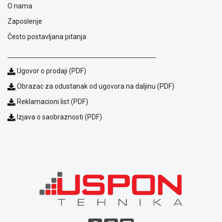
NADZOR I
O nama
SIGURNOSNA
Zaposlenje
OPREMA
Često postavljana pitanja
SOFTWARE
KABLOVI I
Ugovor o prodaji (PDF)
ADAPTERI
Obrazac za odustanak od ugovora na daljinu (PDF)
KANCELARIJSKI
Reklamacioni list (PDF)
MATERIJAL
Izjava o saobraznosti (PDF)
SVE
ZA
KUĆU
ŠKOLSKI
PRIBOR
BICIKLE
I
FITNES