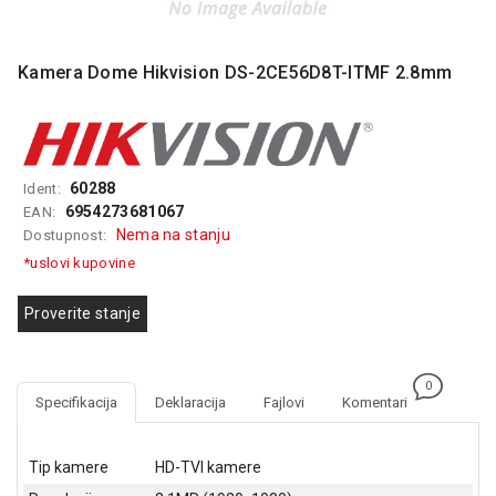
MONITORI
I
DODATNA
Kamera Dome Hikvision DS-2CE56D8T-ITMF 2.8mm
OPREMA
MOBILNI I
FIKSNI
TELEFONI
60288
Ident:
MALI
6954273681067
EAN:
KUĆNI
Nema na stanju
Dostupnost:
APARATI
*uslovi kupovine
NEGA
Proverite stanje
LICA I
TELA
RAČUNARSKE
0
Specifikacija
Deklaracija
Fajlovi
Komentari
KOMPONENTE
RAČUNARSKE
Tip kamere
HD-TVI kamere
PERIFERIJE