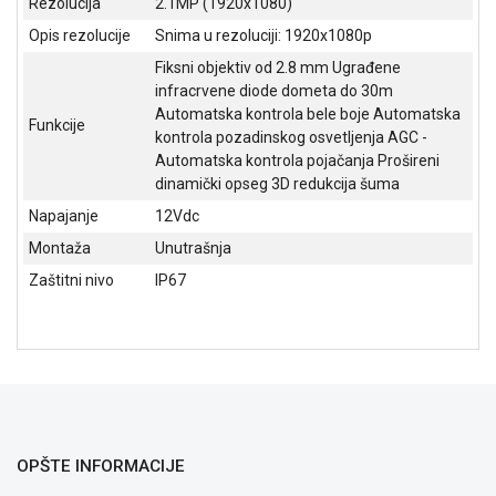
Rezolucija
2.1MP (1920x1080)
GAMING
Opis rezolucije
Snima u rezoluciji: 1920x1080p
EELEKTRO
Fiksni objektiv od 2.8 mm Ugrađene
ZAŠTITA
infracrvene diode dometa do 30m
Automatska kontrola bele boje Automatska
Funkcije
SOLARNI
kontrola pozadinskog osvetljenja AGC -
SISTEMI
Automatska kontrola pojačanja Prošireni
dinamički opseg 3D redukcija šuma
MREŽNA
Napajanje
12Vdc
OPREMA
Montaža
Unutrašnja
ŠTAMPAČI,
Zaštitni nivo
IP67
SKENERI I
FOTOKOPIRI
FOTOAPARATI
I KAMERE
GPS
NAVIGACIJE
OPŠTE INFORMACIJE
VIDEO