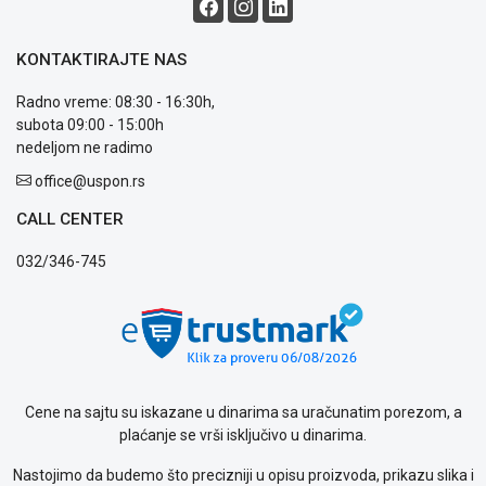
ALAT I
BAŠTA
KONTAKTIRAJTE NAS
OUTLET
Radno vreme: 08:30 - 16:30h,
subota 09:00 - 15:00h
KRIPTO
nedeljom ne radimo
IGRAČKE
office@uspon.rs
CALL CENTER
Blog
Način
032/346-745
plaćanja
Isporuka
Podrška
Opšti
uslovi
poslovanja
Cene na sajtu su iskazane u dinarima sa uračunatim porezom, a
Saobraznost
plaćanje se vrši isključivo u dinarima.
i
reklamacije
Nastojimo da budemo što precizniji u opisu proizvoda, prikazu slika i
Usluge