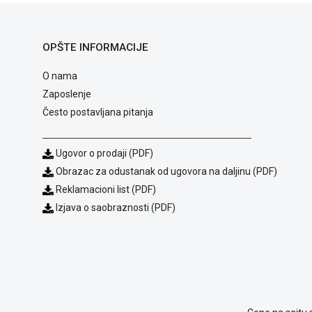
OPŠTE INFORMACIJE
O nama
Zaposlenje
Često postavljana pitanja
Ugovor o prodaji (PDF)
Obrazac za odustanak od ugovora na daljinu (PDF)
Reklamacioni list (PDF)
Izjava o saobraznosti (PDF)