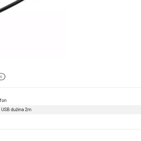
0
efon
i USB dužina 2m