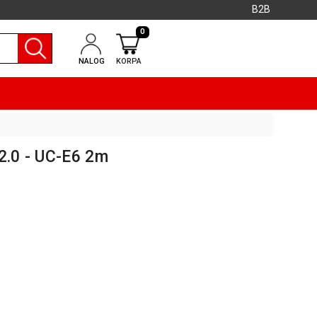
B2B
0
NALOG
KORPA
2.0 - UC-E6 2m