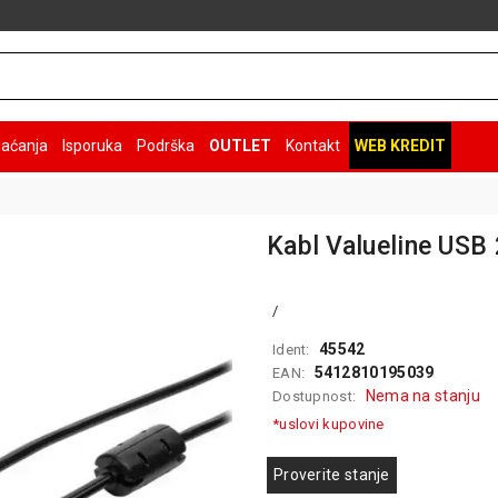
laćanja
Isporuka
Podrška
OUTLET
Kontakt
WEB KREDIT
Kabl Valueline USB 
/
45542
Ident:
5412810195039
EAN:
Nema na stanju
Dostupnost:
*uslovi kupovine
Proverite stanje