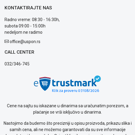
ALAT I
KONTAKTIRAJTE NAS
BAŠTA
Radno vreme: 08:30 - 16:30h,
OUTLET
subota 09:00 - 15:00h
nedeljom ne radimo
KRIPTO
office@uspon.rs
IGRAČKE
CALL CENTER
Blog
032/346-745
Način
plaćanja
Isporuka
Podrška
Opšti
uslovi
Cene na sajtu su iskazane u dinarima sa uračunatim porezom, a
poslovanja
plaćanje se vrši isključivo u dinarima.
Saobraznost
i
Nastojimo da budemo što precizniji u opisu proizvoda, prikazu slika i
reklamacije
samih cena, ali ne možemo garantovati da su sve informacije
Usluge