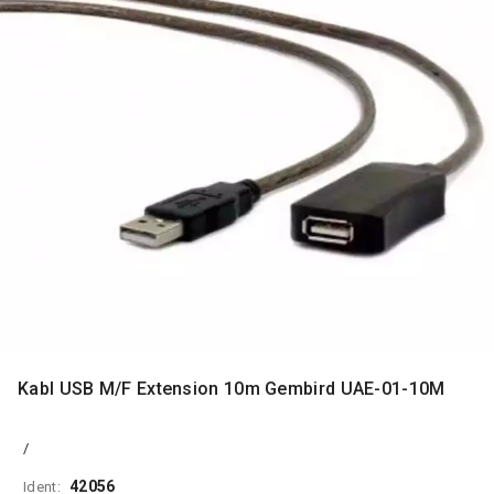
MONITORI
I
DODATNA
OPREMA
MOBILNI I
FIKSNI
TELEFONI
MALI
KUĆNI
APARATI
NEGA
LICA I
TELA
RAČUNARSKE
Kabl USB M/F Extension 10m Gembird UAE-01-10M
KOMPONENTE
RAČUNARSKE
/
PERIFERIJE
42056
Ident: