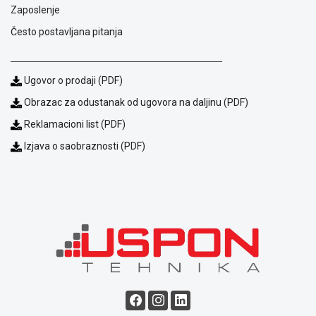
NADZOR I
Zaposlenje
SIGURNOSNA
Često postavljana pitanja
OPREMA
SOFTWARE
Ugovor o prodaji (PDF)
KABLOVI I
Obrazac za odustanak od ugovora na daljinu (PDF)
ADAPTERI
Reklamacioni list (PDF)
KANCELARIJSKI
Izjava o saobraznosti (PDF)
MATERIJAL
SVE
ZA
KUĆU
ŠKOLSKI
PRIBOR
BICIKLE
I
FITNES