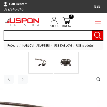
Call Centar:
B2B
032/346-745
0
NALOG
KORPA
RAČUNARI
BELA
TEHNIKA
Početna
KABLOVI I ADAPTERI
USB KABLOVI
USB produžni
KLIME I
DODATNA
OPREMA
TV,
AUDIO,
VIDEO
LAPTOP I
TABLET
RAČUNARI