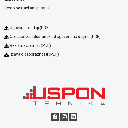
Često postavljana pitanja
Ugovor o prodaji (PDF)
Obrazac za odustanak od ugovora na daljinu (PDF)
Reklamacioni list (PDF)
Izjava o saobraznosti (PDF)
Blog
Način
plaćanja
Isporuka
Podrška
Opšti
uslovi
poslovanja
Saobraznost
i
reklamacije