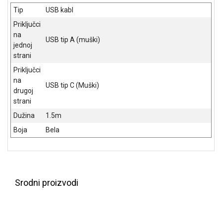
NADZOR I
Tip
USB kabl
SIGURNOSNA
OPREMA
Priključci
na
USB tip A (muški)
SOFTWARE
jednoj
strani
KABLOVI I
Priključci
ADAPTERI
na
USB tip C (Muški)
drugoj
KANCELARIJSKI
strani
MATERIJAL
Dužina
1.5m
SVE
Boja
Bela
ZA
KUĆU
ŠKOLSKI
PRIBOR
Srodni proizvodi
BICIKLE
I
FITNES