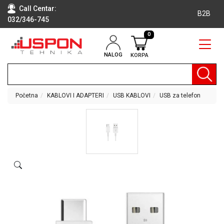
Call Centar:
B2B
032/346-745
0
NALOG
KORPA
RAČUNARI
BELA
TEHNIKA
Početna
KABLOVI I ADAPTERI
USB KABLOVI
USB za telefon
KLIME I
DODATNA
OPREMA
TV,
AUDIO,
VIDEO
LAPTOP I
TABLET
RAČUNARI