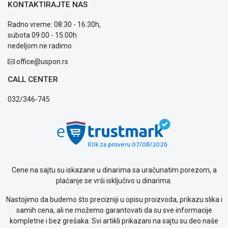
KONTAKTIRAJTE NAS
Usluge
prijava
Radno vreme: 08:30 - 16:30h,
kvara
subota 09:00 - 15:00h
Politika
nedeljom ne radimo
privatnosti
Politika
office@uspon.rs
o
CALL CENTER
kolačićima
Provera
032/346-745
garancije
OUTLET
Kontakt
WEB
KREDIT
Cene na sajtu su iskazane u dinarima sa uračunatim porezom, a
plaćanje se vrši isključivo u dinarima.
Nastojimo da budemo što precizniji u opisu proizvoda, prikazu slika i
samih cena, ali ne možemo garantovati da su sve informacije
kompletne i bez grešaka. Svi artikli prikazani na sajtu su deo naše