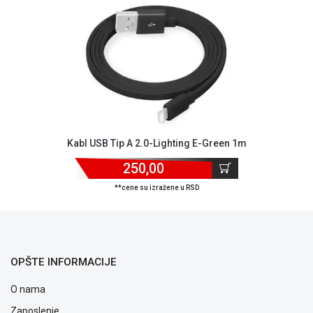
ALAT I
BAŠTA
OUTLET
KRIPTO
IGRAČKE
Kabl USB Tip A 2.0-Lighting E-Green 1m
250,00
**cene su izražene u RSD
OPŠTE INFORMACIJE
O nama
Zaposlenje