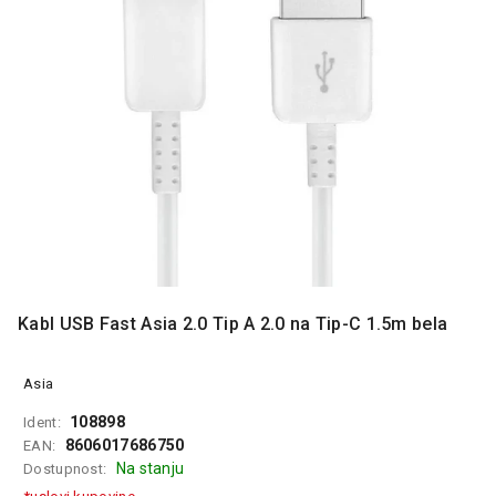
MONITORI
I
DODATNA
OPREMA
MOBILNI I
FIKSNI
TELEFONI
MALI
KUĆNI
APARATI
NEGA
LICA I
Kabl USB Fast Asia 2.0 Tip A 2.0 na Tip-C 1.5m bela
TELA
RAČUNARSKE
Asia
KOMPONENTE
108898
Ident:
8606017686750
EAN:
RAČUNARSKE
Na stanju
Dostupnost:
PERIFERIJE