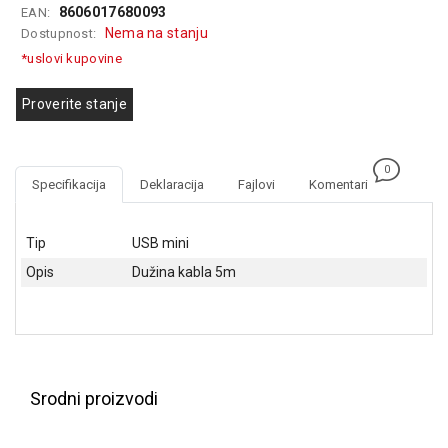
8606017680093
EAN:
GAMING
Nema na stanju
Dostupnost:
EELEKTRO
*uslovi kupovine
ZAŠTITA
Proverite stanje
SOLARNI
SISTEMI
0
MREŽNA
Specifikacija
Deklaracija
Fajlovi
Komentari
OPREMA
ŠTAMPAČI,
Tip
USB mini
SKENERI I
Opis
Dužina kabla 5m
FOTOKOPIRI
FOTOAPARATI
I KAMERE
GPS
Srodni proizvodi
NAVIGACIJE
VIDEO