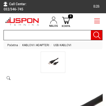
Call Centar:
B2B
032/346-745
0
NALOG
KORPA
RAČUNARI
BELA
TEHNIKA
Početna
KABLOVI I ADAPTERI
USB KABLOVI
KLIME I
DODATNA
OPREMA
TV,
AUDIO,
VIDEO
LAPTOP I
TABLET
RAČUNARI