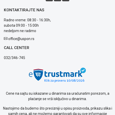
Način
plaćanja
KONTAKTIRAJTE NAS
Isporuka
Podrška
Radno vreme: 08:30 - 16:30h,
Opšti
subota 09:00 - 15:00h
uslovi
nedeljom ne radimo
poslovanja
Saobraznost
office@uspon.rs
i
CALL CENTER
reklamacije
Usluge
032/346-745
prijava
kvara
Politika
privatnosti
Politika
o
kolačićima
Cene na sajtu su iskazane u dinarima sa uračunatim porezom, a
Provera
plaćanje se vrši isključivo u dinarima.
garancije
OUTLET
Nastojimo da budemo što precizniji u opisu proizvoda, prikazu slika i
Kontakt
samih cena, ali ne možemo garantovati da su sve informacije