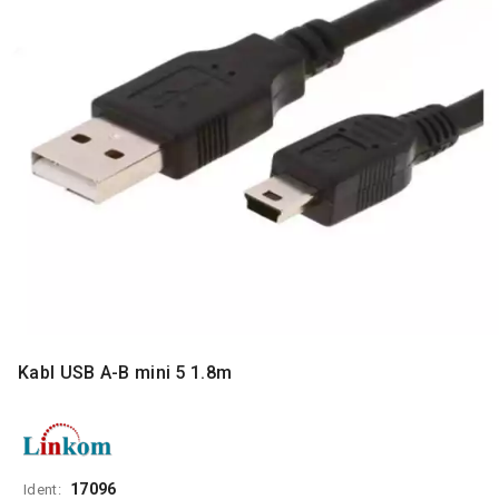
MONITORI
I
DODATNA
OPREMA
MOBILNI I
FIKSNI
TELEFONI
MALI
KUĆNI
APARATI
NEGA
LICA I
TELA
Kabl USB A-B mini 5 1.8m
RAČUNARSKE
KOMPONENTE
RAČUNARSKE
PERIFERIJE
17096
Ident: