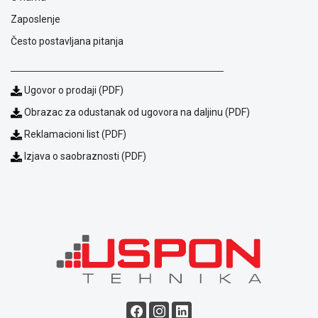
ALAT I
Zaposlenje
BAŠTA
Često postavljana pitanja
OUTLET
KRIPTO
Ugovor o prodaji (PDF)
Obrazac za odustanak od ugovora na daljinu (PDF)
IGRAČKE
Reklamacioni list (PDF)
Izjava o saobraznosti (PDF)
Blog