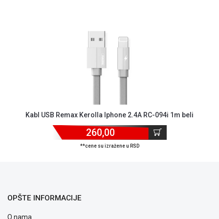
NADZOR I
SIGURNOSNA
OPREMA
SOFTWARE
KABLOVI I
ADAPTERI
KANCELARIJSKI
MATERIJAL
Kabl USB Remax Kerolla Iphone 2.4A RC-094i 1m beli
SVE
260,00
ZA
KUĆU
**cene su izražene u RSD
ŠKOLSKI
PRIBOR
BICIKLE
OPŠTE INFORMACIJE
I
FITNES
O nama