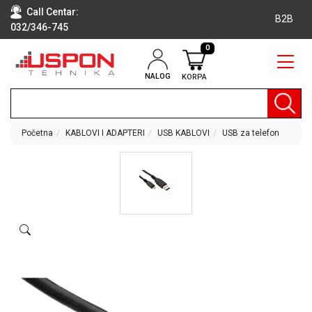
Call Centar:
B2B
032/346-745
0
NALOG
KORPA
RAČUNARI
BELA
TEHNIKA
Početna
KABLOVI I ADAPTERI
USB KABLOVI
USB za telefon
KLIME I
DODATNA
OPREMA
TV,
AUDIO,
VIDEO
LAPTOP I
TABLET
RAČUNARI