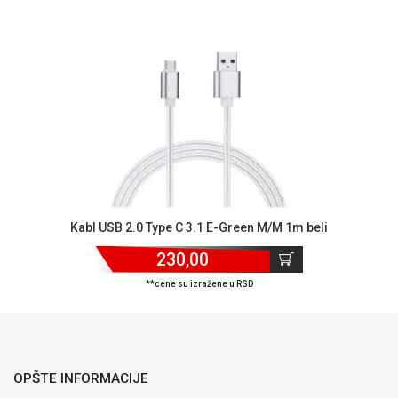
NADZOR I
SIGURNOSNA
OPREMA
SOFTWARE
KABLOVI I
ADAPTERI
KANCELARIJSKI
MATERIJAL
SVE
Kabl USB 2.0 Type C 3.1 E-Green M/M 1m beli
ZA
KUĆU
230,00
**cene su izražene u RSD
ŠKOLSKI
PRIBOR
BICIKLE
I
OPŠTE INFORMACIJE
FITNES