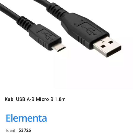
MONITORI
I
DODATNA
OPREMA
MOBILNI I
FIKSNI
TELEFONI
MALI
KUĆNI
APARATI
NEGA
LICA I
TELA
Kabl USB A-B Micro B 1.8m
RAČUNARSKE
KOMPONENTE
RAČUNARSKE
PERIFERIJE
53726
Ident: