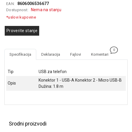
8606006536677
EAN:
GAMING
Nema na stanju
Dostupnost:
EELEKTRO
*uslovi kupovine
ZAŠTITA
Proverite stanje
SOLARNI
SISTEMI
0
MREŽNA
Specifikacija
Deklaracija
Fajlovi
Komentari
OPREMA
ŠTAMPAČI,
Tip
USB za telefon
SKENERI I
Konektor 1 - USB-A Konektor 2 - Micro USB-B
FOTOKOPIRI
Opis
Dužina: 1.8 m
FOTOAPARATI
I KAMERE
GPS
NAVIGACIJE
Srodni proizvodi
VIDEO