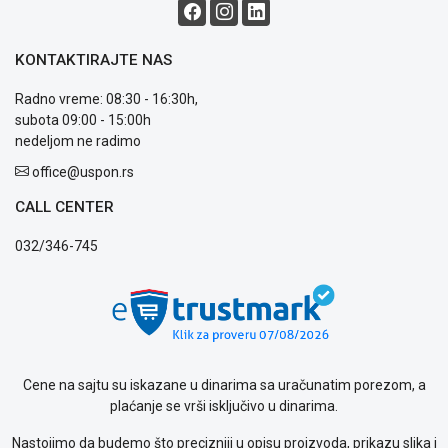
Blog
Način
KONTAKTIRAJTE NAS
plaćanja
Isporuka
Radno vreme: 08:30 - 16:30h,
Podrška
subota 09:00 - 15:00h
Opšti
nedeljom ne radimo
uslovi
poslovanja
office@uspon.rs
Saobraznost
CALL CENTER
i
reklamacije
032/346-745
Usluge
prijava
kvara
Politika
privatnosti
Politika
o
Cene na sajtu su iskazane u dinarima sa uračunatim porezom, a
kolačićima
plaćanje se vrši isključivo u dinarima.
Provera
Nastojimo da budemo što precizniji u opisu proizvoda, prikazu slika i
garancije