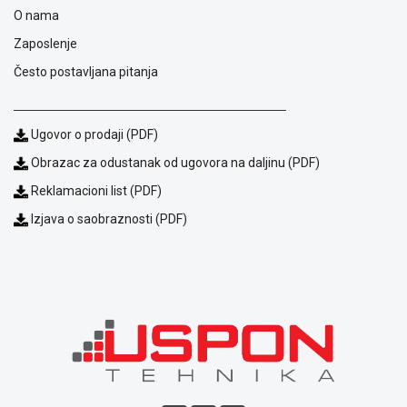
O nama
ALAT I
BAŠTA
Zaposlenje
Često postavljana pitanja
OUTLET
KRIPTO
Ugovor o prodaji (PDF)
IGRAČKE
Obrazac za odustanak od ugovora na daljinu (PDF)
Reklamacioni list (PDF)
Izjava o saobraznosti (PDF)