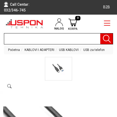
Call Centar:
B2B
032/346-745
0
NALOG
KORPA
RAČUNARI
BELA
TEHNIKA
Početna
KABLOVI I ADAPTERI
USB KABLOVI
USB za telefon
KLIME I
DODATNA
OPREMA
TV,
AUDIO,
VIDEO
LAPTOP I
TABLET
RAČUNARI