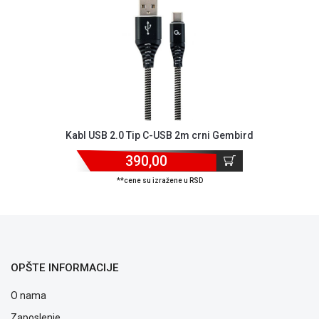
NADZOR I
SIGURNOSNA
OPREMA
SOFTWARE
KABLOVI I
ADAPTERI
KANCELARIJSKI
Kabl USB 2.0 Tip C-USB 2m crni Gembird
MATERIJAL
390,00
SVE
**cene su izražene u RSD
ZA
KUĆU
ŠKOLSKI
PRIBOR
OPŠTE INFORMACIJE
BICIKLE
I
O nama
FITNES
Zaposlenje