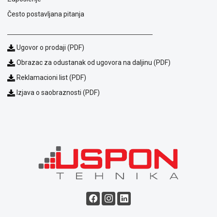
ALAT I
Često postavljana pitanja
BAŠTA
OUTLET
Ugovor o prodaji (PDF)
KRIPTO
Obrazac za odustanak od ugovora na daljinu (PDF)
Reklamacioni list (PDF)
IGRAČKE
Izjava o saobraznosti (PDF)
Blog