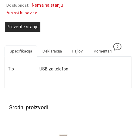
GAMING
Nema na stanju
Dostupnost:
*uslovi kupovine
EELEKTRO
ZAŠTITA
Proverite stanje
SOLARNI
SISTEMI
0
Specifikacija
Deklaracija
Fajlovi
Komentari
MREŽNA
OPREMA
Tip
USB za telefon
ŠTAMPAČI,
SKENERI I
FOTOKOPIRI
FOTOAPARATI
I KAMERE
Srodni proizvodi
GPS
NAVIGACIJE
VIDEO