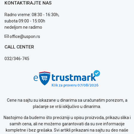
KONTAKTIRAJTE NAS
Način
plaćanja
Radno vreme: 08:30 - 16:30h,
Isporuka
subota 09:00 - 15:00h
Podrška
nedeljom ne radimo
Opšti
office@uspon.rs
uslovi
poslovanja
CALL CENTER
Saobraznost
i
032/346-745
reklamacije
Usluge
prijava
kvara
Politika
privatnosti
Cene na sajtu su iskazane u dinarima sa uračunatim porezom, a
Politika
plaćanje se vrši isključivo u dinarima.
o
kolačićima
Nastojimo da budemo što precizniji u opisu proizvoda, prikazu slika i
Provera
samih cena, ali ne možemo garantovati da su sve informacije
garancije
kompletne i bez grešaka. Svi artikli prikazani na sajtu su deo naše
OUTLET