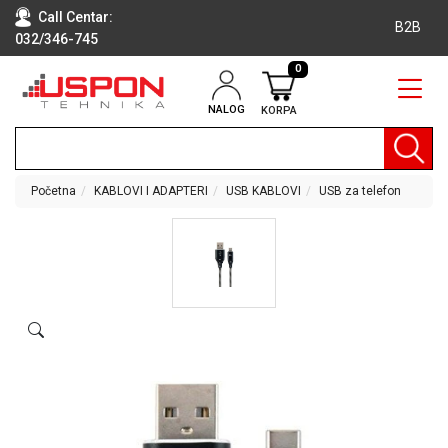
Call Centar:
B2B
032/346-745
0
NALOG
KORPA
RAČUNARI
BELA
TEHNIKA
Početna
KABLOVI I ADAPTERI
USB KABLOVI
USB za telefon
KLIME I
DODATNA
OPREMA
TV,
AUDIO,
VIDEO
LAPTOP I
TABLET
RAČUNARI