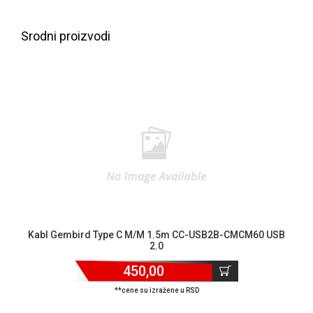
ALAT I
BAŠTA
Srodni proizvodi
OUTLET
KRIPTO
IGRAČKE
Kabl Gembird Type C M/M 1.5m CC-USB2B-CMCM60 USB
2.0
450,00
**cene su izražene u RSD