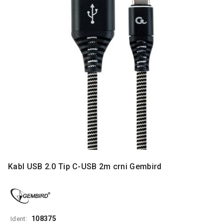
MONITORI
I
DODATNA
OPREMA
MOBILNI I
FIKSNI
TELEFONI
MALI
KUĆNI
APARATI
NEGA
LICA I
TELA
Kabl USB 2.0 Tip C-USB 2m crni Gembird
RAČUNARSKE
KOMPONENTE
RAČUNARSKE
PERIFERIJE
108375
Ident: