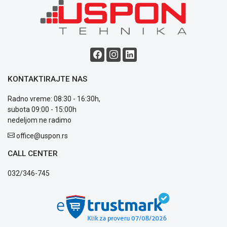
poslovanja
Saobraznost
i
reklamacije
Usluge
prijava
kvara
Politika
KONTAKTIRAJTE NAS
privatnosti
Politika
Radno vreme: 08:30 - 16:30h,
o
subota 09:00 - 15:00h
kolačićima
nedeljom ne radimo
Provera
office@uspon.rs
garancije
OUTLET
CALL CENTER
Kontakt
WEB
032/346-745
KREDIT