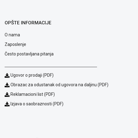
OPŠTE INFORMACIJE
O nama
Zaposlenje
Često postavljana pitanja
Ugovor o prodaji (PDF)
Obrazac za odustanak od ugovora na daljinu (PDF)
Blog
Reklamacioni list (PDF)
Način
Izjava o saobraznosti (PDF)
plaćanja
Isporuka
Podrška
Opšti
uslovi