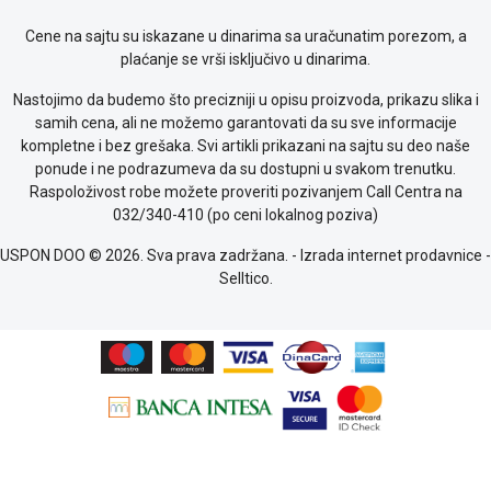
Cene na sajtu su iskazane u dinarima sa uračunatim porezom, a
plaćanje se vrši isključivo u dinarima.
Nastojimo da budemo što precizniji u opisu proizvoda, prikazu slika i
samih cena, ali ne možemo garantovati da su sve informacije
kompletne i bez grešaka. Svi artikli prikazani na sajtu su deo naše
ponude i ne podrazumeva da su dostupni u svakom trenutku.
Raspoloživost robe možete proveriti pozivanjem Call Centra na
032/340-410 (po ceni lokalnog poziva)
USPON DOO © 2026. Sva prava zadržana. -
Izrada internet prodavnice
-
Selltico.