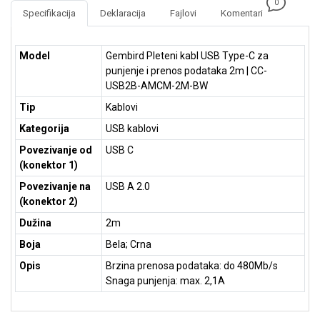
0
NADZOR I
Specifikacija
Deklaracija
Fajlovi
Komentari
SIGURNOSNA
OPREMA
Model
Gembird Pleteni kabl USB Type-C za
SOFTWARE
punjenje i prenos podataka 2m | CC-
USB2B-AMCM-2M-BW
KABLOVI I
ADAPTERI
Tip
Kablovi
Kategorija
USB kablovi
KANCELARIJSKI
MATERIJAL
Povezivanje od
USB C
(konektor 1)
SVE
Povezivanje na
USB A 2.0
ZA
(konektor 2)
KUĆU
Dužina
2m
ŠKOLSKI
Boja
Bela; Crna
PRIBOR
Opis
Brzina prenosa podataka: do 480Mb/s
BICIKLE
Snaga punjenja: max. 2,1A
I
FITNES