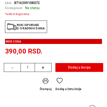
8716309108072
EAN:
GAMING
Na stanju
Dostupnost:
EELEKTRO
*uslovi kupovine
ZAŠTITA
ROK ISPORUKE
SOLARNI
2-5 RADNIH DANA
SISTEMI
WEB CENA
MREŽNA
OPREMA
390,00
RSD.
ŠTAMPAČI,
SKENERI I
FOTOKOPIRI
-
+
Dodaj u korpu
Količina
FOTOAPARATI
I KAMERE
Štampaj
Dodaj
u listu želja
GPS
NAVIGACIJE
VIDEO