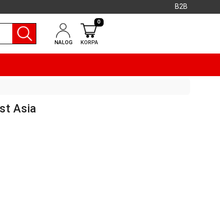
B2B
0
NALOG
KORPA
st Asia