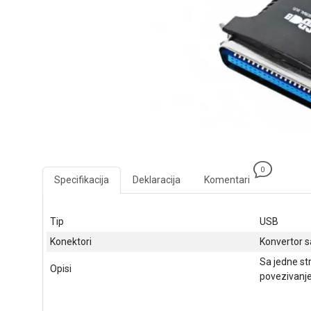
0
Specifikacija
Deklaracija
Komentari
Tip
USB
Konektori
Konvertor s
Sa jedne st
Opisi
povezivanje