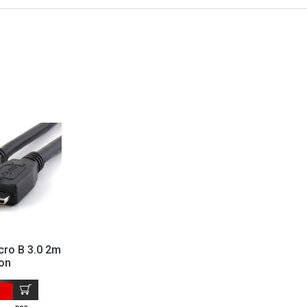
cro B 3.0 2m
on