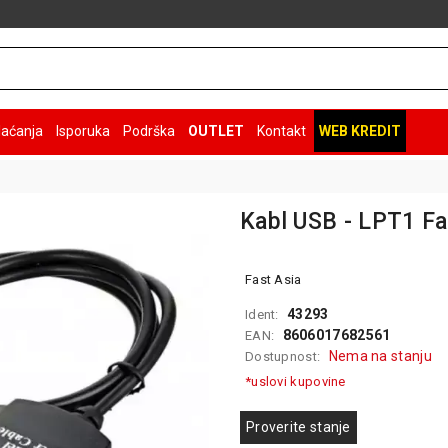
laćanja
Isporuka
Podrška
OUTLET
Kontakt
WEB KREDIT
Kabl USB - LPT1 Fa
Fast Asia
43293
Ident:
8606017682561
EAN:
Nema na stanju
Dostupnost:
*uslovi kupovine
Proverite stanje