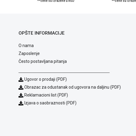
**cene su izražene u RSD
**cene su izraž
OPŠTE INFORMACIJE
O nama
Zaposlenje
Često postavljana pitanja
Ugovor o prodaji (PDF)
Obrazac za odustanak od ugovora na daljinu (PDF)
Reklamacioni list (PDF)
Izjava o saobraznosti (PDF)