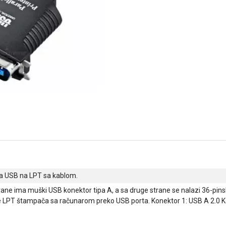
a USB na LPT sa kablom.
rane ima muški USB konektor tipa A, a sa druge strane se nalazi 36-pinski
 LPT štampača sa računarom preko USB porta. Konektor 1: USB A 2.0 K