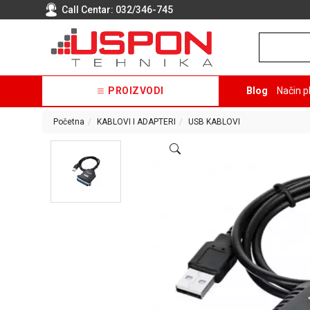
Call Centar:
032/346-745
PROIZVODI
Blog
Način p
Početna
KABLOVI I ADAPTERI
USB KABLOVI