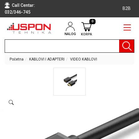
Call Centar:
B2B
032/346-745
0
NALOG
KORPA
RAČUNARI
BELA
TEHNIKA
Početna
KABLOVI I ADAPTERI
VIDEO KABLOVI
KLIME I
DODATNA
OPREMA
TV,
AUDIO,
VIDEO
LAPTOP I
TABLET
RAČUNARI