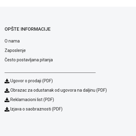
ALAT I
BAŠTA
OUTLET
OPŠTE INFORMACIJE
KRIPTO
O nama
IGRAČKE
Zaposlenje
Često postavljana pitanja
Ugovor o prodaji (PDF)
Obrazac za odustanak od ugovora na daljinu (PDF)
Reklamacioni list (PDF)
Izjava o saobraznosti (PDF)