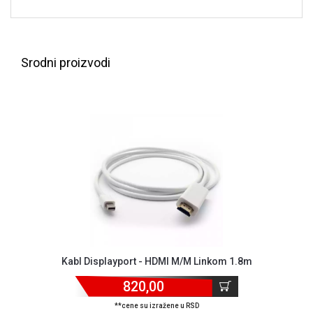
NADZOR I
SIGURNOSNA
OPREMA
Srodni proizvodi
SOFTWARE
KABLOVI I
ADAPTERI
KANCELARIJSKI
MATERIJAL
SVE
ZA
KUĆU
ŠKOLSKI
PRIBOR
Kabl Displayport - HDMI M/M Linkom 1.8m
BICIKLE
820,00
I
FITNES
**cene su izražene u RSD