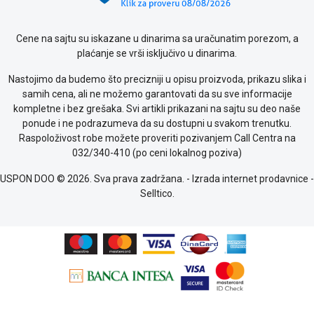
kolačićima
Provera
Cene na sajtu su iskazane u dinarima sa uračunatim porezom, a
garancije
plaćanje se vrši isključivo u dinarima.
OUTLET
Kontakt
Nastojimo da budemo što precizniji u opisu proizvoda, prikazu slika i
WEB
samih cena, ali ne možemo garantovati da su sve informacije
KREDIT
kompletne i bez grešaka. Svi artikli prikazani na sajtu su deo naše
ponude i ne podrazumeva da su dostupni u svakom trenutku.
Raspoloživost robe možete proveriti pozivanjem Call Centra na
032/340-410 (po ceni lokalnog poziva)
USPON DOO © 2026. Sva prava zadržana. -
Izrada internet prodavnice
-
Selltico.