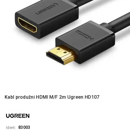
MONITORI
I
DODATNA
OPREMA
MOBILNI I
FIKSNI
TELEFONI
MALI
KUĆNI
APARATI
NEGA
LICA I
TELA
Kabl produžni HDMI M/F 2m Ugreen HD107
RAČUNARSKE
KOMPONENTE
RAČUNARSKE
PERIFERIJE
83003
Ident: