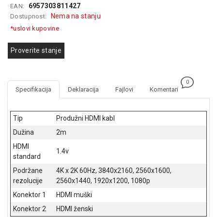
6957303811427
EAN:
GAMING
Nema na stanju
Dostupnost:
EELEKTRO
*uslovi kupovine
ZAŠTITA
Proverite stanje
SOLARNI
SISTEMI
0
MREŽNA
Specifikacija
Deklaracija
Fajlovi
Komentari
OPREMA
ŠTAMPAČI,
Tip
Produžni HDMI kabl
SKENERI I
Dužina
2m
FOTOKOPIRI
HDMI
1.4v
FOTOAPARATI
standard
I KAMERE
Podržane
4K x 2K 60Hz, 3840x2160, 2560x1600,
rezolucije
2560x1440, 1920x1200, 1080p
GPS
NAVIGACIJE
Konektor 1
HDMI muški
Konektor 2
HDMI ženski
VIDEO