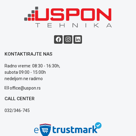
Blog
Način
plaćanja
Isporuka
Podrška
KONTAKTIRAJTE NAS
Opšti
uslovi
Radno vreme: 08:30 - 16:30h,
poslovanja
subota 09:00 - 15:00h
Saobraznost
nedeljom ne radimo
i
office@uspon.rs
reklamacije
Usluge
CALL CENTER
prijava
kvara
032/346-745
Politika
privatnosti
Politika
o