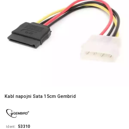
MONITORI
I
DODATNA
OPREMA
MOBILNI I
FIKSNI
TELEFONI
MALI
KUĆNI
APARATI
NEGA
LICA I
TELA
Kabl napojni Sata 15cm Gembrid
RAČUNARSKE
KOMPONENTE
RAČUNARSKE
PERIFERIJE
53310
Ident: