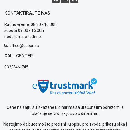
ALAT I
BAŠTA
KONTAKTIRAJTE NAS
OUTLET
Radno vreme: 08:30 - 16:30h,
subota 09:00 - 15:00h
KRIPTO
nedeljom ne radimo
office@uspon.rs
IGRAČKE
CALL CENTER
Blog
032/346-745
Način
plaćanja
Isporuka
Podrška
Opšti
uslovi
poslovanja
Cene na sajtu su iskazane u dinarima sa uračunatim porezom, a
Saobraznost
plaćanje se vrši isključivo u dinarima.
i
reklamacije
Nastojimo da budemo što precizniji u opisu proizvoda, prikazu slika i
Usluge