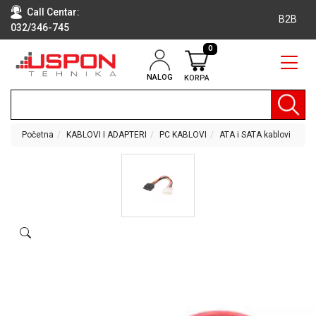
Call Centar:
B2B
032/346-745
0
NALOG
KORPA
RAČUNARI
BELA
TEHNIKA
Početna
KABLOVI I ADAPTERI
PC KABLOVI
ATA i SATA kablovi
KLIME I
DODATNA
OPREMA
TV,
AUDIO,
VIDEO
LAPTOP I
TABLET
RAČUNARI