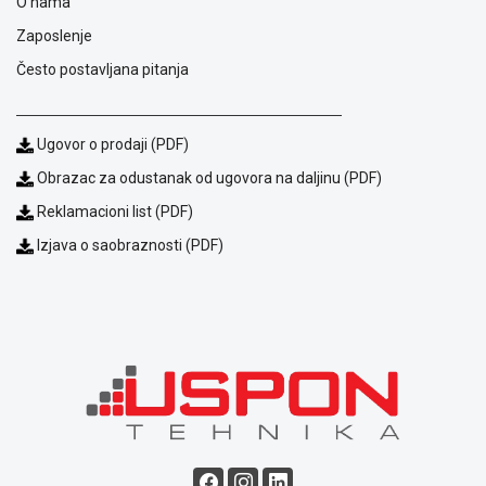
O nama
NADZOR I
SIGURNOSNA
Zaposlenje
OPREMA
Često postavljana pitanja
SOFTWARE
KABLOVI I
Ugovor o prodaji (PDF)
ADAPTERI
Obrazac za odustanak od ugovora na daljinu (PDF)
KANCELARIJSKI
Reklamacioni list (PDF)
MATERIJAL
Izjava o saobraznosti (PDF)
SVE
ZA
KUĆU
ŠKOLSKI
PRIBOR
BICIKLE
I
FITNES