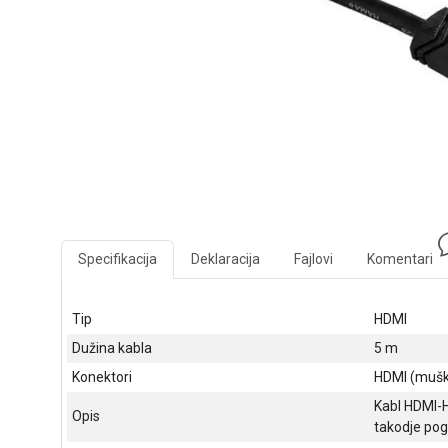
Specifikacija
Deklaracija
Fajlovi
Komentari
Tip
HDMI
Dužina kabla
5 m
Konektori
HDMI (muški
Kabl HDMI-H
Opis
takodje pog