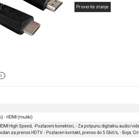
Proverite stanje
0
) - HDMI (muški)
DMI High Speed, -Pozlaceni konektori, - Za potpunu digitalnu audio/video
odan za prenos HDTV. - Pozlacen kontakt, prenos do 5 Gbit/s, - Boja: Cr