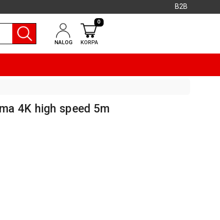
B2B
0
NALOG
KORPA
ma 4K high speed 5m