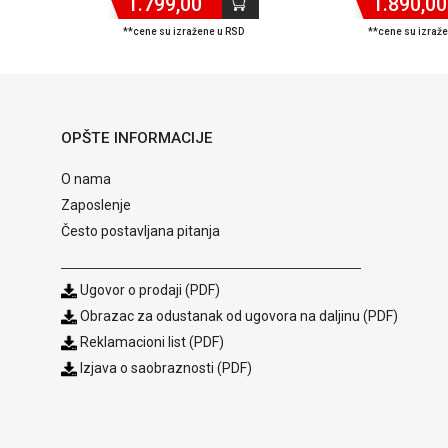
1.799,00
1.890,00
**cene su izražene u RSD
**cene su izraž
OPŠTE INFORMACIJE
O nama
Zaposlenje
Često postavljana pitanja
Ugovor o prodaji (PDF)
Obrazac za odustanak od ugovora na daljinu (PDF)
Reklamacioni list (PDF)
Izjava o saobraznosti (PDF)