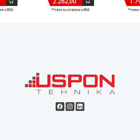
2.262,00
1.7
ene u RSD
**cene su izražene u RSD
**cene 