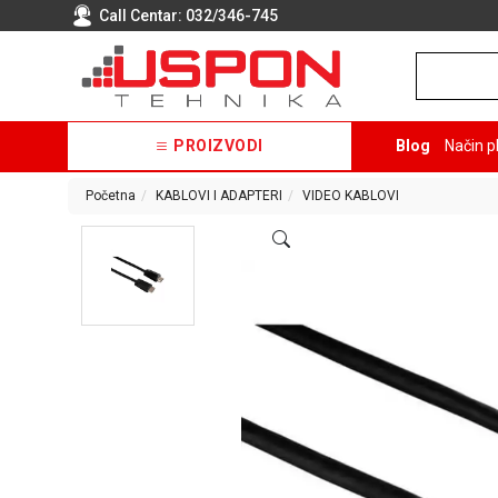
Call Centar:
032/346-745
PROIZVODI
Blog
Način p
Početna
KABLOVI I ADAPTERI
VIDEO KABLOVI