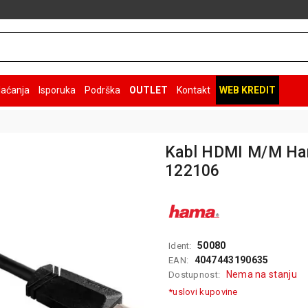
laćanja
Isporuka
Podrška
OUTLET
Kontakt
WEB KREDIT
Kabl HDMI M/M Ha
122106
50080
Ident:
4047443190635
EAN:
Nema na stanju
Dostupnost:
*uslovi kupovine