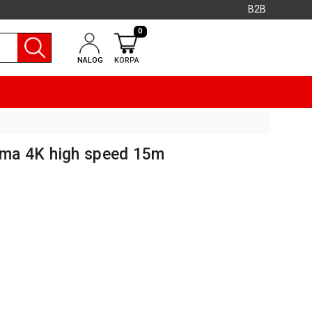
B2B
0
NALOG
KORPA
ma 4K high speed 15m