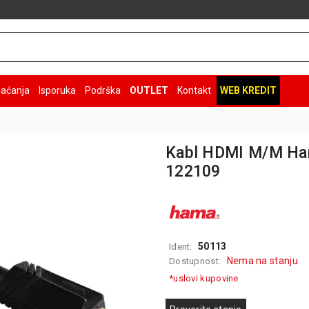
laćanja
Isporuka
Podrška
OUTLET
Kontakt
WEB KREDIT
Kabl HDMI M/M Ha
122109
50113
Ident:
Nema na stanju
Dostupnost:
*uslovi kupovine