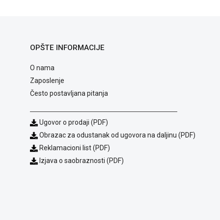
OPŠTE INFORMACIJE
O nama
Zaposlenje
Često postavljana pitanja
Ugovor o prodaji (PDF)
Obrazac za odustanak od ugovora na daljinu (PDF)
Reklamacioni list (PDF)
Izjava o saobraznosti (PDF)