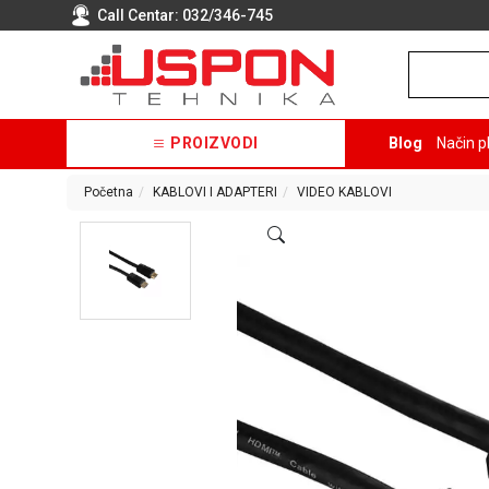
Call Centar:
032/346-745
PROIZVODI
Blog
Način p
Početna
KABLOVI I ADAPTERI
VIDEO KABLOVI