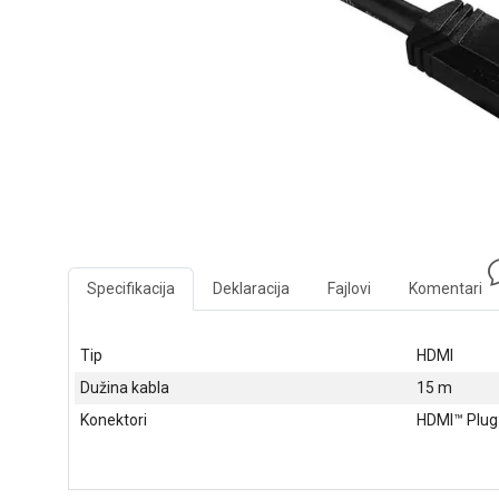
Specifikacija
Deklaracija
Fajlovi
Komentari
Tip
HDMI
Dužina kabla
15 m
Konektori
HDMI™ Plug