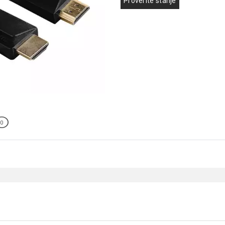
Proverite stanje
0